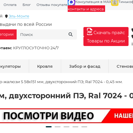
Консультация в MAX
Тинько
Оплата
Блог
Отзывы покупателей
Галерея
контакты и адреса
д:
Эль-Монте
выдачи по всей России
Скачать прайс
тегории
Товары по Акции
отаем:
КРУГЛОСУТОЧНО 24/7
ькуляторы
Кровля
Забор и фасад
Стенов
р-жалюзи S 58х151 мм, двухсторонний ПЭ, Ral 7024 - 0,45 мм.
, двухсторонний ПЭ, Ral 7024 - 0