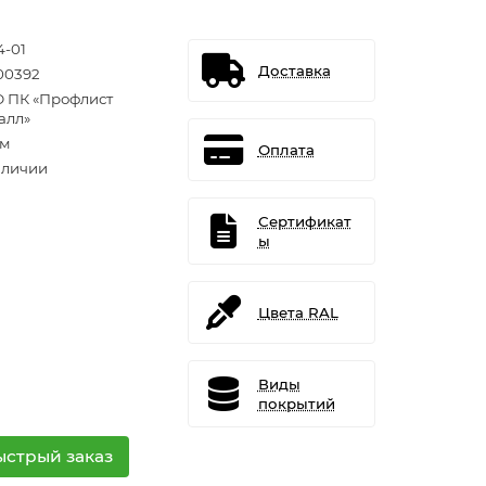
4-01
Доставка
00392
 ПК «Профлист
алл»
.м
Оплата
аличии
Сертификат
ы
Цвета RAL
Виды
покрытий
ыстрый заказ