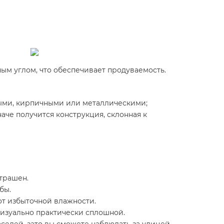
ым углом, что обеспечивает продуваемость.
ыми, кирпичными или металлическими;
аче получится конструкция, склонная к
страшен.
бы.
 от избыточной влажности.
 визуально практически сплошной.
оседей, зато вы сможете наблюдать за улицей