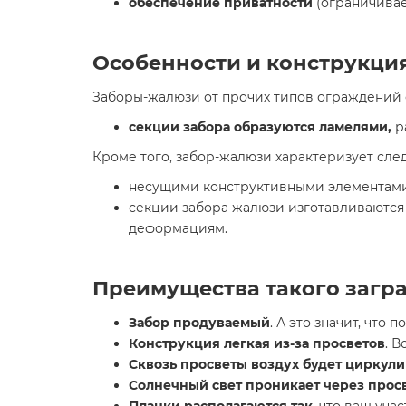
обеспечение приватности
(ограничивае
Особенности и конструкци
Заборы-жалюзи от прочих типов ограждений
секции забора образуются ламелями,
р
Кроме того, забор-жалюзи характеризует сле
несущими конструктивными элементами 
секции забора жалюзи изготавливаются р
деформациям.
Преимущества такого загр
Забор продуваемый
. А это значит, что
Конструкция легкая из-за просветов
. 
Сквозь просветы воздух будет циркули
Солнечный свет проникает через прос
Планки располагаются так
, что ваш уч