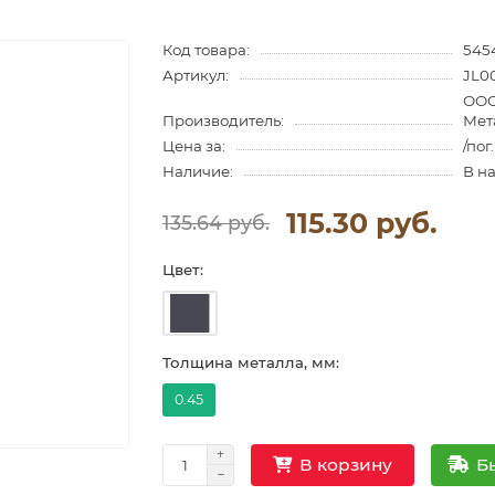
Код товара:
545
Артикул:
JL0
ООО
Производитель:
Мет
Цена за:
/пог
Наличие:
В н
115.30 руб.
135.64 руб.
Цвет:
Толщина металла, мм:
0.45
Б
В корзину