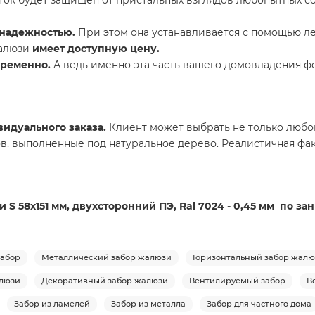
 надежностью.
При этом она устанавливается с помощью ле
жалюзи
имеет доступную цену.
временно.
А ведь именно эта часть вашего домовладения фо
идуального заказа.
Клиент может выбрать не только любой
в, выполненные под натуральное дерево. Реалистичная фак
 S 58х151 мм, двухсторонний ПЭ, Ral 7024 - 0,45 мм по з
абор
Металлический забор жалюзи
Горизонтальный забор жал
люзи
Декоративный забор жалюзи
Вентилируемый забор
В
Забор из ламелей
Забор из металла
Забор для частного дома