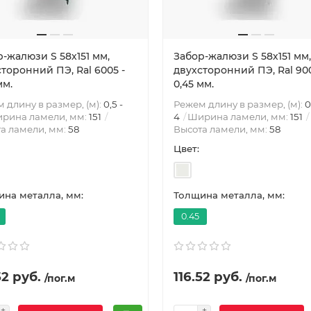
-жалюзи S 58х151 мм,
Забор-жалюзи S 58х151 мм,
торонний ПЭ, Ral 6005 -
двухсторонний ПЭ, Ral 900
мм.
0,45 мм.
 длину в размер, (м):
0,5 -
Режем длину в размер, (м):
0
рина ламели, мм:
151
4
Ширина ламели, мм:
151
а ламели, мм:
58
Высота ламели, мм:
58
Цвет:
на металла, мм:
Толщина металла, мм:
0.45
52 руб.
116.52 руб.
/пог.м
/пог.м