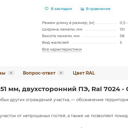
В закладки
В сравнение
Режем длину в размер, (м)
0,5 -
Ширина ламели, мм
151
Высота ламели, мм
58
Вид жалюзей
S
Все характеристики
вы
Вопрос-ответ
Цвет RAL
0
0
1 мм, двухсторонний ПЭ, Ral 7024 - 
любых других ограждений участка, — обозначение территор
участок от непрошеных гостей, а также не позволяют поки