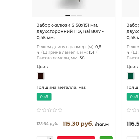
Забор-жалюзи S 58х151 мм,
Забор
двухсторонний ПЭ, Ral 8017 -
двухс
0,45 мм.
0,45 
Режем длину в размер, (м):
0,5 -
Режем
4
Ширина ламели, мм:
151
4
Ши
Высота ламели, мм:
58
Высот
Цвет:
Цвет:
Толщина металла, мм:
Толщи
0.45
0.45
115.30 руб.
116.
135.64 руб.
/пог.м