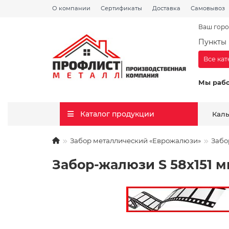
О компании
Сертификаты
Доставка
Самовывоз
Ваш горо
Пункты 
Все ка
Мы раб
Каталог продукции
Кал
Забор металлический «Еврожалюзи»
Забо
Забор-жалюзи S 58х151 мм