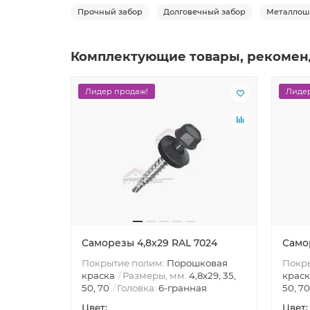
Прочный забор
Долговечный забор
Металлош
Комплектующие товары, рекомен
Лидер продаж!
Лидер
Саморезы 4,8х29 RAL 7024
Само
Покрытие полим:
Порошковая
Покр
краска
Размеры, мм:
4,8х29, 35,
краск
50, 70
Головка:
6-гранная
50, 70
Цвет:
Цвет: