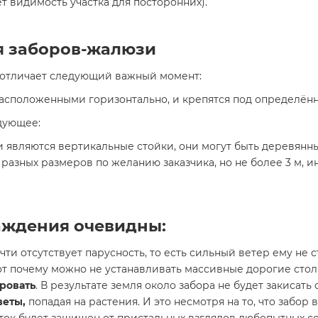
т видимость участка для посторонних).
я заборов-жалюзи
 отличает следующий важный момент:
асположенными горизонтально, и крепятся под определённ
дующее:
являются вертикальные стойки, они могут быть деревянн
азных размеров по желанию заказчика, но не более 3 м, ин
аждения очевидны:
 почти отсутствует парусность, то есть сильный ветер ему не 
Вот почему можно не устанавливать массивные дорогие стол
ровать
. В результате земля около забора не будет закисать
веты,
попадая на растения. И это несмотря на то, что забор
асток будет защищен от пристальных взглядов любопытных с