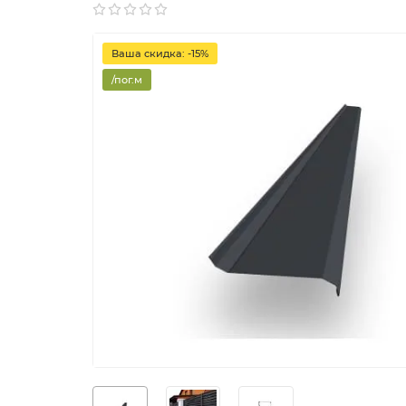
Ваша скидка: -15%
/пог.м