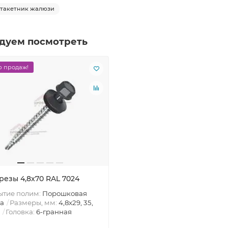
такетник жалюзи
дуем посмотреть
 продаж!
резы 4,8х70 RAL 7024
ытие полим:
Порошковая
а
Размеры, мм:
4,8х29, 35,
Головка:
6-гранная