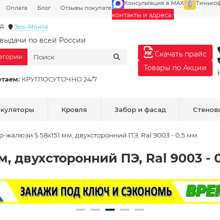
Консультация в MAX
Тинько
Оплата
Блог
Отзывы покупателей
Галерея
контакты и адреса
д:
Эль-Монте
выдачи по всей России
Скачать прайс
тегории
Товары по Акции
отаем:
КРУГЛОСУТОЧНО 24/7
ькуляторы
Кровля
Забор и фасад
Стенов
р-жалюзи S 58х151 мм, двухсторонний ПЭ, Ral 9003 - 0,5 мм.
, двухсторонний ПЭ, Ral 9003 - 0