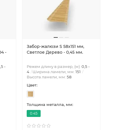
Забор-жалюзи S 58х151 мм,
Забор-жа
4 -
Светлое Дерево - 0,45 мм.
Золотой 
,5 -
Режем длину в размер, (м):
0,5 -
Режем дли
4
Ширина ламели, мм:
151
4
Ширин
Высота ламели, мм:
58
Высота л
Цвет:
Цвет:
Толщина металла, мм:
Толщина 
0.45
0.45