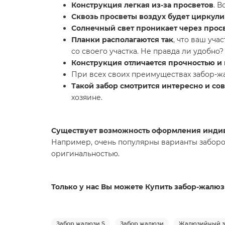
Конструкция легкая из-за просветов
. 
Сквозь просветы воздух будет циркули
Солнечный свет проникает через прос
Планки располагаются так
, что ваш уч
со своего участка. Не правда ли удобно?
Конструкция отличается прочностью и
При всех своих преимуществах забор-
Такой забор смотрится интересно и со
хозяине.
Существует возможность оформления индив
Например, очень популярны варианты заборо
оригинальностью.
Только у нас Вы можете Купить забор-жалюзи
Забор жалюзи S
Забор жалюзи
Жалюзийный з