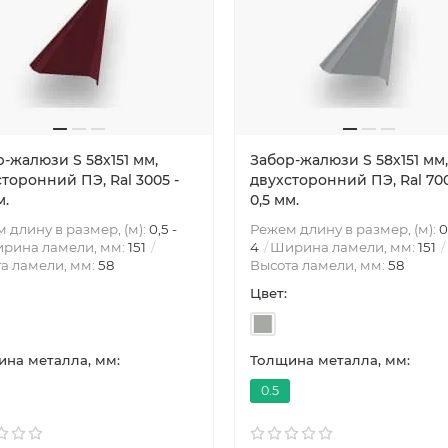
-жалюзи S 58х151 мм,
Забор-жалюзи S 58х151 мм,
торонний ПЭ, Ral 3005 -
двухсторонний ПЭ, Ral 700
м.
0,5 мм.
 длину в размер, (м):
0,5 -
Режем длину в размер, (м):
0
рина ламели, мм:
151
4
Ширина ламели, мм:
151
а ламели, мм:
58
Высота ламели, мм:
58
Цвет:
на металла, мм:
Толщина металла, мм:
0.5