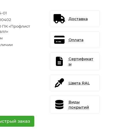
4-01
Доставка
00402
 ПК «Профлист
алл»
.м
Оплата
аличии
Сертификат
ы
Цвета RAL
Виды
покрытий
ыстрый заказ