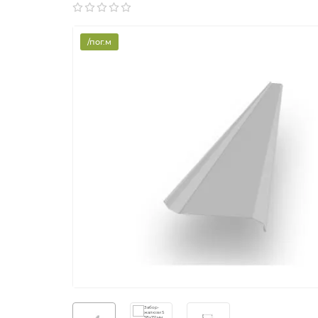
/пог.м