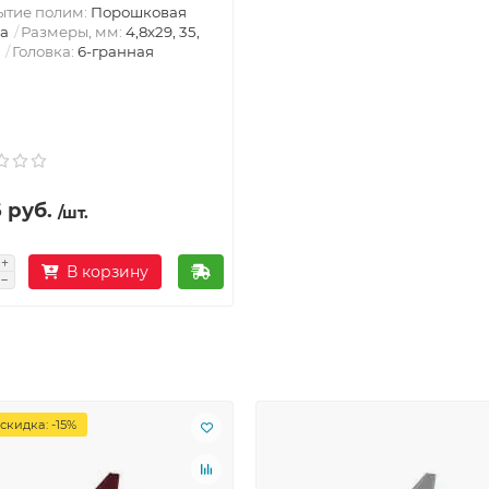
ытие полим:
Порошковая
а
Размеры, мм:
4,8х29, 35,
Головка:
6-гранная
 руб.
/шт.
В корзину
скидка: -15%