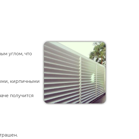
ым углом, что
ными, кирпичными
наче получится
страшен.