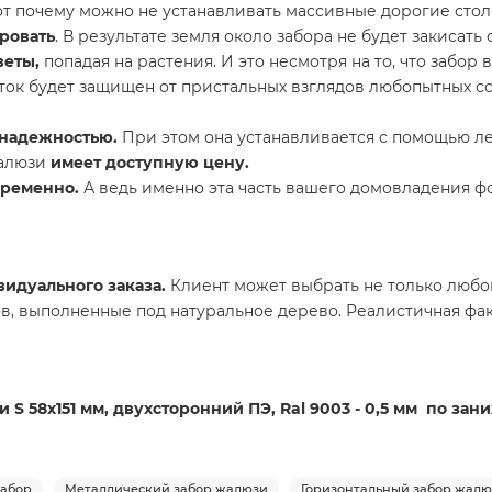
Вот почему можно не устанавливать массивные дорогие стол
ровать
. В результате земля около забора не будет закисать
веты,
попадая на растения. И это несмотря на то, что забор
асток будет защищен от пристальных взглядов любопытных с
 надежностью.
При этом она устанавливается с помощью ле
жалюзи
имеет доступную цену.
временно.
А ведь именно эта часть вашего домовладения фо
идуального заказа.
Клиент может выбрать не только любой
в, выполненные под натуральное дерево. Реалистичная фак
 S 58х151 мм, двухсторонний ПЭ, Ral 9003 - 0,5 мм по за
абор
Металлический забор жалюзи
Горизонтальный забор жал