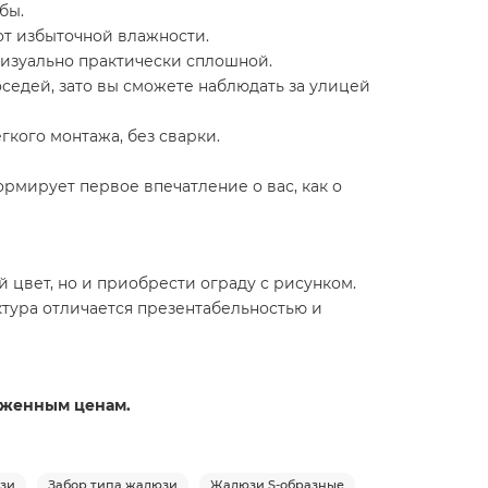
бы.
 от избыточной влажности.
 визуально практически сплошной.
оседей, зато вы сможете наблюдать за улицей
гкого монтажа, без сварки.
рмирует первое впечатление о вас, как о
 цвет, но и приобрести ограду с рисунком.
тура отличается презентабельностью и
ниженным ценам.
юзи
Забор типа жалюзи
Жалюзи S-образные