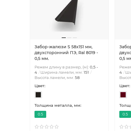
Забор-жалюзи S 58х151 мм,
Забор
двухсторонний ПЭ, Ral 8019 -
двухс
0,5 мм.
0,5 м
Режем длину в размер, (м):
0,5 -
Режем
4
Ширина ламели, мм:
151
4
Ши
Высота ламели, мм:
58
Высот
Цвет:
Цвет:
Толщина металла, мм:
Толщи
0.5
0.5