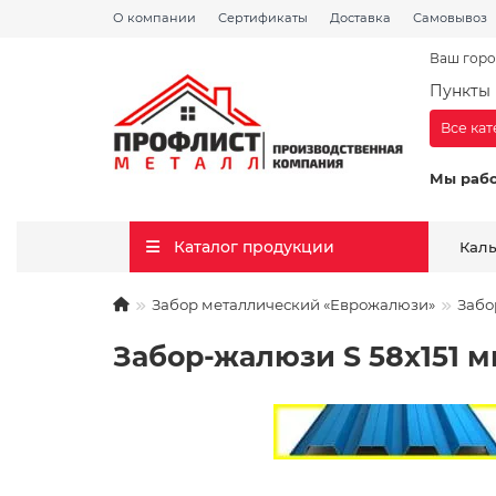
О компании
Сертификаты
Доставка
Самовывоз
Ваш горо
Пункты 
Все ка
Мы раб
Каталог продукции
Кал
Забор металлический «Еврожалюзи»
Забо
Забор-жалюзи S 58х151 мм