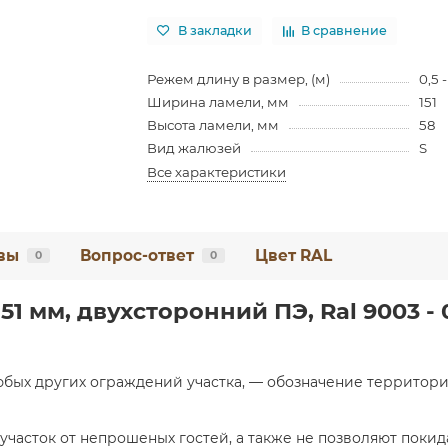
В закладки
В сравнение
Режем длину в размер, (м)
0,5 -
Ширина ламели, мм
151
Высота ламели, мм
58
Вид жалюзей
S
Все характеристики
вы
Вопрос-ответ
Цвет RAL
0
0
1 мм, двухсторонний ПЭ, Ral 9003 - 
любых других ограждений участка, — обозначение территор
участок от непрошеных гостей, а также не позволяют поки