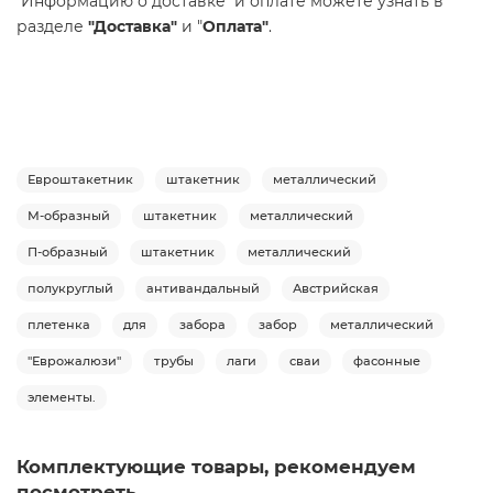
Информацию о доставке и оплате можете узнать в
разделе
"Доставка"
и
"
Оплата"
.
Евроштакетник
штакетник
металлический
М-образный
штакетник
металлический
П-образный
штакетник
металлический
полукруглый
антивандальный
Австрийская
плетенка
для
забора
забор
металлический
"Еврожалюзи"
трубы
лаги
сваи
фасонные
элементы.
Комплектующие товары, рекомендуем
посмотреть