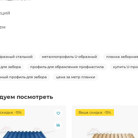
кций
тем
бразный стальной
металлопрофиль U-образный
планка заборна
 для забора
профиль для обрамления профнастила
купить U-пр
зный профиль для забора
цена за метр планки
дуем посмотреть
скидка: -15%
Ваша скидка: -15%