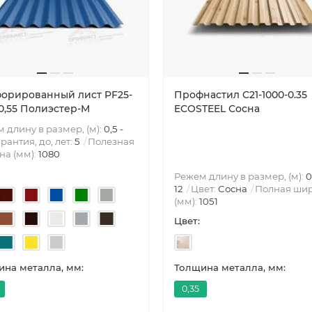
орированный лист PF25-
Профнастил C21-1000-0.35
-0,55 Полиэстер-М
ECOSTEEL Сосна
 длину в размер, (м):
0,5 -
рантия, до, лет:
5
Полезная
а (мм):
1080
Режем длину в размер, (м):
0
12
Цвет:
Сосна
Полная ши
(мм):
1051
Цвет:
на металла, мм:
Толщина металла, мм:
0,35