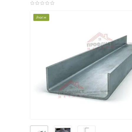
/пог.м