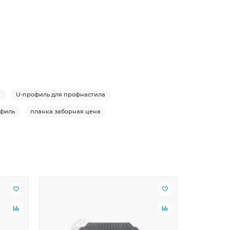
я
U-профиль для профнастила
офиль
планка заборная цена