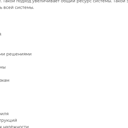
 Такой подход увеличивает общий ресурс системы. Такой 
ь всей системы.
й
ыми решениями
емы
зкам
филя
струкций
к надёжности