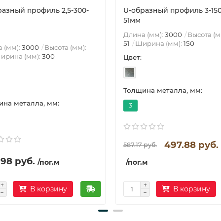
разный профиль 2,5-300-
U-образный профиль 3-150
51мм
Длина (мм):
3000
Высота (м
51
Ширина (мм):
150
 (мм):
3000
Высота (мм):
ирина (мм):
300
Цвет:
Толщина металла, мм:
на металла, мм:
3
497.88 руб.
587.17 руб.
.98 руб.
/пог.м
/пог.м
В корзину
В корзину