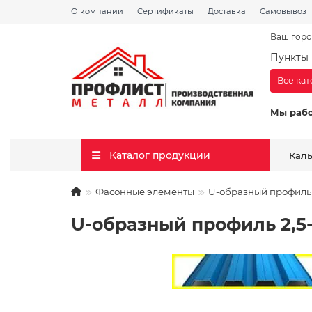
О компании
Сертификаты
Доставка
Самовывоз
Ваш горо
Пункты 
Все ка
Мы раб
Каталог продукции
Кал
Фасонные элементы
U-образный профиль
U-образный профиль 2,5