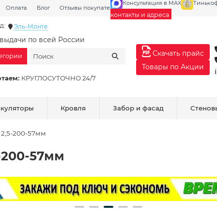
Консультация в MAX
Тинько
Оплата
Блог
Отзывы покупателей
Галерея
контакты и адреса
д:
Эль-Монте
выдачи по всей России
Скачать прайс
тегории
Товары по Акции
отаем:
КРУГЛОСУТОЧНО 24/7
ькуляторы
Кровля
Забор и фасад
Стенов
 2,5-200-57мм
-200-57мм