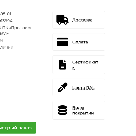
495-01
Доставка
013994
 ПК «Профлист
алл»
.м
Оплата
аличии
Сертификат
ы
Цвета RAL
Виды
покрытий
ыстрый заказ