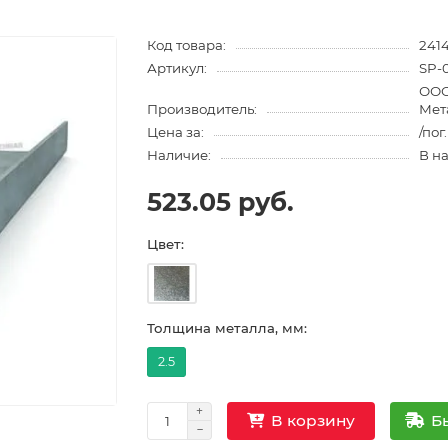
Код товара:
241
Артикул:
SP-
ООО
Производитель:
Мет
Цена за:
/пог
Наличие:
В н
523.05 руб.
Цвет:
Толщина металла, мм:
2.5
Б
В корзину