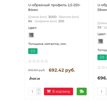
U-образный профиль 2,5-250-
U-об
84мм
59мм
Длина (мм):
3000
Высота (мм):
84
Ширина (мм):
250
Длина
59
Ш
Цвет:
Цвет:
Толщина металла, мм:
Толщи
2.5
2.5
692.42 руб.
816.60 руб.
696
/пог.м
В корзину