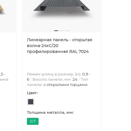
Линеарная панель - открытая
волна-24хС/20
профилированная RAL 7024
,5 -
Режем длину в размер, (м):
0,9 -
рина
6
Высота панели, мм:
24
Тип
панели:
с открытыми торцами
Цвет:
Толщина металла, мм:
0.7