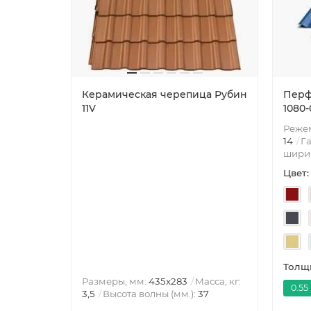
Керамическая черепица Рубин
Перф
11V
1080
Режем
14
Га
ширин
Цвет:
Толщи
Размеры, мм:
435x283
Масса, кг:
0.55
3,5
Высота волны (мм.):
37