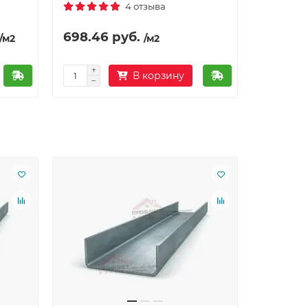
4 отзыва
698.46 руб.
/м2
/м2
В корзину
Ваша скид