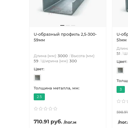
U-образный профиль 2,5-300-
U-об
59мм
51мм
Длина
51
Ш
Длина (мм):
3000
Высота (мм):
59
Ширина (мм):
300
Цвет:
Цвет:
Толщи
Толщина металла, мм:
3
2.5
598.91
710.91 руб.
/пог.м
/пог