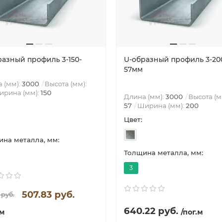
разный профиль 3-150-
U-образный профиль 3-20
57мм
 (мм):
3000
Высота (мм):
ирина (мм):
150
Длина (мм):
3000
Высота (м
57
Ширина (мм):
200
Цвет:
на металла, мм:
Толщина металла, мм:
3
507.83 руб.
 руб.
640.22 руб.
.м
/пог.м