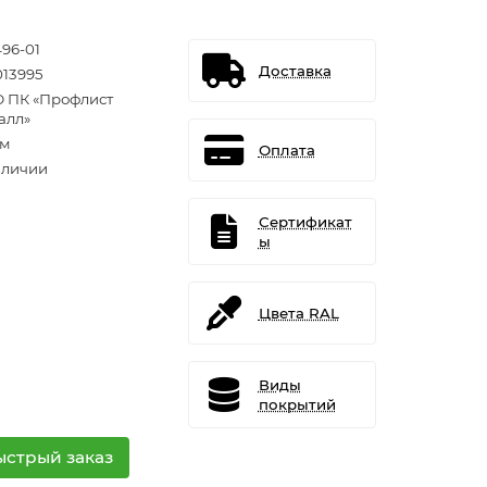
496-01
Доставка
013995
 ПК «Профлист
алл»
.м
Оплата
аличии
Сертификат
ы
Цвета RAL
Виды
покрытий
ыстрый заказ