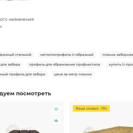
ого назначения
ы
бразный стальной
металлопрофиль U-образный
планка заборна
 для забора
профиль для обрамления профнастила
купить U-пр
зный профиль для забора
цена за метр планки
дуем посмотреть
Ваша скидка: -15%