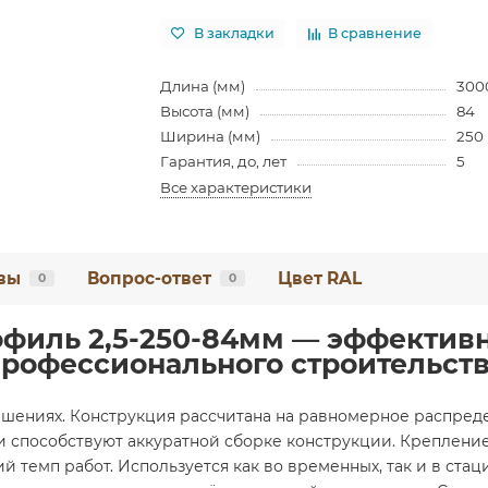
В закладки
В сравнение
Длина (мм)
300
Высота (мм)
84
Ширина (мм)
250
Гарантия, до, лет
5
Все характеристики
вы
Вопрос-ответ
Цвет RAL
0
0
филь 2,5-250-84мм — эффектив
рофессионального строительст
ешениях. Конструкция рассчитана на равномерное распре
и способствуют аккуратной сборке конструкции. Крепление
 темп работ. Используется как во временных, так и в стац