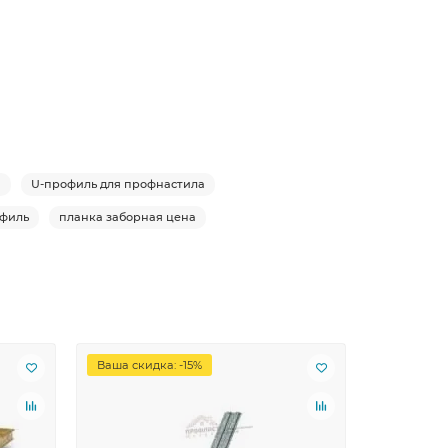
я
U-профиль для профнастила
офиль
планка заборная цена
Ваша скидка: -15%