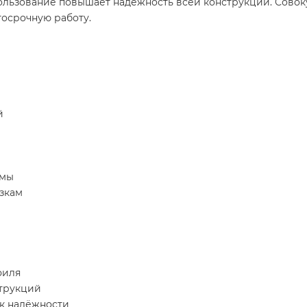
ользование повышает надёжность всей конструкции. Совок
осрочную работу.
й
емы
зкам
филя
струкций
к надёжности