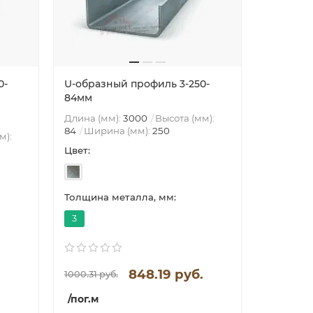
0-
U-образный профиль 3-250-
U-образ
84мм
59мм
Длина (мм):
3000
Высота (мм):
84
Ширина (мм):
250
м):
Длина (м
59
Шири
Цвет:
Цвет:
Толщина металла, мм:
Толщина 
3
3
848.19 руб.
1000.31 руб.
853.19
/пог.м