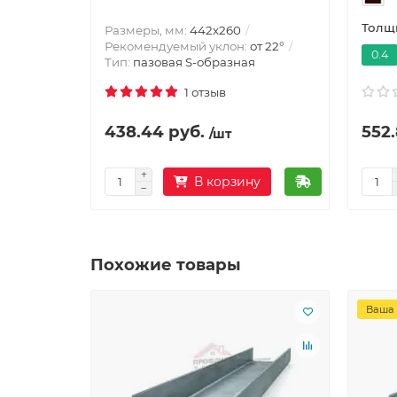
Толщи
Размеры, мм:
442х260
Рекомендуемый уклон:
от 22°
0.4
Тип:
пазовая S-образная
1 отзыв
438.44 руб.
552.
/шт
В корзину
Похожие товары
Ваша 