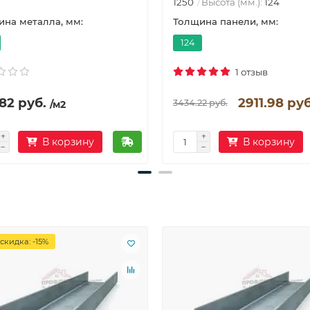
1250
Высота (мм.):
124
на металла, мм:
Толщина панели, мм:
124
1 отзыв
82 руб.
2911.98 руб
3434.22 руб.
/м2
В корзину
В корзину
скидка: -15%