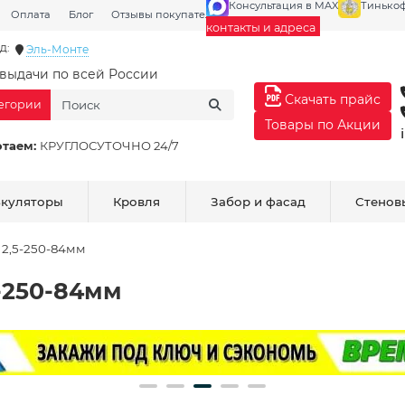
Консультация в MAX
Тинько
Оплата
Блог
Отзывы покупателей
Галерея
контакты и адреса
д:
Эль-Монте
выдачи по всей России
Скачать прайс
тегории
Товары по Акции
отаем:
КРУГЛОСУТОЧНО 24/7
ькуляторы
Кровля
Забор и фасад
Стенов
 2,5-250-84мм
-250-84мм