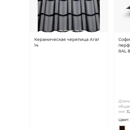
Керамическая черепица Агат
Софи
14
перф
RAL 8
Длин
общая
мм:
3
Цвет: