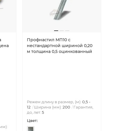
а
Профнастил МП10 с
Укрытие
цена
нестандартной шириной 0,20
арочног
м толщина 0,5 оцинкованный
МП10ПГ-12
нержав
Режем длину в размер, (м):
0,5 -
Режем дли
12
Ширина (мм):
200
Гарантия,
20
Полн
до, лет:
5
Полезная
Цвет:
Цвет:
мм):