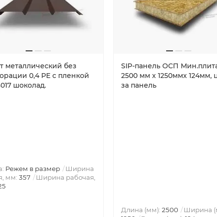
т металлический без
SIP-панель ОСП Мин.плит
орации 0,4 PE с пленкой
2500 мм х 1250ммх 124мм, 
017 шоколад.
за панель
а:
Режем в размер
Ширина
, мм:
357
Ширина рабочая,
25
Длина (мм):
2500
Ширина (