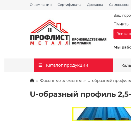
О компании
Сертификаты
Доставка
Самовывоз
Ваш горо
Пункты 
Все ка
Мы раб
Каталог продукции
Кал
Фасонные элементы
U-образный профиль
U-образный профиль 2,5