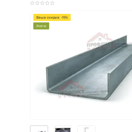
Ваша скидка: -15%
/пог.м