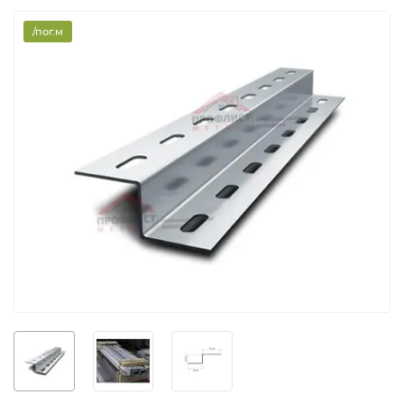
/пог.м