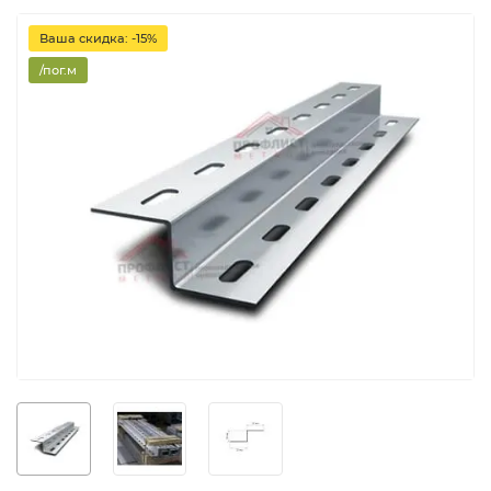
Ваша скидка: -15%
/пог.м