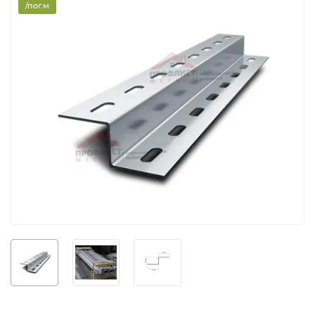
/пог.м