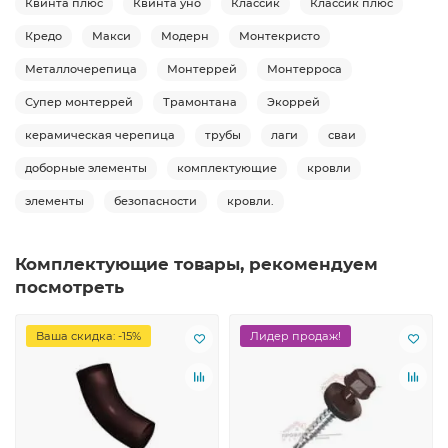
Квинта плюс
Квинта уно
Классик
Классик плюс
Кредо
Макси
Модерн
Монтекристо
Металлочерепица
Монтеррей
Монтерроса
Супер монтеррей
Трамонтана
Экоррей
керамическая черепица
трубы
лаги
сваи
доборные элементы
комплектующие
кровли
элементы
безопасности
кровли.
Комплектующие товары, рекомендуем
посмотреть
Ваша скидка: -15%
Лидер продаж!