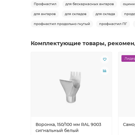
Профнастил
для бескаркасных ангаров
оцинк
для ангаров
для складов
для склада
продо
профнастил продольно гнутый
профнастил ПГ
Комплектующие товары, рекомен
Лидер
Воронка, 150/100 мм RAL 9003
Само
сигнальный белый