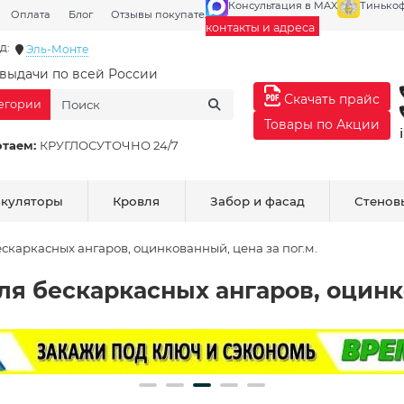
Консультация в MAX
Тинько
Оплата
Блог
Отзывы покупателей
Галерея
контакты и адреса
д:
Эль-Монте
выдачи по всей России
Скачать прайс
тегории
Товары по Акции
отаем:
КРУГЛОСУТОЧНО 24/7
ькуляторы
Кровля
Забор и фасад
Стенов
ескаркасных ангаров, оцинкованный, цена за пог.м.
для бескаркасных ангаров, оцинк