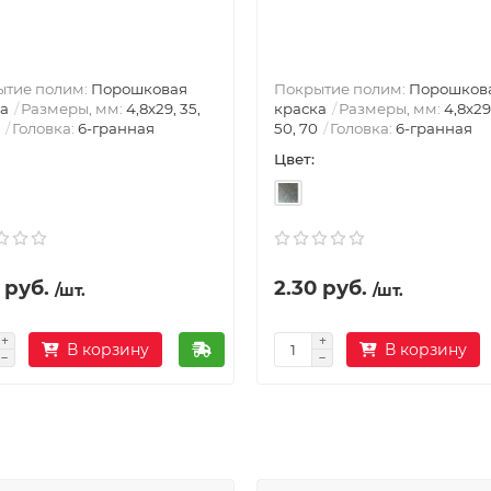
ытие полим:
Порошковая
Покрытие полим:
Порошков
а
Размеры, мм:
4,8х29, 35,
краска
Размеры, мм:
4,8х29
Головка:
6-гранная
50, 70
Головка:
6-гранная
Цвет:
 руб.
2.30 руб.
/шт.
/шт.
В корзину
В корзину