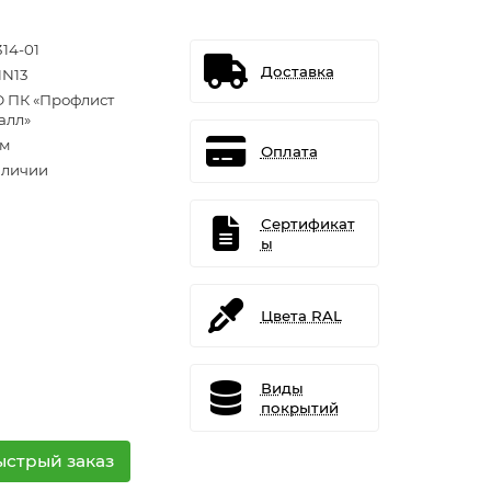
314-01
Доставка
N13
 ПК «Профлист
алл»
.м
Оплата
аличии
Сертификат
ы
Цвета RAL
Виды
покрытий
ыстрый заказ