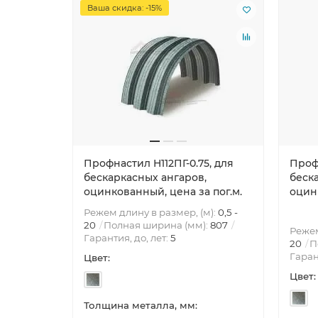
Ваша скидка: -15%
Профнастил H112ПГ-0.75, для
Профн
бескаркасных ангаров,
беск
оцинкованный, цена за пог.м.
оцинк
Режем длину в размер, (м):
0,5 -
20
Полная ширина (мм):
807
Режем
Гарантия, до, лет:
5
20
П
Гаран
Цвет:
Цвет:
Толщина металла, мм: