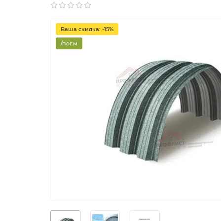
Ваша скидка: -15%
/пог.м