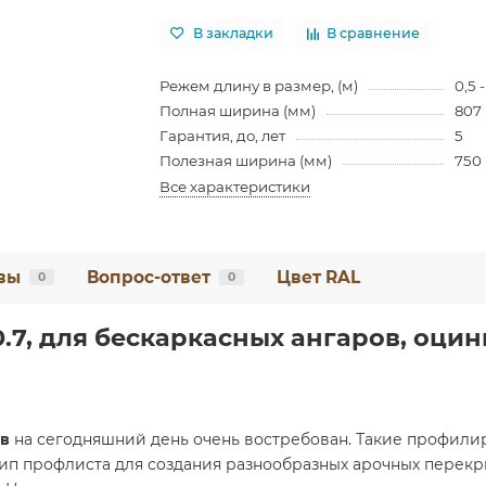
В закладки
В сравнение
Режем длину в размер, (м)
0,5 
Полная ширина (мм)
807
Гарантия, до, лет
5
Полезная ширина (мм)
750
Все характеристики
вы
Вопрос-ответ
Цвет RAL
0
0
0.7, для бескаркасных ангаров, оци
ов
на сегодняшний день очень востребован. Такие профили
ип профлиста для создания разнообразных арочных перекры