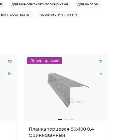
ов
для монолитного перекрытия
для ангара
тый профнастил
профнастил гнутый
Лидер продаж!
Планка торцевая 80х100 0,4
Оцинкованный