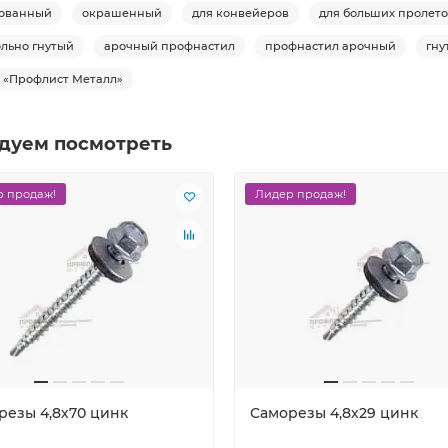
ованный
окрашенный
для конвейеров
для больших пролет
льно гнутый
арочный профнастил
профнастил арочный
гну
«Профлист Металл»
дуем посмотреть
 продаж!
Лидер продаж!
резы 4,8х70 цинк
Саморезы 4,8х29 цинк