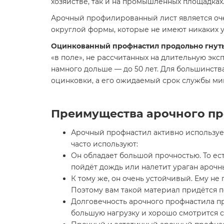
хозяйстве, так и на промышленных площадках.
Арочный профилированный лист является оч
округлой формы, которые не имеют никаких у
Оцинкованный профнастил продольно гнут
«в поле», не рассчитанных на длительную эк
намного дольше — до 50 лет. Для большинст
оцинковки, а его ожидаемый срок службы ми
Преимущества арочного пр
Арочный профнастил активно использует
часто используют:
Он обладает большой прочностью. То ес
пойдёт дождь или налетит ураган арочн
К тому же, он очень устойчивый. Ему н
Поэтому вам такой материал придётся п
Долговечность арочного профнастила п
большую нагрузку и хорошо смотрится с