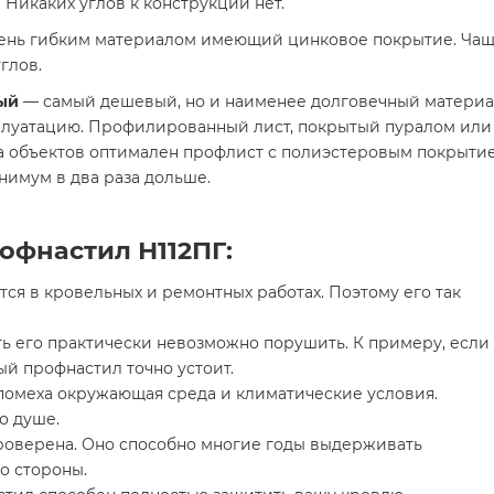
 Никаких углов к конструкции нет.
ень гибким материалом имеющий цинковое покрытие. Чаще
глов.
ый
— самый дешевый, но и наименее долговечный материал
сплуатацию. Профилированный лист, покрытый пуралом или P
ва объектов оптимален профлист с полиэстеровым покрыти
нимум в два раза дольше.
офнастил Н112ПГ:
ся в кровельных и ремонтных работах. Поэтому его так
ть его практически невозможно порушить. К примеру, если
ый профнастил точно устоит.
е помеха окружающая среда и климатические условия.
о душе.
роверена. Оно способно многие годы выдерживать
о стороны.