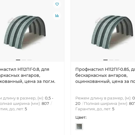
астил H112ПГ-0.8, для
Профнастил H112ПГ-0.85, д
аркасных ангаров,
бескаркасных ангаров,
ованный, цена за пог.м.
оцинкованный, цена за по
 длину в размер, (м):
0,5 -
Режем длину в размер, (м):
0
олная ширина (мм):
807
20
Полная ширина (мм):
80
тия, до, лет:
5
Гарантия, до, лет:
5
Цвет: