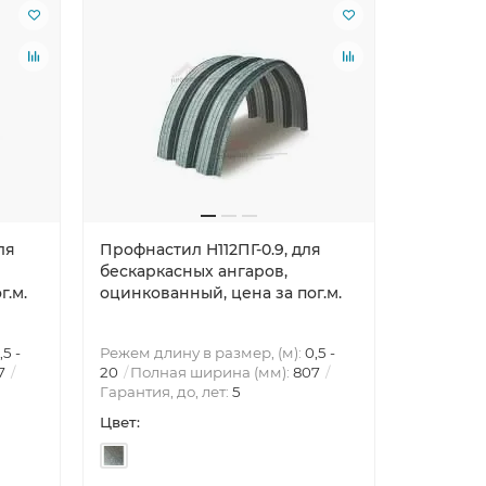
ля
Профнастил H112ПГ-0.9, для
Профнаст
бескаркасных ангаров,
бескарка
г.м.
оцинкованный, цена за пог.м.
оцинкова
,5 -
Режем длину в размер, (м):
0,5 -
Режем дли
7
20
Полная ширина (мм):
807
20
Полн
Гарантия, до, лет:
5
Гарантия,
Цвет:
Цвет: