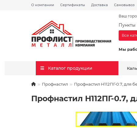
О компании
Сертификаты
Доставка
Самовывоз
Ваш горо
Пункты 
Все ка
Мы раб
Каталог продукции
Кал
Профнастил
Профнастил H112ПГ-0.7, для б
Профнастил H112ПГ-0.7, 