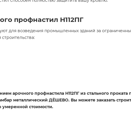
тил способен полностью защитить вашу кровлю.
ого профнастил Н112ПГ
уют для возведения промышленных зданий за ограниченны
 строительства:
нием арочного профнастила Н112ПГ из стального проката
мбар металлический ДЁШЕВО. Вы можете заказать строите
по умеренной стоимости.