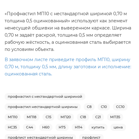
«Профнастил МП10 с нестандартной шириной 0,70 м
толщина 0,5 оцинкованный» используют как элемент
ненесущей обшивки на выверенном каркасе. Ширина
0,70 м задаёт раскрой, толщина 0,5 мм определяет
рабочую жёсткость, а оцинкованная сталь выбирается
по условиям объекта.
В заявочном листе приведите профиль МП10, ширину
0,70 м, толщину 0,5 мм, длину заготовки и исполнение:
оцинкованная сталь.
профнастил с нестандартной шириной
профнастил нестандартной ширины
С8
С10
СС10
МП10
МП18
С15
МП20
С18
С21
МП35
НС35
С44
Н60
Н75
Н114
купить
цена
профлист нестандартной ширины
профлист