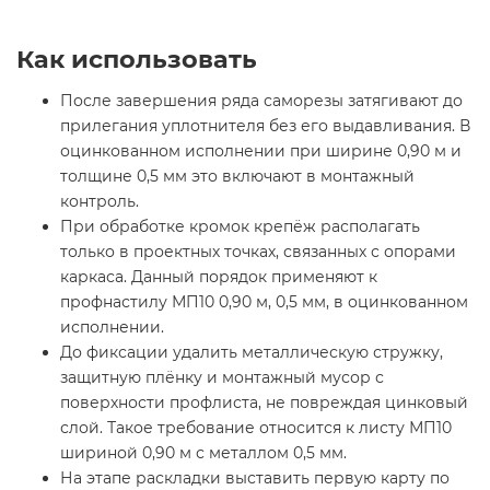
Как использовать
После завершения ряда саморезы затягивают до
прилегания уплотнителя без его выдавливания. В
оцинкованном исполнении при ширине 0,90 м и
толщине 0,5 мм это включают в монтажный
контроль.
При обработке кромок крепёж располагать
только в проектных точках, связанных с опорами
каркаса. Данный порядок применяют к
профнастилу МП10 0,90 м, 0,5 мм, в оцинкованном
исполнении.
До фиксации удалить металлическую стружку,
защитную плёнку и монтажный мусор с
поверхности профлиста, не повреждая цинковый
слой. Такое требование относится к листу МП10
шириной 0,90 м с металлом 0,5 мм.
На этапе раскладки выставить первую карту по