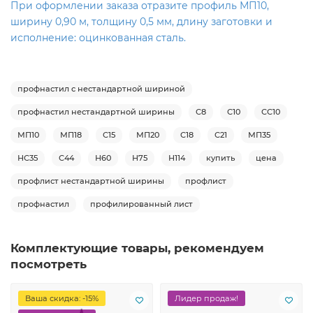
При оформлении заказа отразите профиль МП10,
ширину 0,90 м, толщину 0,5 мм, длину заготовки и
исполнение: оцинкованная сталь.
профнастил с нестандартной шириной
профнастил нестандартной ширины
С8
С10
СС10
МП10
МП18
С15
МП20
С18
С21
МП35
НС35
С44
Н60
Н75
Н114
купить
цена
профлист нестандартной ширины
профлист
профнастил
профилированный лист
Комплектующие товары, рекомендуем
посмотреть
Ваша скидка: -15%
Лидер продаж!