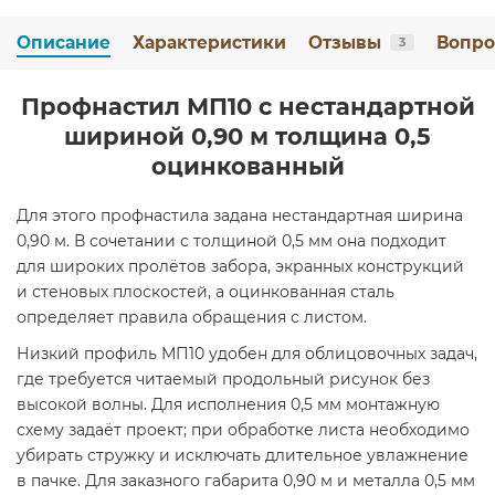
Описание
Характеристики
Отзывы
Вопро
3
Профнастил МП10 с нестандартной
шириной 0,90 м толщина 0,5
оцинкованный
Для этого профнастила задана нестандартная ширина
0,90 м. В сочетании с толщиной 0,5 мм она подходит
для широких пролётов забора, экранных конструкций
и стеновых плоскостей, а оцинкованная сталь
определяет правила обращения с листом.
Низкий профиль МП10 удобен для облицовочных задач,
где требуется читаемый продольный рисунок без
высокой волны. Для исполнения 0,5 мм монтажную
схему задаёт проект; при обработке листа необходимо
убирать стружку и исключать длительное увлажнение
в пачке. Для заказного габарита 0,90 м и металла 0,5 мм