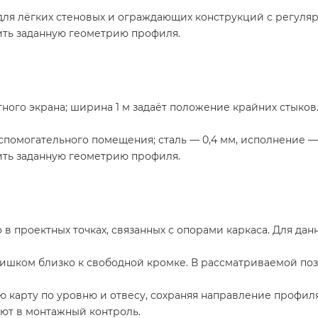
для лёгких стеновых и ограждающих конструкций с регуля
нить заданную геометрию профиля.
го экрана; ширина 1 м задаёт положение крайних стыков.
вспомогательного помещения; сталь — 0,4 мм, исполнение —
нить заданную геометрию профиля.
в проектных точках, связанных с опорами каркаса. Для да
шком близко к свободной кромке. В рассматриваемой поз
ю карту по уровню и отвесу, сохраняя направление профи
ают в монтажный контроль.