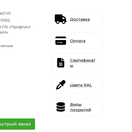
847-01
Доставка
S562
 ПК «Профлист
алл»
Оплата
аличии
Сертификат
ы
Цвета RAL
Виды
покрытий
ыстрый заказ