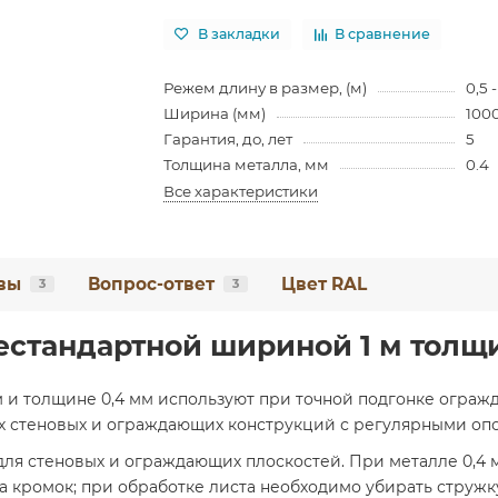
В закладки
В сравнение
Режем длину в размер, (м)
0,5 -
Ширина (мм)
100
Гарантия, до, лет
5
Толщина металла, мм
0.4
Все характеристики
вы
Вопрос-ответ
Цвет RAL
3
3
естандартной шириной 1 м толщ
 и толщине 0,4 мм используют при точной подгонке ограж
их стеновых и ограждающих конструкций с регулярными оп
я стеновых и ограждающих плоскостей. При металле 0,4 
 кромок; при обработке листа необходимо убирать стружк