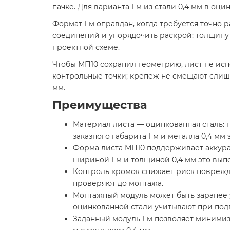
пачке. Для варианта 1 м из стали 0,4 мм в о
Формат 1 м оправдан, когда требуется точно
соединений и упорядочить раскрой; толщину 0
проектной схеме.
Чтобы МП10 сохранил геометрию, лист не ис
контрольные точки; крепёж не смещают слишк
мм.
Преимущества
Материал листа — оцинкованная сталь: 
заказного габарита 1 м и металла 0,4 мм
Форма листа МП10 поддерживает аккурат
шириной 1 м и толщиной 0,4 мм это вып
Контроль кромок снижает риск поврежде
проверяют до монтажа.
Монтажный модуль может быть заранее у
оцинкованной стали учитывают при подг
Заданный модуль 1 м позволяет минимиз