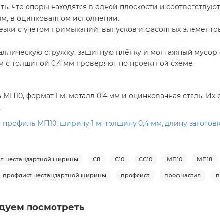
ь, что опоры находятся в одной плоскости и соответствую
 мм, в оцинкованном исполнении.
зки с учётом примыканий, выпусков и фасонных элементов.
аллическую стружку, защитную плёнку и монтажный мусор 
 м с толщиной 0,4 мм проверяют по проектной схеме.
МП10, формат 1 м, металл 0,4 мм и оцинкованная сталь. И
.
рофиль МП10, ширину 1 м, толщину 0,4 мм, длину заготовк
л нестандартной ширины
С8
С10
СС10
МП10
МП18
профлист нестандартной ширины
профлист
профнастил
п
дуем посмотреть