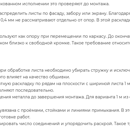
цинкованном исполнении это проверяют до монтажа.
 распределить листы по фасаду, забору или экрану. Благод
,4 мм не рассматривают отдельно от опор. В этой раскладк
пользуют как опору при перемещении по каркасу. До окон
ом близко к свободной кромке. Такое требование относитс
при обработке листа необходимо убирать стружку и исключ
 это влияет на качество обшивки.
ную раскладку по рядам на плоскости с шириной листа 1 
олняют последовательно.
ния металла до завершения монтажа. Для варианта 1 м из 
вязана с проёмами, стойками и линиями примыкания. В этой
отовке работ.
ировать число соединений и упорядочить раскрой. Такое т