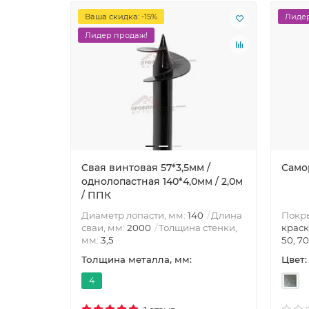
Ваша скидка: -15%
Лидер
Лидер продаж!
Свая винтовая 57*3,5мм /
Само
однолопастная 140*4,0мм / 2,0м
/ ППК
Покр
Диаметр лопасти, мм:
140
Длина
краск
сваи, мм:
2000
Толщина стенки,
50, 70
мм:
3,5
Цвет:
Толщина металла, мм:
4