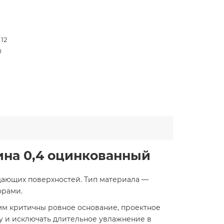
 12
0
ина 0,4 оцинкованный
дающих поверхностей. Тип материала —
орами.
мм критичны ровное основание, проектное
у и исключать длительное увлажнение в