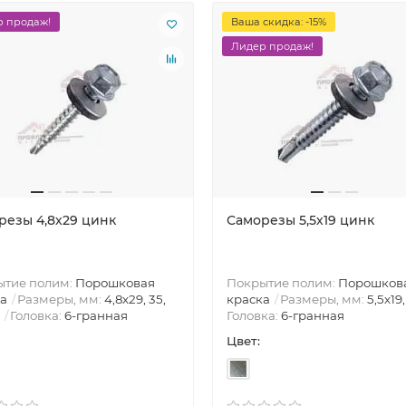
 продаж!
Ваша скидка: -15%
Лидер продаж!
резы 4,8х29 цинк
Саморезы 5,5х19 цинк
ытие полим:
Порошковая
Покрытие полим:
Порошков
а
Размеры, мм:
4,8х29, 35,
краска
Размеры, мм:
5,5х19,
Головка:
6-гранная
Головка:
6-гранная
Цвет: