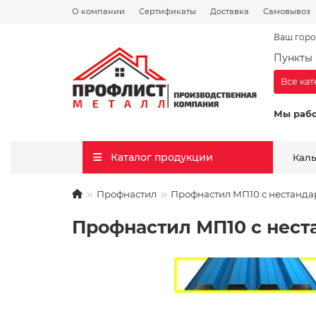
О компании
Сертификаты
Доставка
Самовывоз
Ваш горо
Пункты 
Все ка
Мы раб
Каталог продукции
Кал
Профнастил
Профнастил МП10 с нестанда
Профнастил МП10 с нест