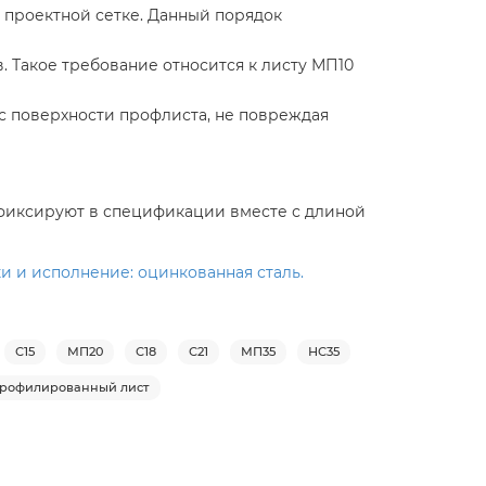
т проектной сетке. Данный порядок
 Такое требование относится к листу МП10
с поверхности профлиста, не повреждая
х фиксируют в спецификации вместе с длиной
и и исполнение: оцинкованная сталь.
С15
МП20
С18
С21
МП35
НС35
рофилированный лист