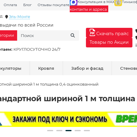
Консультация в MAX
Тинько
Оплата
Блог
Отзывы покупателей
Галерея
контакты и адреса
д:
Эль-Монте
выдачи по всей России
Скачать прайс
тегории
Товары по Акции
отаем:
КРУГЛОСУТОЧНО 24/7
ькуляторы
Кровля
Забор и фасад
Стенов
ртной шириной 1 м толщина 0,4 оцинкованный
андартной шириной 1 м толщина