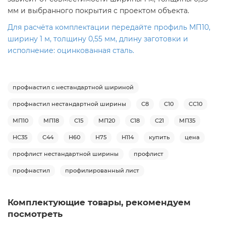
мм и выбранного покрытия с проектом объекта.
Для расчёта комплектации передайте профиль МП10,
ширину 1 м, толщину 0,55 мм, длину заготовки и
исполнение: оцинкованная сталь.
профнастил с нестандартной шириной
профнастил нестандартной ширины
С8
С10
СС10
МП10
МП18
С15
МП20
С18
С21
МП35
НС35
С44
Н60
Н75
Н114
купить
цена
профлист нестандартной ширины
профлист
профнастил
профилированный лист
Комплектующие товары, рекомендуем
посмотреть