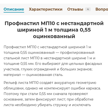
Описание
Характеристики
Отзывы
Вопро
4
Профнастил МП10 с нестандартной
шириной 1 м толщина 0,55
оцинкованный
Профнастил МП10 с нестандартной шириной 1 м
толщина 0,55 оцинкованный — профилированный
стальной лист МП10 в нестандартной ширине 1 м и
толщине 0,55 мм. Его выбирают для цельных фасадных
участков, глухих ограждений и больших экранов;
материал — оцинкованная сталь.
Рельеф листа МП10 создаёт аккуратную геометрию
облицовки, однако не компенсирует ошибки каркаса.
Поэтому при стали 0,55 мм сначала проверяют
основание, затем фиксируют лист; при обработке
листа необходимо убирать стружку и исключать