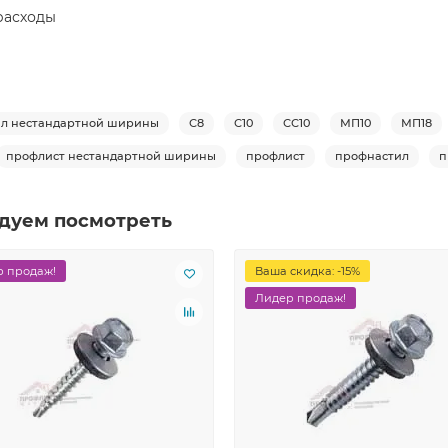
расходы
л нестандартной ширины
С8
С10
СС10
МП10
МП18
профлист нестандартной ширины
профлист
профнастил
п
дуем посмотреть
 продаж!
Ваша скидка: -15%
Лидер продаж!