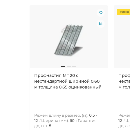
Ваша 
Профнастил МП20 с
Проф
нестандартной шириной 0,60
нест
м толщина 0,65 оцинкованный
м то
Режем длину в размер, (м):
0,5 -
Режем
12
Ширина (мм):
60
Гарантия,
12
Ш
до, лет:
5
до, ле