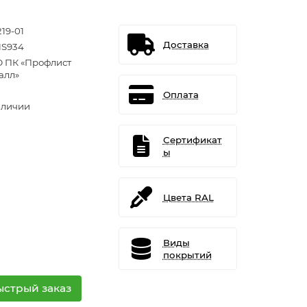
19-01
Доставка
S934
 ПК «Профлист
алл»
Оплата
аличии
Сертификат
ы
Цвета RAL
Виды
покрытий
ыстрый заказ