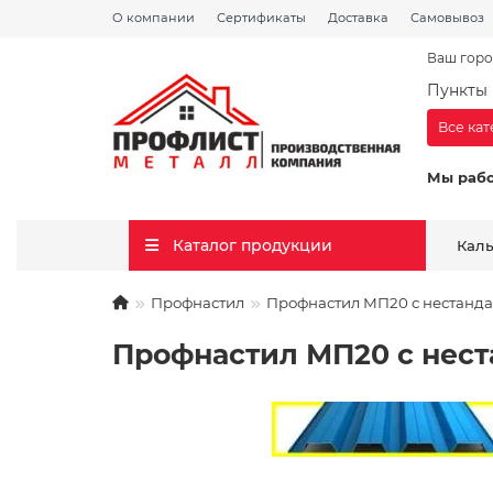
О компании
Сертификаты
Доставка
Самовывоз
Ваш горо
Пункты 
Все ка
Мы раб
Каталог продукции
Кал
Профнастил
Профнастил МП20 с нестанда
Профнастил МП20 с нест