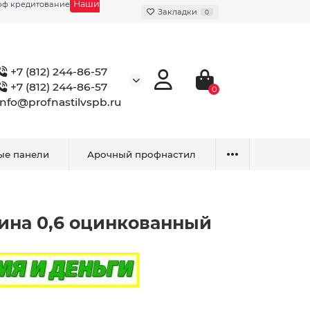
Наши
фф кредитование
Закладки
0
+7 (812) 244-86-57
+7 (812) 244-86-57
0
info@profnastilvspb.ru
ые панели
Арочный профнастил
ина 0,6 оцинкованный