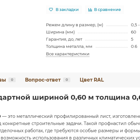
В закладки
В сравнение
Режем длину в размер, (м)
0,5 -
Ширина (мм)
60
Гарантия, до, лет
5
Толщина металла, мм
0.6
Все характеристики
вы
Вопрос-ответ
Цвет RAL
0
0
дартной шириной 0,60 м толщина 0,
0
— это металлический профилированный лист, изготовлен
д конкретные строительные задачи. Такой профнастил обыч
отделочных работах, где требуются особые размеры и формы
и возможность использования в различных климатических у