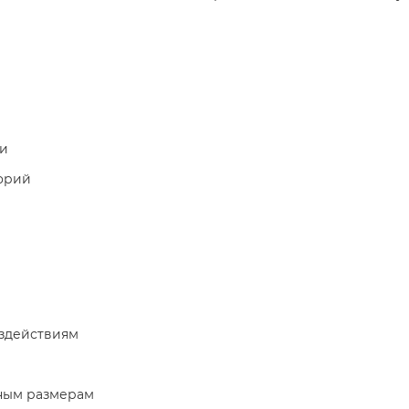
ки
орий
оздействиям
ьным размерам