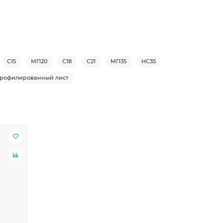
С15
МП20
С18
С21
МП35
НС35
рофилированный лист