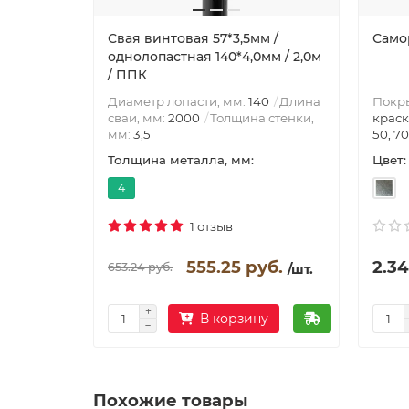
Свая винтовая 57*3,5мм /
Само
однолопастная 140*4,0мм / 2,0м
/ ППК
Покр
Диаметр лопасти, мм:
140
Длина
краск
сваи, мм:
2000
Толщина стенки,
50, 70
мм:
3,5
Цвет:
Толщина металла, мм:
4
1 отзыв
555.25 руб.
2.34
653.24 руб.
/шт.
В корзину
Похожие товары