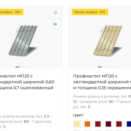
скидка: -15%
Ваша скидка: -15%
настил МП20 с
Профнастил МП20 с
андартной шириной 0,60
нестандартной шириной 
лщина 0,7 оцинкованный
м толщина 0,35 окрашенн
Режем длину в размер, (м):
0
12
Ширина (мм):
60
Гарант
до, лет:
5
Цвет:
 длину в размер, (м):
0,5 -
ирина (мм):
60
Гарантия,
т:
5