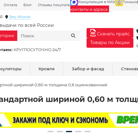
Консультация в MAX
Тинько
Оплата
Блог
Отзывы покупателей
Галерея
контакты и адреса
д:
Эль-Монте
выдачи по всей России
Скачать прайс
тегории
Товары по Акции
отаем:
КРУГЛОСУТОЧНО 24/7
ькуляторы
Кровля
Забор и фасад
Стенов
ртной шириной 0,60 м толщина 0,6 оцинкованный
андартной шириной 0,60 м толщ