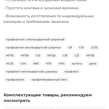
- Устойчивость к атмосферным воздействиям
- Простота монтажа и экономия времени
- Возможность изготовления по индивидуальным
размерам и требованиям заказчика
профнастил с нестандартной шириной
профнастил нестандартной ширины
С8
С10
СС10
МП10
МП18
С15
МП20
С18
С21
МП35
НС35
С44
Н60
Н75
Н114
купить
цена
профлист нестандартной ширины
профлист
профнастил
профилированный лист
Комплектующие товары, рекомендуем
посмотреть