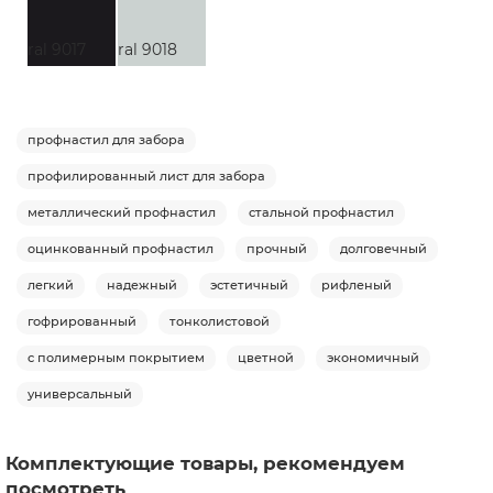
ral 9017
ral 9018
профнастил для забора
профилированный лист для забора
металлический профнастил
стальной профнастил
оцинкованный профнастил
прочный
долговечный
легкий
надежный
эстетичный
рифленый
гофрированный
тонколистовой
с полимерным покрытием
цветной
экономичный
универсальный
Комплектующие товары, рекомендуем
посмотреть