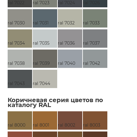
ral 7022
ral 7023
ral 7024
ral 7026
ral 7030
ral 7031
ral 7032
ral 7033
ral 7034
ral 7035
ral 7036
ral 7037
ral 7038
ral 7039
ral 7040
ral 7042
ral 7043
ral 7044
Коричневая серия цветов по
каталогу RAL
ral 8000
ral 8001
ral 8002
ral 8003