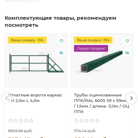
Комплектующие товары, рекомендуем
посмотреть
Ваша скидка: -15%
Ваша скидка: -15%
Лидер продаж!
Откатные ворота каркас
Трубы оцинкованные
/ H 2,0м L 4,0м
ППК/RAL 6005 59 х 59мм
/ 1,5мм / длина -3,0м / ОЦ
ППК
8563.86 руб.
774.14 руб.