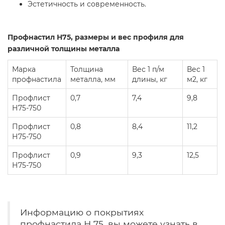
Эстетичность и современность.
Профнастил Н75, размеры и вес профиля для
различной толщины металла
Марка
Толщина
Вес 1 п/м
Вес 1
профнастила
металла, мм
длины, кг
м2, кг
Профлист
0,7
7,4
9,8
Н75-750
Профлист
0,8
8,4
11,2
Н75-750
Профлист
0,9
9,3
12,5
Н75-750
Информацию о покрытиях
профнастила Н 75, вы можете узнать в