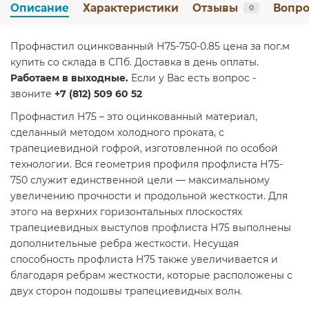
Описание
Характеристики
Отзывы
Вопро
0
Профнастил оцинкованный Н75-750-0.85 цена за пог.м
купить со склада в СПб. Доставка в день оплаты.
Работаем в выходные.
Если у Вас есть вопрос -
звоните
+7 (812) 509 60 52
Профнастил Н75 – это оцинкованный материал,
сделанный методом холодного проката, с
трапециевидной гофрой, изготовленной по особой
технологии. Вся геометрия профиля профлиста Н75-
750 служит единственной цели — максимальному
увеличению прочности и продольной жесткости. Для
этого на верхних горизонтальных плоскостях
трапециевидных выступов профлиста Н75 выполнены
дополнительные ребра жесткости. Несущая
способность профлиста Н75 также увеличивается и
благодаря ребрам жесткости, которые расположены с
двух сторон подошвы трапециевидных волн.