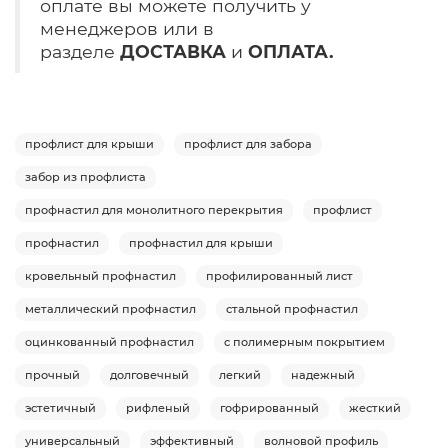
оплате вы можете получить у
менеджеров или в
разделе
ДОСТАВКА
и
ОПЛАТА.
профлист для крыши
профлист для забора
забор из профлиста
профнастил для монолитного перекрытия
профлист
профнастил
профнастил для крыши
кровельный профнастил
профилированный лист
металлический профнастил
стальной профнастил
оцинкованный профнастил
с полимерным покрытием
прочный
долговечный
легкий
надежный
эстетичный
рифленый
гофрированный
жесткий
универсальный
эффективный
волновой профиль