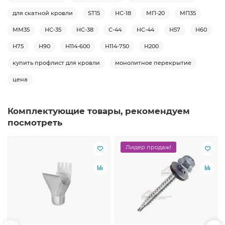
для скатной кровли
ST15
НС-18
МП-20
МП35
ММ35
НС-35
НС-38
С-44
НС-44
Н57
Н60
Н75
Н90
Н114-600
Н114-750
Н200
купить профлист для кровли
монолитное перекрытие
цена
Комплектующие товары, рекомендуем
посмотреть
Лидер продаж!