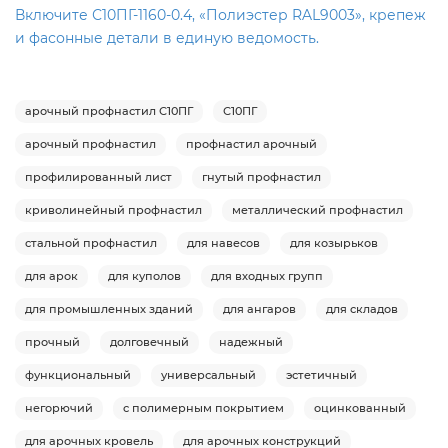
Включите С10ПГ-1160-0.4, «Полиэстер RAL9003», крепеж
и фасонные детали в единую ведомость.
арочный профнастил С10ПГ
С10ПГ
арочный профнастил
профнастил арочный
профилированный лист
гнутый профнастил
криволинейный профнастил
металлический профнастил
стальной профнастил
для навесов
для козырьков
для арок
для куполов
для входных групп
для промышленных зданий
для ангаров
для складов
прочный
долговечный
надежный
функциональный
универсальный
эстетичный
негорючий
с полимерным покрытием
оцинкованный
для арочных кровель
для арочных конструкций