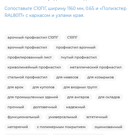
Сопоставьте С10ПГ, ширину 1160 мм, 0.65 и «Полиэстер
RAL8017» с каркасом и узлами края.
арочный профнастил С10ПГ
С10ПГ
арочный профнастил
профнастил арочный
профилированный лист
гнутый профнастил
криволинейный профнастил
металлический профнастил
стальной профнастил
для навесов
для козырьков
для арок
для куполов
для входных групп
для промышленных зданий
для ангаров
для складов
прочный
долговечный
надежный
функциональный
универсальный
эстетичный
негорючий
с полимерным покрытием
оцинкованный