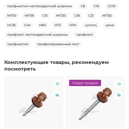
профнастил нестандартной ширины
С8
С10
СС10
МП10
МП18
С15
МП20
С18
С21
МП35
НС35
С44
Н60
Н75
Н114
купить
цена
профлист нестандартной ширины
профлист
профнастил
профилированный лист
Комплектующие товары, рекомендуем
посмотреть
Лидер продаж!