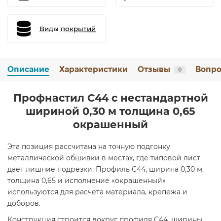
Виды покрытий
Описание
Характеристики
Отзывы
Вопро
0
Профнастил С44 с нестандартной
шириной 0,30 м толщина 0,65
окрашенный
Эта позиция рассчитана на точную подгонку
металлической обшивки в местах, где типовой лист
дает лишние подрезки. Профиль С44, ширина 0,30 м,
толщина 0,65 и исполнение «окрашенный»
используются для расчета материала, крепежа и
доборов.
Конструкция строится вокруг профиля С44, ширины