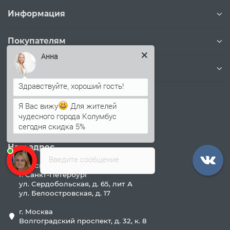
Информация
Покупателям
Анна
Дополнительно
Наши контакты
Я Вас вижу
Для жителей
+7 (812) 244-86-57
чудесного города Колумбус
сегодня скидка 5%
info@profnastilvspb.ru
Наш адрес
Введите сообщение
Офисы продаж:
г. Санкт-Петербург
ул. Сердобольская, д. 65, лит А
ул. Белоостровская, д. 17
г. Москва
Волгоградский проспект, д. 32, к. 8