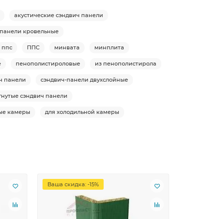
акустические сэндвич панели
-панели кровельные
ппс
ППС
минвата
минплита
е
пенополистироловые
из пенополистирола
ч панели
сэндвич-панели двухслойные
гнутые сэндвич панели
ые камеры
для холодильной камеры
Ваша скидка: -15%