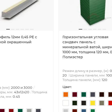
филь 12мм 0,45 PE с
Горизонтальная угловая
кой окрашенный
сэндвич панель с
минеральной ватой, шир
1000 мм, толщина 120 мм, 0
Полиэстер
Режем длину в размер, (м):
0
20
Ширина панели, мм:
10
Толщина панели, (мм):
120
Цвет:
 (мм):
2000 и 3000
ры, мм:
43х12х20
Толщина
ла, мм:
0.45