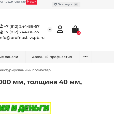
Наши
фф кредитование
Закладки
0
+7 (812) 244-86-57
+7 (812) 244-86-57
0
info@profnastilvspb.ru
ые панели
Арочный профнастил
 Текстурированный полиэстер
000 мм, толщина 40 мм,