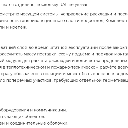
яются отдельно, поскольку RAL не указан.
метрию несущей системы, направление раскладки и после
ывность теплоизоляционного слоя и водоотвод. Комплектн
ли и крепёж.
атный слой во время штатной эксплуатации после закрыт
ассчитать массу поставки, схему подъёма и порядок монта
й модуль для расчёта раскладки и количества продольных
в теплотехническом и пожарно-техническом расчёте всего
сразу обозначено в позиции и может быть внесено в ведом
ло поперечных участков, требующих отдельной герметизац
оборудования и коммуникаций.
атывающих объектов.
еи и соединительные оболочки.