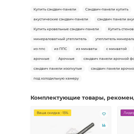
Купить сэндвич-панели
Сэндвич-панели купить
акустические сэндвич-панели
сэндвич панели аку
Купить кровельные сэндвич-панели
Купить стено
минераловатный утеплитель
утеплитель минераль
из ппс
из ППС
из минваты
с минватой
арочные
Арочные
сэндвич панели арочной ф
сэндвич панели изогнутые
сэндвич панели арочно
под холодильную камеру
Комплектующие товары, рекомен
Ваша скидка: -15%
Лидер