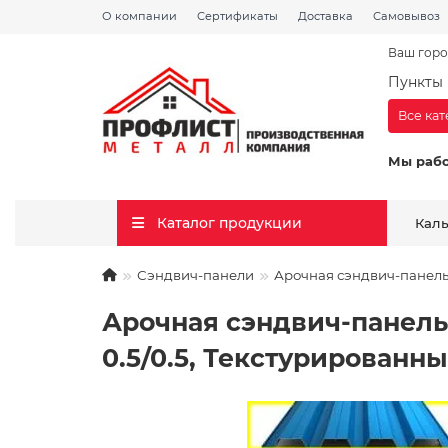
О компании
Сертификаты
Доставка
Самовывоз
Ваш горо
Пункты 
Все ка
Мы раб
Каталог продукции
Кал
Сэндвич-панели
Арочная сэндвич-панель 
Арочная сэндвич-панель
0.5/0.5, Текстурированн