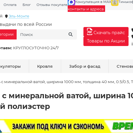
Консультация в MAX
Тинько
Оплата
Блог
Отзывы покупателей
Галерея
контакты и адреса
д:
Эль-Монте
выдачи по всей России
Скачать прайс
тегории
Товары по Акции
отаем:
КРУГЛОСУТОЧНО 24/7
ькуляторы
Кровля
Забор и фасад
Стенов
с минеральной ватой, ширина 1000 мм, толщина 40 мм, 0.5/0.5,
 с минеральной ватой, ширина 1
ый полиэстер