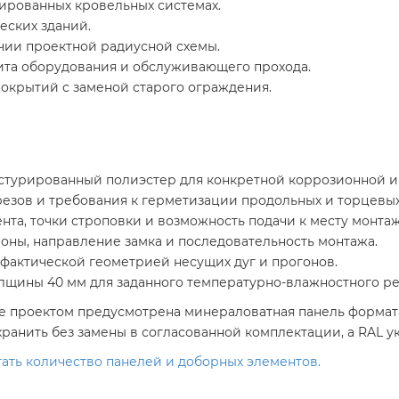
ированных кровельных системах.
еских зданий.
чии проектной радиусной схемы.
щита оборудования и обслуживающего прохода.
окрытий с заменой старого ограждения.
турированный полиэстер для конкретной коррозионной и 
резов и требования к герметизации продольных и торцевы
нта, точки строповки и возможность подачи к месту монтаж
оны, направление замка и последовательность монтажа.
 фактической геометрией несущих дуг и прогонов.
олщины 40 мм для заданного температурно-влажностного р
е проектом предусмотрена минераловатная панель формата 
анить без замены в согласованной комплектации, а RAL ука
тать количество панелей и доборных элементов.