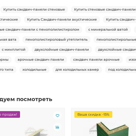
Купить сэндвич-панели стеновые
Купить стеновые сэндвич-панели
стические
Купить Сэндвич-панели акустические
Купить сэндвич
вые сэндвич-панели с пенополилистиролом
с минеральной ватой
ная вата
пенополистироловый утеплитель
пенополистирольны
с минплитой
двухслойные сэндвич-панели
двухслойные сэндви
ормы
арочные сэндвич панели
сэндвич панели арочные
изо
го типа
холодильные
для холодильных камер
под холодильн
дуем посмотреть
 продаж!
Ваша скидка: -15%