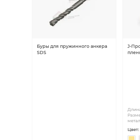
Буры для пружинного анкера
J-Про
SDS
плен
Длина
Разме
метал
Цвет: