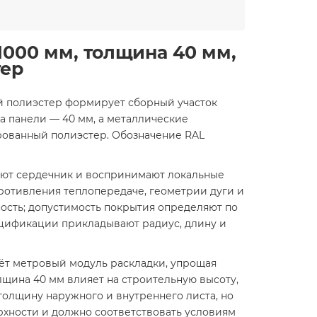
1000 мм, толщина 40 мм,
тер
ый полиэстер формирует сборный участок
а панели — 40 мм, а металлические
рованный полиэстер. Обозначение RAL
ают сердечник и воспринимают локальные
ротивления теплопередаче, геометрии дуги и
ость; допустимость покрытия определяют по
пецификации прикладывают радиус, длину и
ёт метровый модуль раскладки, упрощая
лщина 40 мм влияет на строительную высоту,
толщину наружного и внутреннего листа, но
рхности и должно соответствовать условиям