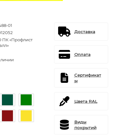
488-01
Доставка
012052
 ПК «Профлист
алл»
Оплата
аличии
Сертификат
ы
Цвета RAL
Виды
покрытий