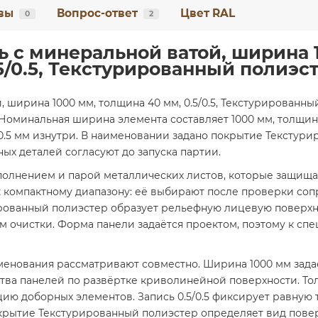
вы
Вопрос-ответ
Цвет RAL
0
2
 с минеральной ватой, ширина 
5/0.5, Текстурированный полиэс
, ширина 1000 мм, толщина 40 мм, 0.5/0.5, Текстурированн
Номинальная ширина элемента составляет 1000 мм, толщин
0.5 мм изнутри. В наименовании задано покрытие Текстури
ных деталей согласуют до запуска партии.
полнением и парой металлических листов, которые защищ
к компактному диапазону: её выбирают после проверки соп
ированный полиэстер образует рельефную лицевую поверхн
ям очистки. Форма панели задаётся проектом, поэтому к с
енования рассматривают совместно. Ширина 1000 мм зада
ства панелей по развёртке криволинейной поверхности. То
цию доборных элементов. Запись 0.5/0.5 фиксирует равную 
окрытие Текстурированный полиэстер определяет вид пове