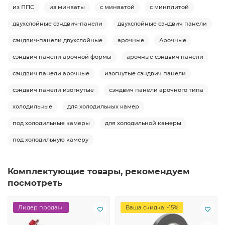
из ППС
из минваты
с минватой
с минплитой
двухслойные сэндвич-панели
двухслойные сэндвич панели
сэндвич-панели двухслойные
арочные
Арочные
сэндвич панели арочной формы
арочные сэндвич панели
сэндвич панели арочные
изогнутые сэндвич панели
сэндвич панели изогнутые
сэндвич панели арочного типа
холодильные
для холодильных камер
под холодильные камеры
для холодильной камеры
под холодильную камеру
Комплектующие товары, рекомендуем
посмотреть
Лидер продаж!
Ваша скидка: -15%