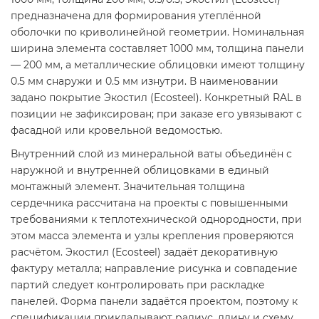
предназначена для формирования утеплённой
оболочки по криволинейной геометрии. Номинальная
ширина элемента составляет 1000 мм, толщина панели
— 200 мм, а металлические облицовки имеют толщину
0.5 мм снаружи и 0.5 мм изнутри. В наименовании
задано покрытие Экостил (Ecosteel). Конкретный RAL в
позиции не зафиксирован; при заказе его увязывают с
фасадной или кровельной ведомостью.
Внутренний слой из минеральной ваты объединён с
наружной и внутренней облицовками в единый
монтажный элемент. Значительная толщина
сердечника рассчитана на проекты с повышенными
требованиями к теплотехнической однородности, при
этом масса элемента и узлы крепления проверяются
расчётом. Экостил (Ecosteel) задаёт декоративную
фактуру металла; направление рисунка и совпадение
партий следует контролировать при раскладке
панелей. Форма панели задаётся проектом, поэтому к
спецификации прикладывают радиус, длину и схему