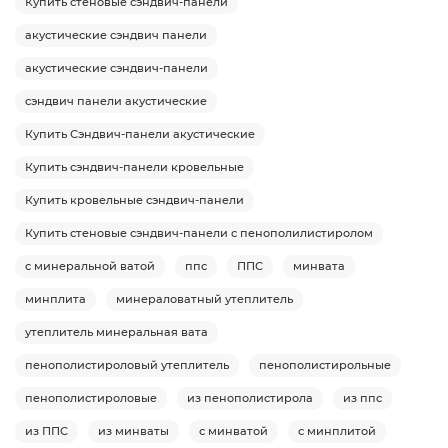
Купить стеновые сэндвич-панели
акустические сэндвич панели
акустические сэндвич-панели
сэндвич панели акустические
Купить Сэндвич-панели акустические
Купить сэндвич-панели кровельные
Купить кровельные сэндвич-панели
Купить стеновые сэндвич-панели с пенополилистиролом
с минеральной ватой
ппс
ППС
минвата
минплита
минераловатный утеплитель
утеплитель минеральная вата
пенополистироловый утеплитель
пенополистирольные
пенополистироловые
из пенополистирола
из ппс
из ППС
из минваты
с минватой
с минплитой