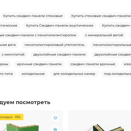
Купить сэндвич-панели стеновые
Купить стеновые сэндвич-панели
стические
Купить Сэндвич-панели акустические
Купить сэндвич
вые сэндвич-панели с пенополилистиролом
с минеральной ватой
ная вата
пенополистироловый утеплитель
пенополистирольны
с минплитой
двухслойные сэндвич-панели
двухслойные сэндви
ормы
арочные сэндвич панели
сэндвич панели арочные
изо
го типа
холодильные
для холодильных камер
под холодильн
дуем посмотреть
скидка: -15%