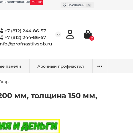
Наши
фф кредитование
Закладки
0
+7 (812) 244-86-57
+7 (812) 244-86-57
0
info@profnastilvspb.ru
ые панели
Арочный профнастил
Drap
00 мм, толщина 150 мм,