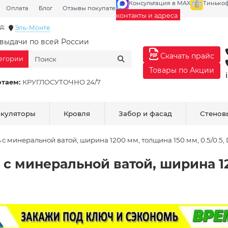
Консультация в MAX
Тинько
Оплата
Блог
Отзывы покупателей
Галерея
контакты и адреса
д:
Эль-Монте
выдачи по всей России
Скачать прайс
тегории
Товары по Акции
отаем:
КРУГЛОСУТОЧНО 24/7
ькуляторы
Кровля
Забор и фасад
Стенов
с минеральной ватой, ширина 1200 мм, толщина 150 мм, 0.5/0.5, 
с минеральной ватой, ширина 12