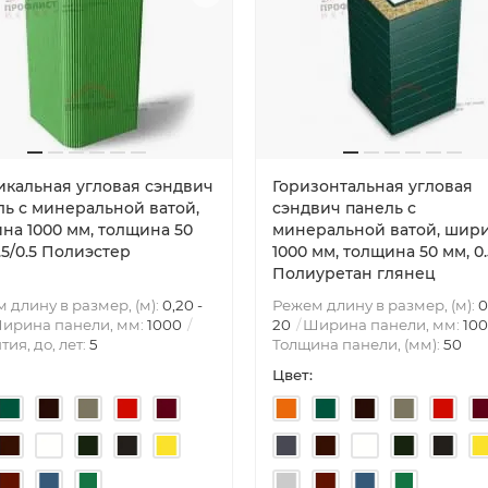
икальная угловая сэндвич
Горизонтальная угловая
ль с минеральной ватой,
сэндвич панель с
на 1000 мм, толщина 50
минеральной ватой, шир
.5/0.5 Полиэстер
1000 мм, толщина 50 мм, 0.
Полиуретан глянец
 длину в размер, (м):
0,20 -
Режем длину в размер, (м):
0
ирина панели, мм:
1000
20
Ширина панели, мм:
10
тия, до, лет:
5
Толщина панели, (мм):
50
Цвет: