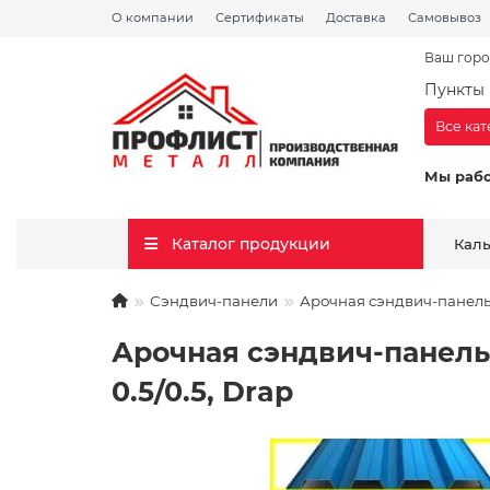
О компании
Сертификаты
Доставка
Самовывоз
Ваш горо
Пункты 
Все ка
Мы раб
Каталог продукции
Кал
Сэндвич-панели
Арочная сэндвич-панель 
Арочная сэндвич-панель 
0.5/0.5, Drap