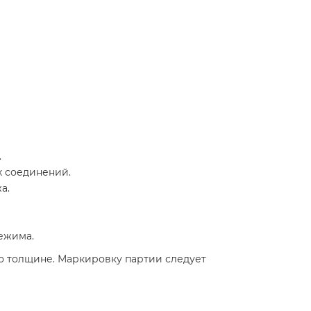
.
х соединений.
а.
ежима.
по толщине. Маркировку партии следует