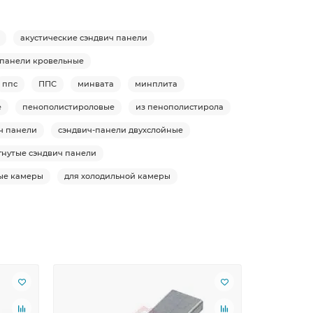
акустические сэндвич панели
-панели кровельные
ппс
ППС
минвата
минплита
е
пенополистироловые
из пенополистирола
ч панели
сэндвич-панели двухслойные
гнутые сэндвич панели
ые камеры
для холодильной камеры