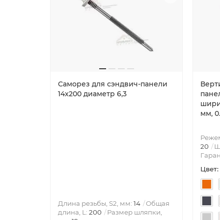
Саморез для сэндвич-панели
Верт
14x200 диаметр 6,3
пане
шири
мм, 0
Режем
20
Ш
Гаран
Цвет:
Длина резьбы, S2, мм:
14
Общая
длина, L:
200
Размер шляпки,