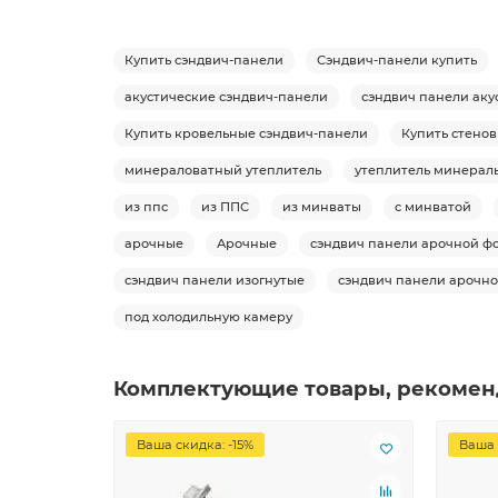
Купить сэндвич-панели
Сэндвич-панели купить
акустические сэндвич-панели
сэндвич панели аку
Купить кровельные сэндвич-панели
Купить стено
минераловатный утеплитель
утеплитель минераль
из ппс
из ППС
из минваты
с минватой
арочные
Арочные
сэндвич панели арочной ф
сэндвич панели изогнутые
сэндвич панели арочно
под холодильную камеру
Комплектующие товары, рекомен
Ваша скидка: -15%
Ваша 