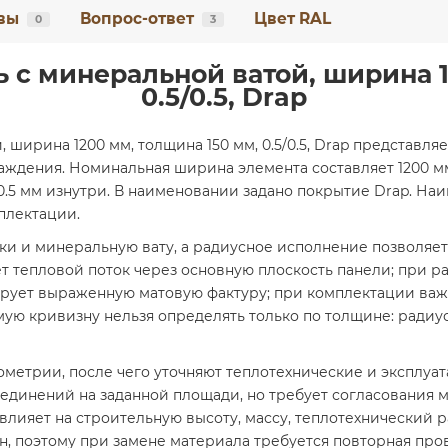
вы
Вопрос-ответ
Цвет RAL
0
3
 с минеральной ватой, ширина 1
0.5/0.5, Drap
 ширина 1200 мм, толщина 150 мм, 0.5/0.5, Drap представл
ждения. Номинальная ширина элемента составляет 1200 мм
.5 мм изнутри. В наименовании задано покрытие Drap. На
плектации.
ки и минеральную вату, а радиусное исполнение позволяе
тепловой поток через основную плоскость панели; при ра
рует выраженную матовую фактуру; при комплектации важ
мую кривизну нельзя определять только по толщине: радиу
ометрии, после чего уточняют теплотехнические и эксплу
единений на заданной площади, но требует согласования м
влияет на строительную высоту, массу, теплотехнический 
рон, поэтому при замене материала требуется повторная пр