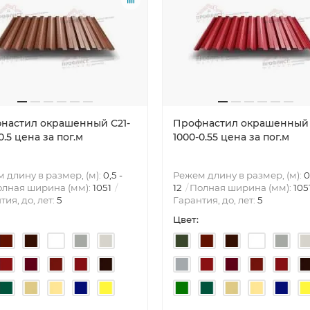
настил окрашенный С21-
Профнастил окрашенный 
0.5 цена за пог.м
1000-0.55 цена за пог.м
 длину в размер, (м):
0,5 -
Режем длину в размер, (м):
0
лная ширина (мм):
1051
12
Полная ширина (мм):
105
тия, до, лет:
5
Гарантия, до, лет:
5
Цвет: