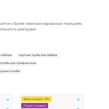
носится к более тяжелым каркасным позициям.
можность разгрузки.
я забора
круглые трубы для забора
столбы для профнастила
сущие столбы
Ваша скидка: -15%
Лидер пр
Лидер продаж!