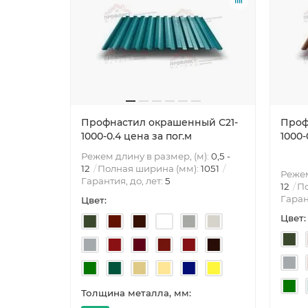
Профнастил окрашенный С21-
Проф
1000-0.4 цена за пог.м
1000-
Режем длину в размер, (м):
0,5 -
12
Полная ширина (мм):
1051
Режем
Гарантия, до, лет:
5
12
По
Гаран
Цвет:
Цвет:
Толщина металла, мм: