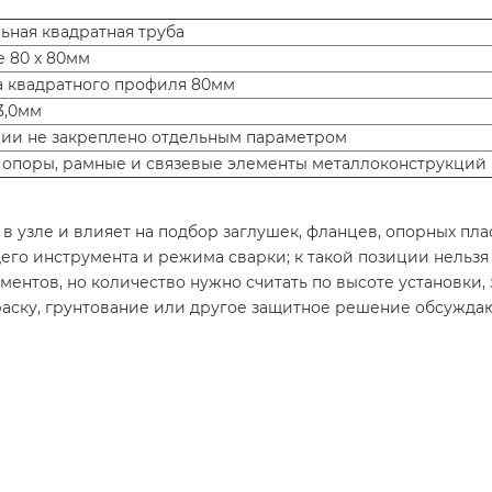
ьная квадратная труба
е 80 х 80мм
а квадратного профиля 80мм
3,0мм
ции не закреплено отдельным параметром
, опоры, рамные и связевые элементы металлоконструкций
в узле и влияет на подбор заглушек, фланцев, опорных пла
го инструмента и режима сварки; к такой позиции нельзя 
ементов, но количество нужно считать по высоте установки,
раску, грунтование или другое защитное решение обсуждаю