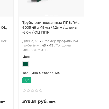
Трубы оцинкованные ППК/RAL
Трубы о
/ ОЦ
6005 49 х 49мм / 1,2мм / длина
6005 59 
-3,0м / ОЦ ППК
-3,0м / 
ьной
Длина, м:
3
Размер профильной
Длина, м
трубы (мм):
49 х 49
Толщина
трубы (мм
металла, мм:
1,2
металла,
Цвет:
Цвет:
Толщина металла, мм:
Толщина 
1,2
1,5
379.81 руб.
758.36 руб
/шт.
/шт.