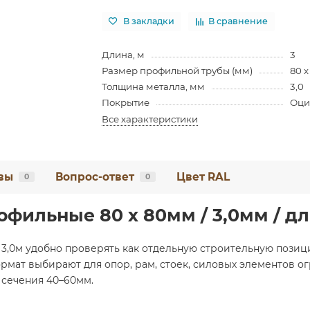
В закладки
В сравнение
Длина, м
3
Размер профильной трубы (мм)
80 х
Толщина металла, мм
3,0
Покрытие
Оци
Все характеристики
вы
Вопрос-ответ
Цвет RAL
0
0
фильные 80 х 80мм / 3,0мм / дл
 - 3,0м удобно проверять как отдельную строительную пози
формат выбирают для опор, рам, стоек, силовых элементов 
 сечения 40–60мм.