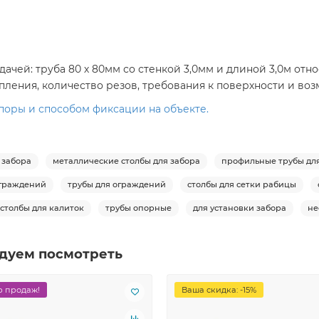
ачей: труба 80 х 80мм со стенкой 3,0мм и длиной 3,0м от
пления, количество резов, требования к поверхности и воз
опоры и способом фиксации на объекте.
 забора
металлические столбы для забора
профильные трубы дл
ограждений
трубы для ограждений
столбы для сетки рабицы
столбы для калиток
трубы опорные
для установки забора
не
дуем посмотреть
 продаж!
Ваша скидка: -15%