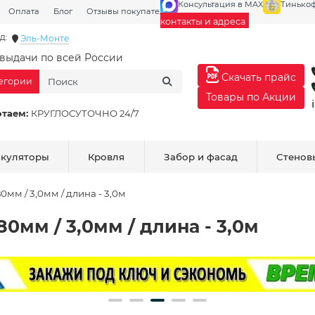
Консультация в MAX
Тинько
Оплата
Блог
Отзывы покупателей
Галерея
контакты и адреса
д:
Эль-Монте
выдачи по всей России
Скачать прайс
тегории
Товары по Акции
отаем:
КРУГЛОСУТОЧНО 24/7
ькуляторы
Кровля
Забор и фасад
Стенов
мм / 3,0мм / длина - 3,0м
0мм / 3,0мм / длина - 3,0м