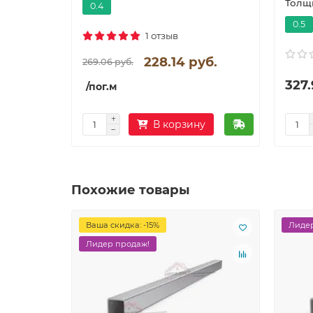
Толщи
0.4
0.5
1 отзыв
228.14 руб.
269.06 руб.
327.
/пог.м
В корзину
Похожие товары
Ваша скидка: -15%
Лидер
Лидер продаж!