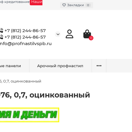
Наши
фф кредитование
Закладки
0
+7 (812) 244-86-57
+7 (812) 244-86-57
0
info@profnastilvspb.ru
ые панели
Арочный профнастил
, 0,7, оцинкованный
76, 0,7, оцинкованный