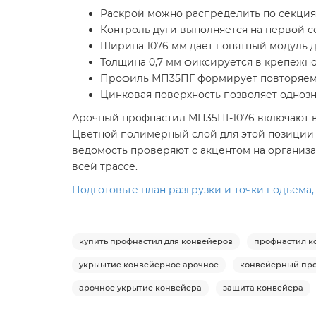
Раскрой можно распределить по секция
Контроль дуги выполняется на первой с
Ширина 1076 мм дает понятный модуль д
Толщина 0,7 мм фиксируется в крепежно
Профиль МП35ПГ формирует повторяему
Цинковая поверхность позволяет однозн
Арочный профнастил МП35ПГ-1076 включают в 
Цветной полимерный слой для этой позиции 
ведомость проверяют с акцентом на организ
всей трассе.
Подготовьте план разгрузки и точки подъема
купить профнастил для конвейеров
профнастил к
укрыытие конвейерное арочное
конвейерный пр
арочное укрытие конвейера
защита конвейера