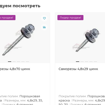
дуем посмотреть
 продаж!
Лидер продаж!
резы 4,8х70 цинк
Саморезы 4,8х29 цинк
ытие полим:
Порошковая
Покрытие полим:
Порошков
а
Размеры, мм:
4,8х29, 35,
краска
Размеры, мм:
4,8х29
Головка:
6-гранная
50, 70
Головка:
6-гранная