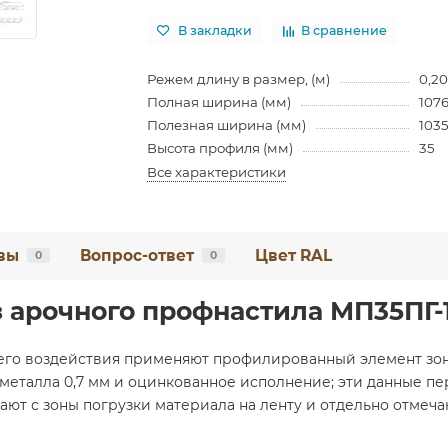
В закладки
В сравнение
Режем длину в размер, (м)
0,20
Полная ширина (мм)
107
Полезная ширина (мм)
103
Высота профиля (мм)
35
Все характеристики
вы
Вопрос-ответ
Цвет RAL
0
0
 арочного профнастила МП35ПГ-1
его воздействия применяют профилированный элемент зон
металла 0,7 мм и оцинкованное исполнение; эти данные п
ют с зоны погрузки материала на ленту и отдельно отмеча