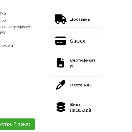
976
Доставка
0531
 ПК «Профлист
алл»
Оплата
аличии
Сертификат
ы
Цвета RAL
Виды
покрытий
ыстрый заказ