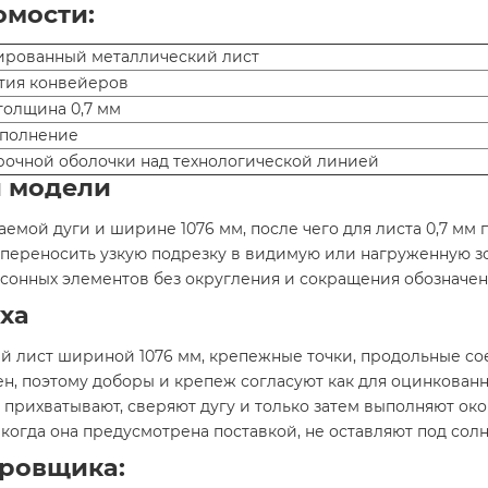
омости:
рованный металлический лист
тия конвейеров
толщина 0,7 мм
сполнение
очной оболочки над технологической линией
й модели
аемой дуги и ширине 1076 мм, после чего для листа 0,7 м
 переносить узкую подрезку в видимую или нагруженную з
сонных элементов без округления и сокращения обозначен
ха
й лист шириной 1076 мм, крепежные точки, продольные со
н, поэтому доборы и крепеж согласуют как для оцинкованн
прихватывают, сверяют дугу и только затем выполняют ок
 когда она предусмотрена поставкой, не оставляют под сол
ровщика: