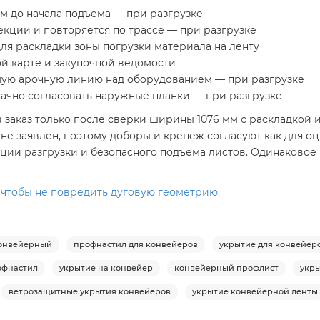
м до начала подъема — при разгрузке
екции и повторяется по трассе — при разгрузке
ля раскладки зоны погрузки материала на ленту
й карте и закупочной ведомости
ю арочную линию над оборудованием — при разгрузке
ачно согласовать наружные планки — при разгрузке
заказ только после сверки ширины 1076 мм с раскладкой и
не заявлен, поэтому доборы и крепеж согласуют как для 
ации разгрузки и безопасного подъема листов. Одинаково
, чтобы не повредить дуговую геометрию.
онвейерный
профнастил для конвейеров
укрытие для конвейер
офнастил
укрытие на конвейер
конвейерный профлист
укры
ветрозащитные укрытия конвейеров
укрытие конвейерной ленты