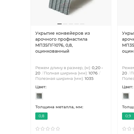
Укрытие конвейеров из
Укры
арочного профнастила
ароч
МП35ПГ-1076, 0,8,
МП35П
оцинкованный
оцин
Режем длину в размер, (м):
0,20 -
Режем
20
Полная ширина (мм):
1076
20
П
Полезная ширина (мм):
1035
Полез
Цвет:
Цвет:
Толщина металла, мм:
Толщи
0,8
0,9