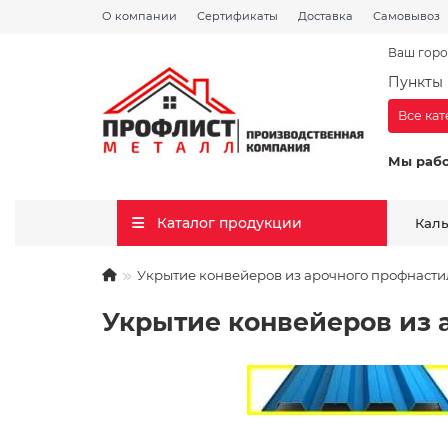
О компании
Сертификаты
Доставка
Самовывоз
Ваш горо
Пункты 
Все ка
Мы раб
Каталог продукции
Кал
Укрытие конвейеров из арочного профнасти
Укрытие конвейеров из 