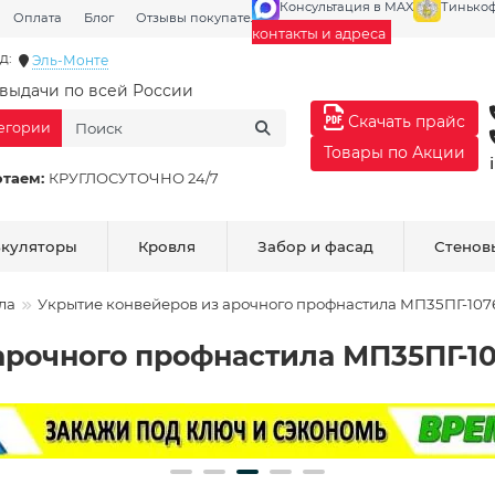
Консультация в MAX
Тинько
Оплата
Блог
Отзывы покупателей
Галерея
контакты и адреса
д:
Эль-Монте
выдачи по всей России
Скачать прайс
тегории
Товары по Акции
отаем:
КРУГЛОСУТОЧНО 24/7
ькуляторы
Кровля
Забор и фасад
Стенов
ла
Укрытие конвейеров из арочного профнастила МП35ПГ-1076
арочного профнастила МП35ПГ-10