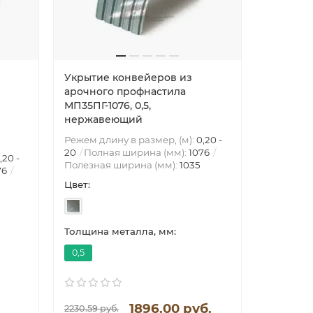
Укрытие конвейеров из
Укрытие
арочного профнастила
арочног
МП35ПГ-1076, 0,5,
МП35ПГ-1
нержавеющий
нержав
Режем длину в размер, (м):
0,20 -
20
Полная ширина (мм):
1076
,20 -
Режем дли
Полезная ширина (мм):
1035
76
20
Полн
Полезная
Цвет:
Цвет:
Толщина металла, мм:
Толщина 
0,5
0.6
1896.00 руб.
2230.59 руб.