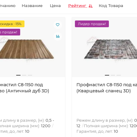
лчанию
Название
Цена
Рейтинг
Код Товара
скидка: -15%
Лидер продаж!
 продаж!
настил С8-1150 под
Профнастил С8-1150 под к
во (Античный дуб 3D)
(Кварцевый сланец 3D)
 длину в размер, (м):
0,5 -
Режем длину в размер, (м):
0
лная ширина (мм):
1200
12
Полная ширина (мм):
120
тия, до, лет:
10
Гарантия, до, лет:
10