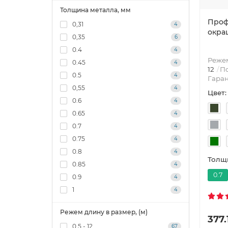
Толщина металла, мм
Профн
0,31
4
окра
0,35
6
0.4
4
Режем
0.45
4
12
По
0.5
4
Гаран
0,55
4
Цвет:
0.6
4
0.65
4
0.7
4
0.75
4
0.8
4
Толщи
0.85
4
0.7
0.9
4
1
4
Режем длину в размер, (м)
377.
0,5 - 12
67