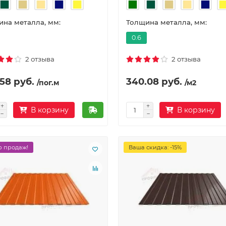
на металла, мм:
Толщина металла, мм:
0.6
2 отзыва
2 отзыва
58 руб.
340.08 руб.
/пог.м
/м2
В корзину
В корзину
 продаж!
Ваша скидка: -15%