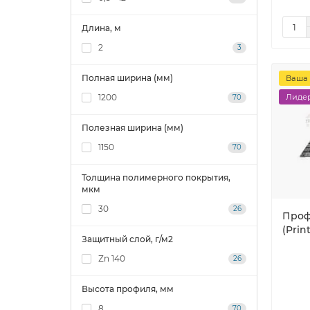
Длина, м
2
3
Полная ширина (мм)
Ваша 
1200
Лидер
70
Полезная ширина (мм)
1150
70
Толщина полимерного покрытия,
мкм
30
26
Проф
(Prin
Защитный слой, г/м2
Zn 140
26
Высота профиля, мм
8
70