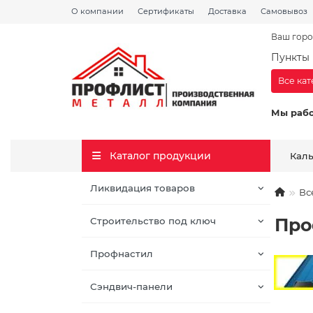
О компании
Сертификаты
Доставка
Самовывоз
Ваш горо
Пункты 
Все ка
Мы раб
Каталог продукции
Кал
Ликвидация товаров
Вс
Про
Строительство под ключ
Профнастил
Сэндвич-панели