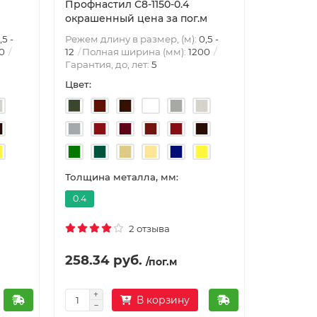
Профнастил С8-1150-0.4
окрашенный цена за пог.м
,5 -
Режем длину в размер, (м):
0,5 -
0
12
Полная ширина (мм):
1200
Гарантия, до, лет:
5
Цвет:
Толщина металла, мм:
0.4
2 отзыва
258.34 руб.
/пог.м
В корзину