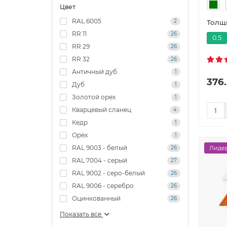
Цвет
RAL 6005
2
Толщи
RR 11
26
0.5
RR 29
26
RR 32
26
Античный дуб
1
376.
Дуб
1
Золотой орех
1
Кварцевый сланец
4
Кедр
1
Орех
1
RAL 9003 - белый
26
Лидер
RAL 7004 - серый
27
RAL 9002 - серо-белый
26
RAL 9006 - серебро
26
Oцинкованный
26
Показать все