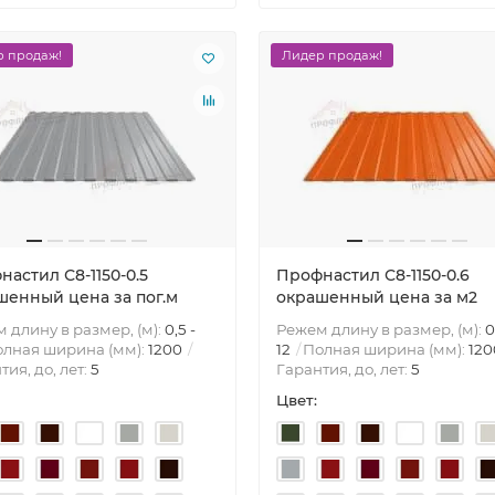
 продаж!
Лидер продаж!
астил С8-1150-0.5
Профнастил С8-1150-0.6
шенный цена за пог.м
окрашенный цена за м2
 длину в размер, (м):
0,5 -
Режем длину в размер, (м):
0
лная ширина (мм):
1200
12
Полная ширина (мм):
120
тия, до, лет:
5
Гарантия, до, лет:
5
Цвет: