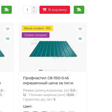
В корзину
Ваша скидка: -15%
Лидер продаж!
Профнастил С8-1150-0.45
м
окрашенный цена за пог.м
,5 -
Режем длину в размер, (м):
0,5 -
0
12
Полная ширина (мм):
1200
Гарантия, до, лет:
5
Цвет: