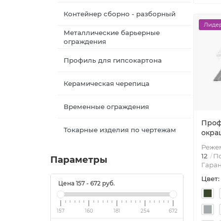
Контейнер сборно - разборный
Лидер
Металлические барьерные
ограждения
Профиль для гипсокартона
Керамическая черепица
Временные ограждения
Профн
Токарные изделия по чертежам
окра
Режем
12
По
Параметры
Гаран
Цвет:
Цена
157
-
672
руб.
157
160
181
254
672