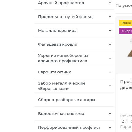
Арочный профнастил
По умо
Продольно гнутый фальц
Ваша 
Металлочерепица
Лидер
Фальцевая кровля
Укрытие конвейеров из
арочного профнастила
Евроштакетник
Проф
Забор металлический
дере
«Еврожалюзи»
Сборно-разборные ангары
Водосточная система
Режем
12
По
Гаран
Перфорированный профлист