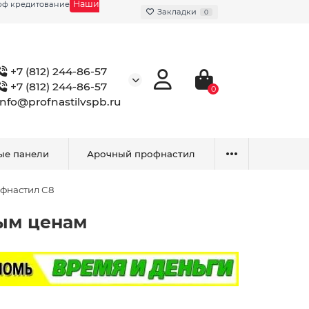
Наши
фф кредитование
Закладки
0
+7 (812) 244-86-57
+7 (812) 244-86-57
0
info@profnastilvspb.ru
ые панели
Арочный профнастил
фнастил С8
вым ценам