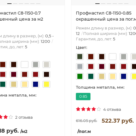
астил С8-1150-0.7
Профнастил С8-1150-0.85
шенный цена за м2
окрашенный цена за пог.
Режем длину в размер, (м):
0
12
Полная ширина (мм):
120
 длину в размер, (м):
0,5 -
Гарантия, до, лет:
5
лная ширина (мм):
1200
тия, до, лет:
5
Цвет:
Толщина металла, мм:
на металла, мм:
0.85
4 отзыва
2 отзыва
522.37 руб.
616.05 руб.
18 руб.
/м2
/пог.м