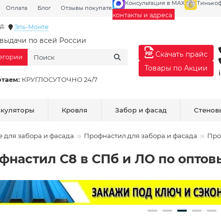
Консультация в MAX
Тинько
Оплата
Блог
Отзывы покупателей
Галерея
контакты и адреса
д:
Эль-Монте
выдачи по всей России
Скачать прайс
тегории
Товары по Акции
отаем:
КРУГЛОСУТОЧНО 24/7
ькуляторы
Кровля
Забор и фасад
Стенов
е для забора и фасада
Профнастил для забора и фасада
Про
фнастил С8 в СПб и ЛО по опто