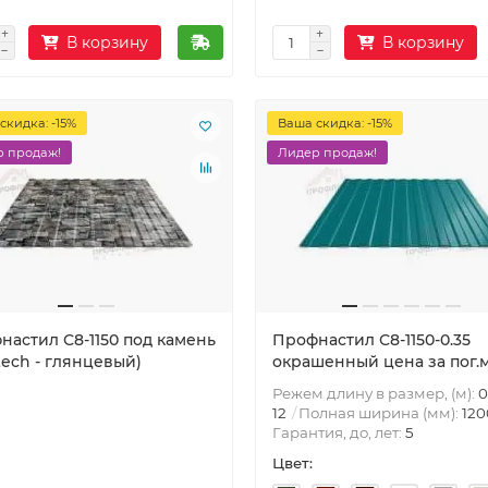
В корзину
В корзину
скидка: -15%
Ваша скидка: -15%
 продаж!
Лидер продаж!
настил С8-1150 под камень
Профнастил С8-1150-0.35
tech - глянцевый)
окрашенный цена за пог.
Режем длину в размер, (м):
0
12
Полная ширина (мм):
120
Гарантия, до, лет:
5
Цвет: