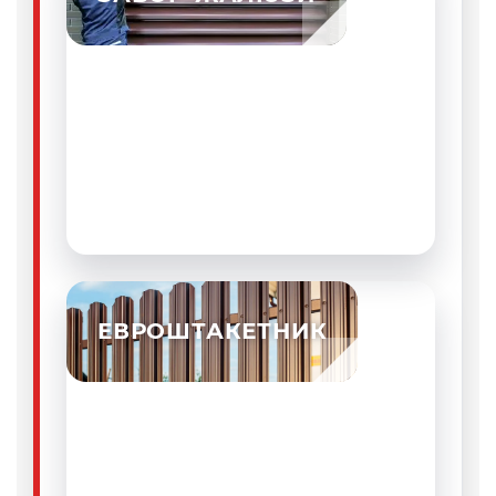
МЕТАЛЛИЧЕСКИЙ ЗАБОР-
ЖАЛЮЗИ
Система из горизонтально расположенных
ламелей. Она закрывает участок от
прямого взгляда, но не перекрывает
естественное движение воздуха между
соседними территориями.
ЕВРОШТАКЕТНИК
МЕТАЛЛИЧЕСКИЙ
ЕВРОШТАКЕТНИК
Отдельные профилированные планки для
одно- и двухрядного заполнения. Такой
вариант сохраняет свет на участке и
позволяет регулировать степень
открытости ограждения.