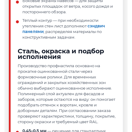
Боковые экраны навесов
— для защиты
открытых площадок от ветра, косого дождя и
постороннего обзора.
Тёплый контур
— при необходимости
утепления стен лист дополняют
сэндвич
панелями
, распределяя материалы по
конструктивным задачам.
Сталь, окраска и подбор
исполнения
Производство профнастила основано на
прокатке оцинкованной стали через
формовочные ролики. Для временных
ограждений и закрытых хозяйственных зон
обычно выбирают оцинкованное исполнение.
Полимерный слой актуален для фасадов и
заборов, которые остаются на виду: он помогает
подобрать оттенок к воротам, кровле и
доборным деталям. При согласовании заказа
проверяют характеристики, толщину, покрытие,
сторону окраски и требуемый цвет RAL.
0,45–0,5 мм
— решение для стандартных