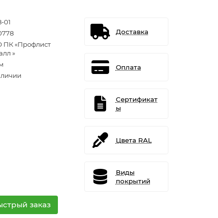
8-01
Доставка
0778
 ПК «Профлист
алл »
/м
Оплата
аличии
Сертификат
ы
Цвета RAL
Виды
покрытий
ыстрый заказ