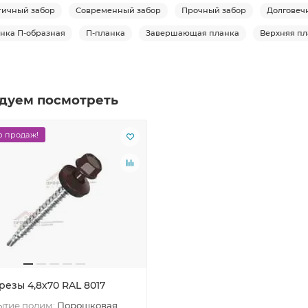
тичный забор
Современный забор
Прочный забор
Долговеч
нка П-образная
П-планка
Завершающая планка
Верхняя пл
дуем посмотреть
 продаж!
резы 4,8х70 RAL 8017
ытие полим:
Порошковая