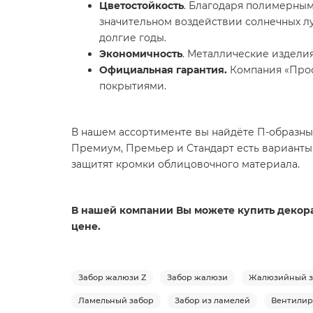
Цветостойкость
. Благодаря полимерным
значительном воздействии солнечных л
долгие годы.
Экономичность
. Металлические издели
Официальная гарантия.
Компания «Проф
покрытиями.
В нашем ассортименте вы найдёте П-образные
Премиум, Премьер и Стандарт есть варианты
защитят кромки облицовочного материала.
В нашей компании Вы можете купить декорат
цене.
Забор жалюзи Z
Забор жалюзи
Жалюзийный з
Ламельный забор
Забор из ламелей
Вентилир