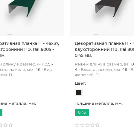
ативная планка П - 46х37,
Декоративная планка П - 4
торонний ПЭ, Ral 6005 -
двухсторонний ПЭ, Ral 801
мм.
0,45 мм.
 длину в размер, (м):
0,5 -
Режем длину в размер, (м):
0
сота ламели, мм:
46
Вид
4
Высота ламели, мм:
46
В
зей:
П
жалюзей:
П
Цвет:
на металла, мм:
Толщина металла, мм:
0.45