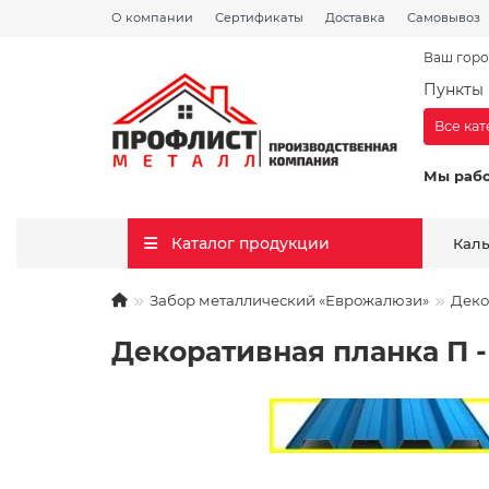
О компании
Сертификаты
Доставка
Самовывоз
Ваш горо
Пункты 
Все ка
Мы раб
Каталог продукции
Кал
Забор металлический «Еврожалюзи»
Деко
Декоративная планка П - 