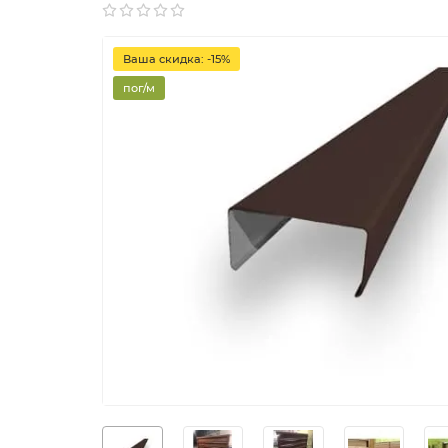
Ваша скидка: -15%
пог/м