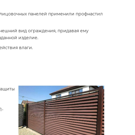
облицовочных панелей применили профнастил
нешний вид ограждения, придавая ему
зданной изделие.
ействия влаги.
 защиты
П-