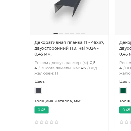
Декоративная планка П - 46х37,
Декор
двухсторонний ПЭ, Ral 7024 -
двухс
0,45 мм.
0,45 
Режем длину в размер, (м):
0,5 -
Режем
4
Высота ламели, мм:
46
Вид
4
Вы
жалюзей:
П
жалю
Цвет:
Цвет:
Толщина металла, мм:
Толщи
0.45
0.45