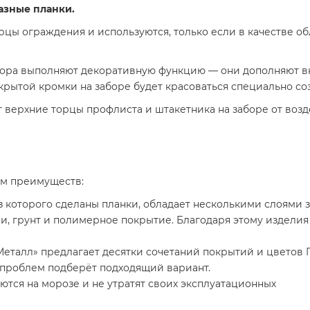
азные планки.
рцы ограждения и используются, только если в качестве 
бора выполняют декоративную функцию — они дополняют в
крытой кромки на заборе будет красоваться специально со
верхние торцы профлиста и штакетника на заборе от возд
ом преимуществ:
з которого сделаны планки, обладает несколькими слоями
ии, грунт и полимерное покрытие. Благодаря этому изделия
еталл» предлагает десятки сочетаний покрытий и цветов 
з проблем подберёт подходящий вариант.
аются на морозе и не утратят своих эксплуатационных