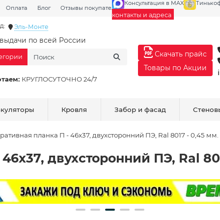
Консультация в MAX
Тинько
Оплата
Блог
Отзывы покупателей
Галерея
контакты и адреса
д:
Эль-Монте
выдачи по всей России
Скачать прайс
тегории
Товары по Акции
отаем:
КРУГЛОСУТОЧНО 24/7
ькуляторы
Кровля
Забор и фасад
Стенов
ративная планка П - 46х37, двухсторонний ПЭ, Ral 8017 - 0,45 мм.
46х37, двухсторонний ПЭ, Ral 801