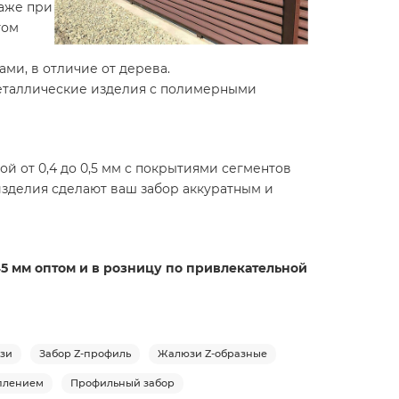
даже при
том
ми, в отличие от дерева.
еталлические изделия с полимерными
й от 0,4 до 0,5 мм с покрытиями сегментов
изделия сделают ваш забор аккуратным и
45 мм оптом и в розницу по привлекательной
юзи
Забор Z-профиль
Жалюзи Z-образные
еплением
Профильный забор