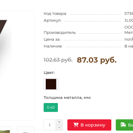
Код товара:
573
Артикул:
JL0
ООО
Производитель:
Мет
Цена за:
пог
Наличие:
В н
87.03 руб.
102.63 руб.
Цвет:
Толщина металла, мм:
0.45
Б
В корзину