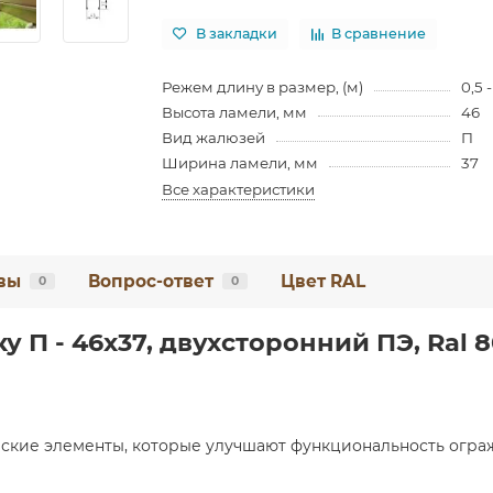
В закладки
В сравнение
Режем длину в размер, (м)
0,5 -
Высота ламели, мм
46
Вид жалюзей
П
Ширина ламели, мм
37
Все характеристики
вы
Вопрос-ответ
Цвет RAL
0
0
П - 46х37, двухсторонний ПЭ, Ral 80
ские элементы, которые улучшают функциональность ограж