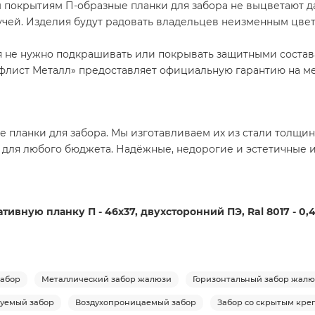
 покрытиям П-образные планки для забора не выцветают 
учей. Изделия будут радовать владельцев неизменным цве
я не нужно подкрашивать или покрывать защитными состава
лист Металл» предоставляет официальную гарантию на м
 планки для забора. Мы изготавливаем их из стали толщино
 для любого бюджета. Надёжные, недорогие и эстетичные 
ивную планку П - 46х37, двухсторонний ПЭ, Ral 8017 - 0,
абор
Металлический забор жалюзи
Горизонтальный забор жал
уемый забор
Воздухопроницаемый забор
Забор со скрытым кр