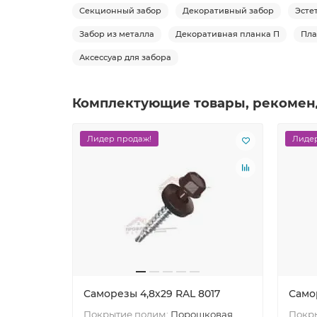
Секционный забор
Декоративный забор
Эсте
Забор из металла
Декоративная планка П
Пла
Аксессуар для забора
Комплектующие товары, рекомен
Лидер продаж!
Лидер
Саморезы 4,8х29 RAL 8017
Само
Покрытие полим:
Порошковая
Покр