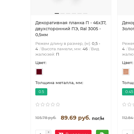
Декоративная планка П - 46х37,
Декор
двухсторонний ПЭ, Ral 3005 -
Золо
0,5мм
Режем длину в размер, (м):
0,5 -
Режем
4
Высота ламели, мм:
46
Вид
4
Вы
жалюзей:
П
жалю
Цвет:
Цвет:
Толщина металла, мм:
Толщи
0.5
0.45
89.69 руб.
105.78 руб.
112.84
пог/м