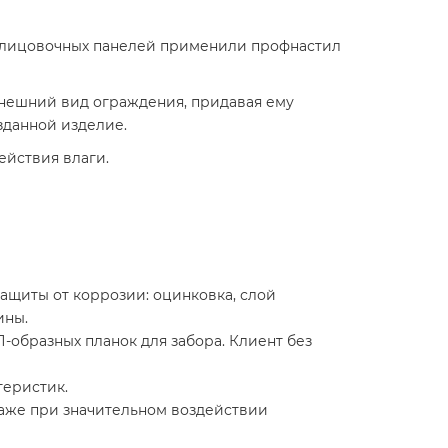
облицовочных панелей применили профнастил
нешний вид ограждения, придавая ему
зданной изделие.
ействия влаги.
защиты от коррозии: оцинковка, слой
ины.
-образных планок для забора. Клиент без
теристик.
даже при значительном воздействии