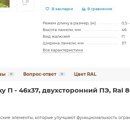
В закладки
В сравнение
Режем длину в размер, (м)
0,5 -
Высота ламели, мм
46
Вид жалюзей
П
Ширина ламели, мм
37
Все характеристики
вы
Вопрос-ответ
Цвет RAL
0
0
 П - 46х37, двухсторонний ПЭ, Ral 8
ские элементы, которые улучшают функциональность ограж