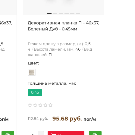
6х37,
Декоративная планка П - 46х37,
Декорати
Беленый Дуб - 0,45мм
Сосна - 
,5 -
Режем длину в размер, (м):
0,5 -
Режем дли
ид
4
Высота ламели, мм:
46
Вид
4
Высота
жалюзей:
П
жалюзей
Цвет:
Цвет:
Толщина металла, мм:
Толщина 
0.45
0.45
95.68 руб.
98.87 
112.84 руб.
ог/м
пог/м