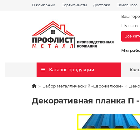
О компании
Сертификаты
Доставка
Самовывоз
Ваш горо
Пункты 
Все ка
Мы раб
Каталог продукции
Кал
Забор металлический «Еврожалюзи»
Деко
Декоративная планка П - 