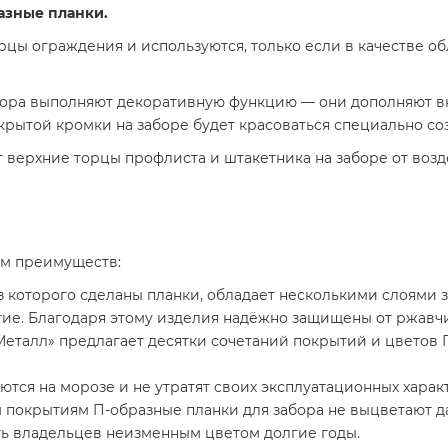
азные планки.
рцы ограждения и используются, только если в качестве 
бора выполняют декоративную функцию — они дополняют в
крытой кромки на заборе будет красоваться специально со
верхние торцы профлиста и штакетника на заборе от возд
ом преимуществ:
з которого сделаны планки, обладает несколькими слоями 
тие. Благодаря этому изделия надёжно защищены от ржавч
талл» предлагает десятки сочетаний покрытий и цветов П
аются на морозе и не утратят своих эксплуатационных харак
 покрытиям П-образные планки для забора не выцветают 
ть владельцев неизменным цветом долгие годы.