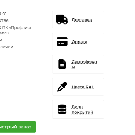
6-01
Доставка
0786
 ПК «Профлист
алл »
/м
Оплата
аличии
Сертификат
ы
Цвета RAL
Виды
покрытий
ыстрый заказ