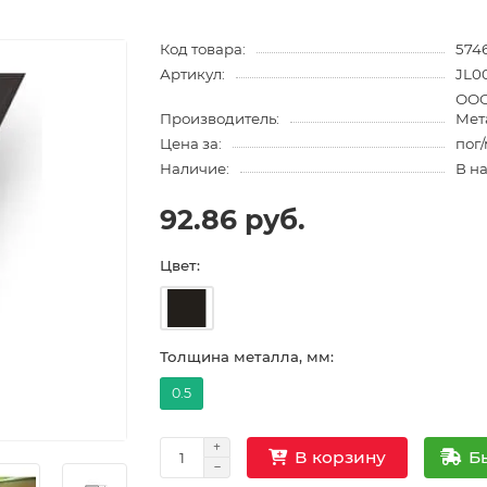
Код товара:
574
Артикул:
JL0
ООО
Производитель:
Мет
Цена за:
пог
Наличие:
В н
92.86 руб.
Цвет:
Толщина металла, мм:
0.5
Б
В корзину