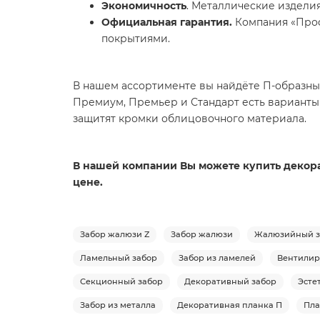
Экономичность
. Металлические издели
Официальная гарантия.
Компания «Проф
покрытиями.
В нашем ассортименте вы найдёте П-образные
Премиум, Премьер и Стандарт есть варианты
защитят кромки облицовочного материала.
В нашей компании Вы можете купить декорат
цене.
Забор жалюзи Z
Забор жалюзи
Жалюзийный з
Ламельный забор
Забор из ламелей
Вентилир
Секционный забор
Декоративный забор
Эсте
Забор из металла
Декоративная планка П
Пла