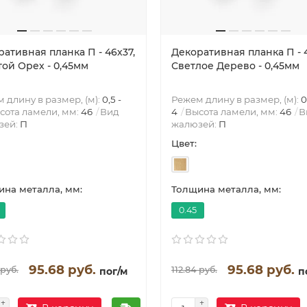
ативная планка П - 46х37,
Декоративная планка П - 4
той Орех - 0,45мм
Светлое Дерево - 0,45мм
 длину в размер, (м):
0,5 -
Режем длину в размер, (м):
0
сота ламели, мм:
46
Вид
4
Высота ламели, мм:
46
В
зей:
П
жалюзей:
П
Цвет:
на металла, мм:
Толщина металла, мм:
0.45
95.68 руб.
95.68 руб.
 руб.
112.84 руб.
пог/м
п