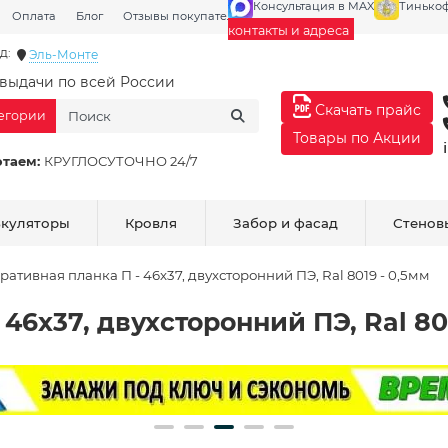
Консультация в MAX
Тинько
Оплата
Блог
Отзывы покупателей
Галерея
контакты и адреса
д:
Эль-Монте
выдачи по всей России
Скачать прайс
тегории
Товары по Акции
отаем:
КРУГЛОСУТОЧНО 24/7
ькуляторы
Кровля
Забор и фасад
Стенов
ративная планка П - 46х37, двухсторонний ПЭ, Ral 8019 - 0,5мм
46х37, двухсторонний ПЭ, Ral 80