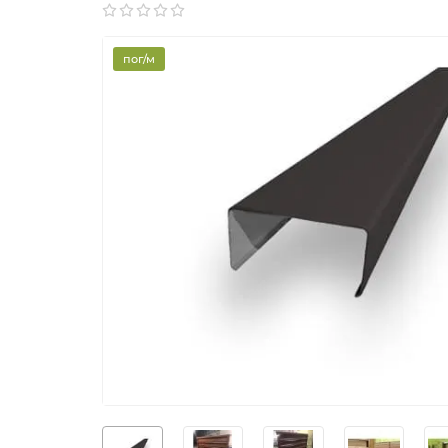
пог/м