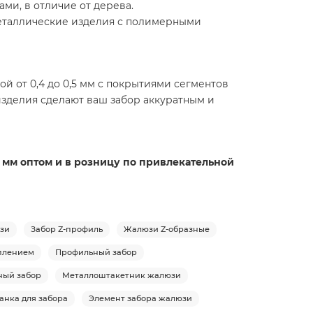
ми, в отличие от дерева.
еталлические изделия с полимерными
й от 0,4 до 0,5 мм с покрытиями сегментов
изделия сделают ваш забор аккуратным и
5 мм оптом и в розницу по привлекательной
юзи
Забор Z-профиль
Жалюзи Z-образные
еплением
Профильный забор
ный забор
Металлоштакетник жалюзи
анка для забора
Элемент забора жалюзи