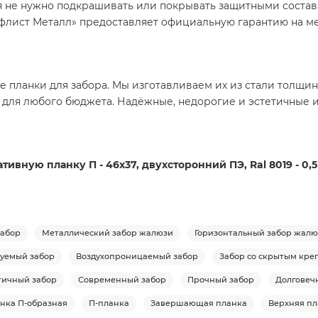
я не нужно подкрашивать или покрывать защитными состава
лист Металл» предоставляет официальную гарантию на м
 планки для забора. Мы изготавливаем их из стали толщино
 для любого бюджета. Надёжные, недорогие и эстетичные 
ивную планку П - 46х37, двухсторонний ПЭ, Ral 8019 - 0,
абор
Металлический забор жалюзи
Горизонтальный забор жал
уемый забор
Воздухопроницаемый забор
Забор со скрытым кр
тичный забор
Современный забор
Прочный забор
Долговеч
нка П-образная
П-планка
Завершающая планка
Верхняя пл