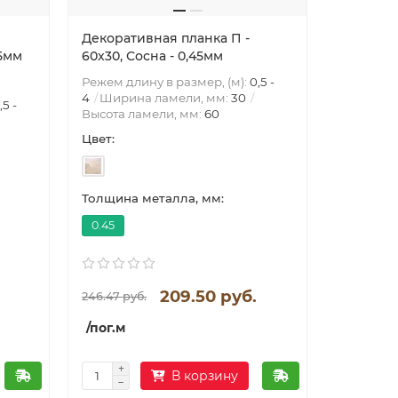
Декоративная планка П -
Декорати
45мм
60х30, Сосна - 0,45мм
60х30, З
Режем длину в размер, (м):
0,5 -
Режем дли
4
Ширина ламели, мм:
30
4
Ширин
,5 -
Высота ламели, мм:
60
Высота л
Цвет:
Цвет:
Толщина металла, мм:
Толщина 
0.45
0.45
209.50 руб.
246.47 руб.
246.47 ру
/пог.м
/пог.м
В корзину