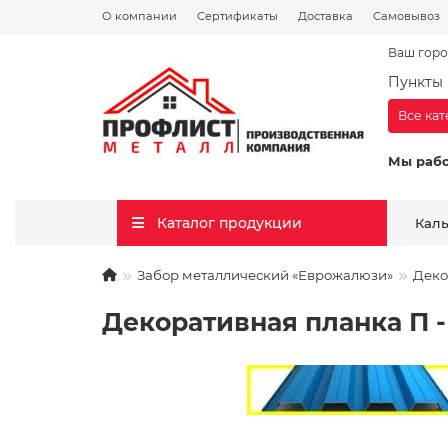
О компании
Сертификаты
Доставка
Самовывоз
Ваш горо
Пункты 
Все ка
Мы раб
Каталог продукции
Кал
Забор металлический «Еврожалюзи»
Деко
Декоративная планка П - 