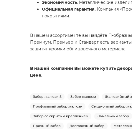
Экономичность
. Металлические издели
Официальная гарантия.
Компания «Проф
покрытиями.
В нашем ассортименте вы найдёте П-образные
Премиум, Премьер и Стандарт есть варианты
защитят кромки облицовочного материала.
В нашей компании Вы можете купить декорат
цене.
Забор жалюзи S
Забор жалюзи
Жалюзийный з
Профильный забор жалюзи
Секционный забор жа
Забор со скрытым креплением
Ламельный забор
Прочный забор
Долговечный забор
Металлош