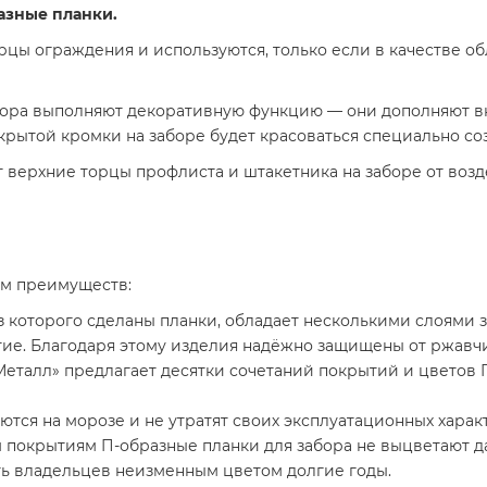
азные планки.
рцы ограждения и используются, только если в качестве 
бора выполняют декоративную функцию — они дополняют в
крытой кромки на заборе будет красоваться специально со
верхние торцы профлиста и штакетника на заборе от возд
ом преимуществ:
з которого сделаны планки, обладает несколькими слоями 
тие. Благодаря этому изделия надёжно защищены от ржавч
талл» предлагает десятки сочетаний покрытий и цветов П
аются на морозе и не утратят своих эксплуатационных харак
 покрытиям П-образные планки для забора не выцветают 
ть владельцев неизменным цветом долгие годы.