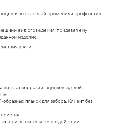
облицовочных панелей применили профнастил
нешний вид ограждения, придавая ему
зданной изделие.
ействия влаги.
защиты от коррозии: оцинковка, слой
ины.
-образных планок для забора. Клиент без
теристик.
даже при значительном воздействии