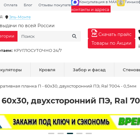
Консультация в MAX
Тинько
Оплата
Блог
Отзывы покупателей
Галерея
контакты и адреса
д:
Эль-Монте
выдачи по всей России
Скачать прайс
тегории
Товары по Акции
отаем:
КРУГЛОСУТОЧНО 24/7
ькуляторы
Кровля
Забор и фасад
Стенов
ративная планка П - 60х30, двухсторонний ПЭ, Ral 7004 - 0,5мм
60х30, двухсторонний ПЭ, Ral 70