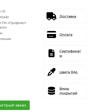
3-01
Доставка
00461
 ПК «Профлист
алл»
.м
Оплата
аличии
Сертификат
ы
Цвета RAL
Виды
покрытий
ыстрый заказ