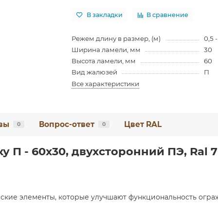
В закладки
В сравнение
Режем длину в размер, (м)
0,5 -
Ширина ламели, мм
30
Высота ламели, мм
60
Вид жалюзей
П
Все характеристики
вы
Вопрос-ответ
Цвет RAL
0
0
 П - 60х30, двухсторонний ПЭ, Ral 7
ские элементы, которые улучшают функциональность ограж