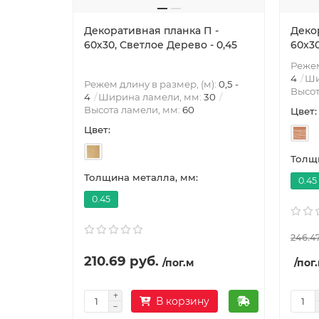
Декоративная планка П -
Деко
60х30, Светлое Дерево - 0,45
60х30
Режем
4
Ши
Режем длину в размер, (м):
0,5 -
Высот
4
Ширина ламели, мм:
30
Высота ламели, мм:
60
Цвет:
Цвет:
Толщи
Толщина металла, мм:
0.45
0.45
246.47
210.69 руб.
/пог.м
/пог
В корзину