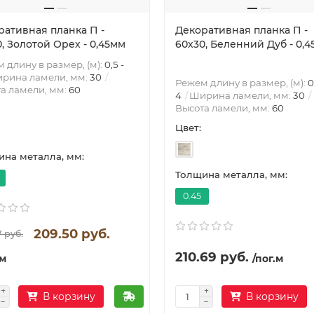
ративная планка П -
Декоративная планка П -
, Золотой Орех - 0,45мм
60х30, Беленний Дуб - 0,
 длину в размер, (м):
0,5 -
рина ламели, мм:
30
Режем длину в размер, (м):
0
а ламели, мм:
60
4
Ширина ламели, мм:
30
Высота ламели, мм:
60
Цвет:
на металла, мм:
Толщина металла, мм:
0.45
209.50 руб.
 руб.
210.69 руб.
.м
/пог.м
В корзину
В корзину