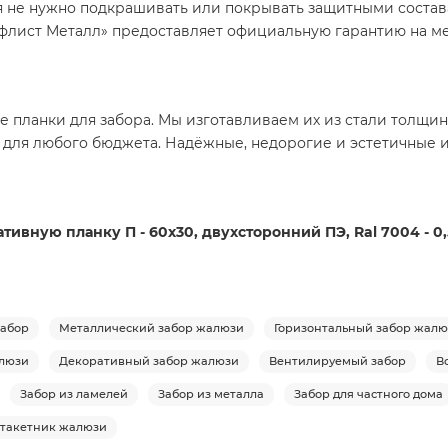
я не нужно подкрашивать или покрывать защитными состава
лист Металл» предоставляет официальную гарантию на м
 планки для забора. Мы изготавливаем их из стали толщино
 для любого бюджета. Надёжные, недорогие и эстетичные 
ивную планку П - 60х30, двухсторонний ПЭ, Ral 7004 - 0
абор
Металлический забор жалюзи
Горизонтальный забор жал
люзи
Декоративный забор жалюзи
Вентилируемый забор
В
Забор из ламелей
Забор из металла
Забор для частного дома
такетник жалюзи