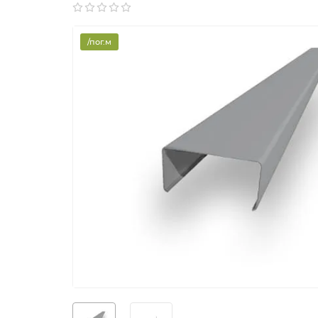
/пог.м