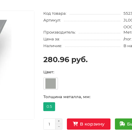
Код товара:
552
Артикул:
JL0
ООО
Производитель:
Мет
Цена за:
/пог
Наличие:
В н
280.96 руб.
Цвет:
Толщина металла, мм:
0.5
Б
В корзину