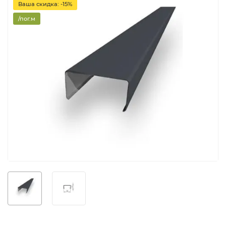
Ваша скидка: -15%
/пог.м