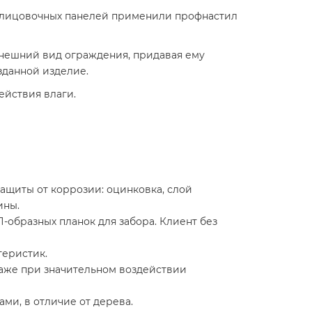
облицовочных панелей применили профнастил
нешний вид ограждения, придавая ему
зданной изделие.
ействия влаги.
защиты от коррозии: оцинковка, слой
ины.
-образных планок для забора. Клиент без
теристик.
даже при значительном воздействии
ми, в отличие от дерева.