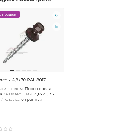
 продаж!
резы 4,8х70 RAL 8017
ытие полим:
Порошковая
а
Размеры, мм:
4,8х29, 35,
Головка:
6-гранная