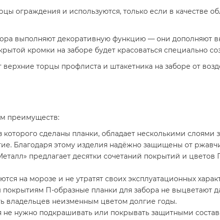
рцы ограждения и используются, только если в качестве 
бора выполняют декоративную функцию — они дополняют в
крытой кромки на заборе будет красоваться специально со
верхние торцы профлиста и штакетника на заборе от возд
ом преимуществ:
з которого сделаны планки, обладает несколькими слоями 
тие. Благодаря этому изделия надёжно защищены от ржавч
талл» предлагает десятки сочетаний покрытий и цветов П
аются на морозе и не утратят своих эксплуатационных харак
 покрытиям П-образные планки для забора не выцветают 
ть владельцев неизменным цветом долгие годы.
я не нужно подкрашивать или покрывать защитными состава