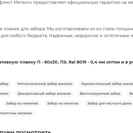
лист Металл» предоставляет официальную гарантию на м
 планки для забора. Мы изготавливаем их из стали толщино
 для любого бюджета. Надёжные, недорогие и эстетичные 
вную планку П - 60х30, ПЭ, Ral 8019 - 0,4 мм оптом и в
абор
Металлический забор жалюзи
Горизонтальный забор жал
люзи
Декоративный забор жалюзи
Вентилируемый забор
В
Забор из ламелей
Забор из металла
Забор для частного дома
такетник жалюзи
дуем посмотреть