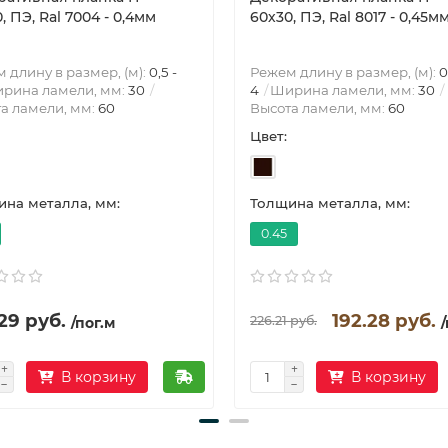
, ПЭ, Ral 7004 - 0,4мм
60х30, ПЭ, Ral 8017 - 0,45м
 длину в размер, (м):
0,5 -
Режем длину в размер, (м):
0
рина ламели, мм:
30
4
Ширина ламели, мм:
30
а ламели, мм:
60
Высота ламели, мм:
60
Цвет:
на металла, мм:
Толщина металла, мм:
0.45
29 руб.
192.28 руб.
226.21 руб.
/пог.м
В корзину
В корзину