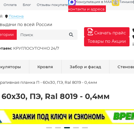
Консультация в MAX
Тинько
Оплата
Блог
Отзывы покупателей
Галерея
контакты и адреса
д:
Помона
выдачи по всей России
Скачать прайс
тегории
Товары по Акции
отаем:
КРУГЛОСУТОЧНО 24/7
ькуляторы
Кровля
Забор и фасад
Стенов
ративная планка П - 60х30, ПЭ, Ral 8019 - 0,4мм
60х30, ПЭ, Ral 8019 - 0,4мм