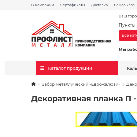
О компании
Сертификаты
Доставка
Самовывоз
Ваш горо
Пункты 
Все ка
Мы раб
Каталог продукции
Кал
Забор металлический «Еврожалюзи»
Деко
Декоративная планка П - 