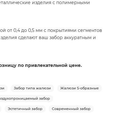
еталлические изделия с полимерными
й от 0,4 до 0,5 мм с покрытиями сегментов
изделия сделают ваш забор аккуратным и
 розницу по привлекательной цене.
юзи
Забор типа жалюзи
Жалюзи S-образные
оздухопроницаемый забор
Эстетичный забор
Современный забор