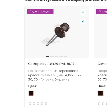
Лидер продаж!
Лидер
Саморезы 4,8х29 RAL 8017
Само
Покрытие полим:
Порошковая
Покр
краска
Размеры, мм:
4,8х29, 35,
краск
50, 70
Головка:
6-гранная
50, 70
Цвет:
Цвет: