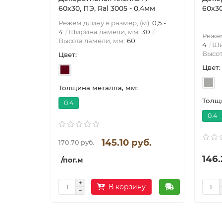
60х30, ПЭ, Ral 3005 - 0,4мм
60х30
Режем длину в размер, (м):
0,5 -
4
Ширина ламели, мм:
30
Режем
Высота ламели, мм:
60
4
Ши
Высот
Цвет:
Цвет:
Толщина металла, мм:
Толщи
0.4
0.4
145.10 руб.
170.70 руб.
146.
/пог.м
В корзину