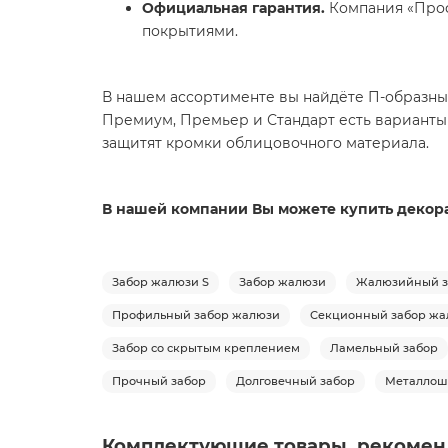
Официальная гарантия.
Компания «Проф
покрытиями.
В нашем ассортименте вы найдёте П-образные
Премиум, Премьер и Стандарт есть варианты
защитят кромки облицовочного материала.
В нашей компании Вы можете купить декорати
Забор жалюзи S
Забор жалюзи
Жалюзийный з
Профильный забор жалюзи
Секционный забор жа
Забор со скрытым креплением
Ламельный забор
Прочный забор
Долговечный забор
Металлош
Комплектующие товары, рекомен