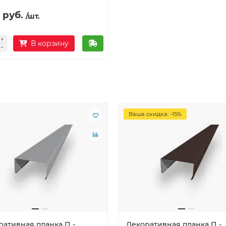
 руб.
/шт.
В корзину
Ваша скидка: -15%
ративная планка П -
Декоративная планка П -