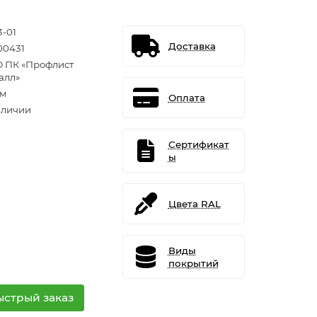
3-01
Доставка
00431
 ПК «Профлист
алл»
.м
Оплата
аличии
Сертификат
ы
Цвета RAL
Виды
покрытий
ыстрый заказ