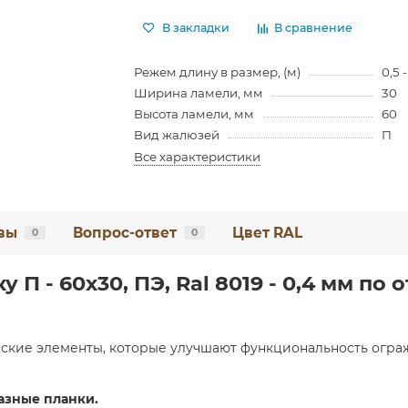
В закладки
В сравнение
Режем длину в размер, (м)
0,5 -
Ширина ламели, мм
30
Высота ламели, мм
60
Вид жалюзей
П
Все характеристики
вы
Вопрос-ответ
Цвет RAL
0
0
П - 60х30, ПЭ, Ral 8019 - 0,4 мм по 
ские элементы, которые улучшают функциональность ограж
азные планки.