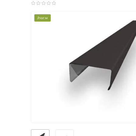
/пог.м