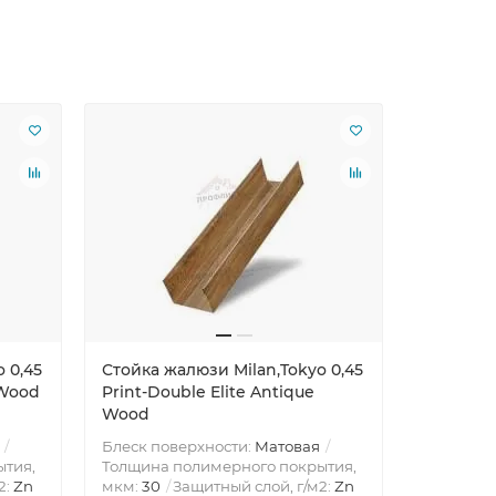
Ваша скид
 0,45
Стойка жалюзи Milan,Tokyo 0,45
Стойка ж
 Wood
Print-Double Elite Antique
Print-Do
Wood
Блеск поверхности:
Матовая
Блеск по
ытия,
Толщина полимерного покрытия,
Толщина 
2:
Zn
мкм:
30
Защитный слой, г/м2:
Zn
мкм:
30