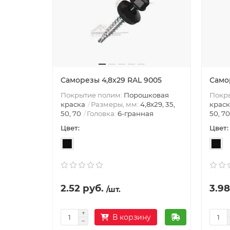
Саморезы 4,8х29 RAL 9005
Само
Покрытие полим:
Порошковая
Покр
краска
Размеры, мм:
4,8х29, 35,
краск
50, 70
Головка:
6-гранная
50, 70
Цвет:
Цвет:
2.52 руб.
3.98
/шт.
В корзину