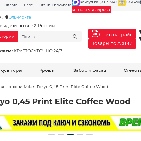
Консультация в MAX
Тинько
Оплата
Блог
Отзывы покупателей
Галерея
контакты и адреса
д:
Эль-Монте
выдачи по всей России
Скачать прайс
тегории
Товары по Акции
отаем:
КРУГЛОСУТОЧНО 24/7
ькуляторы
Кровля
Забор и фасад
Стенов
ка жалюзи Milan,Tokyo 0,45 Print Elite Coffee Wood
o 0,45 Print Elite Coffee Wood