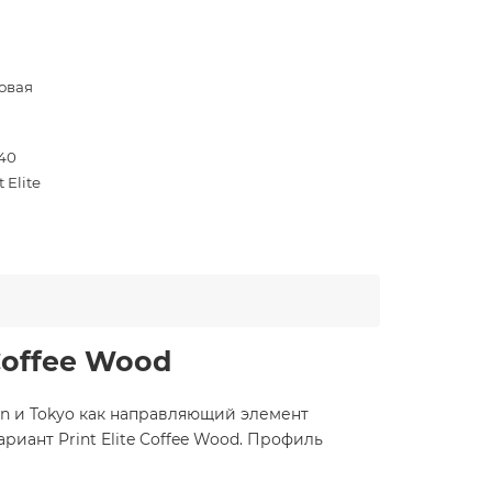
овая
140
t Elite
 Coffee Wood
lan и Tokyo как направляющий элемент
риант Print Elite Coffee Wood. Профиль