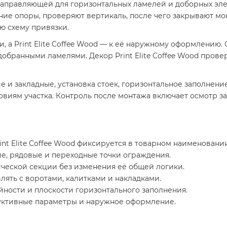
направляющей для горизонтальных ламелей и доборных эл
ие опоры, проверяют вертикаль, после чего закрывают монт
ю схему привязки.
и, а Print Elite Coffee Wood — к её наружному оформлению
добранными ламелями. Декор Print Elite Coffee Wood пров
е и закладные, установка стоек, горизонтальное заполне
виям участка. Контроль после монтажа включает осмотр з
nt Elite Coffee Wood фиксируется в товарном наименовании
е, рядовые и переходные точки ограждения.
ической секции без изменения её общей логики.
ять с воротами, калитками и накладками.
йности и плоскости горизонтального заполнения.
уктивные параметры и наружное оформление.