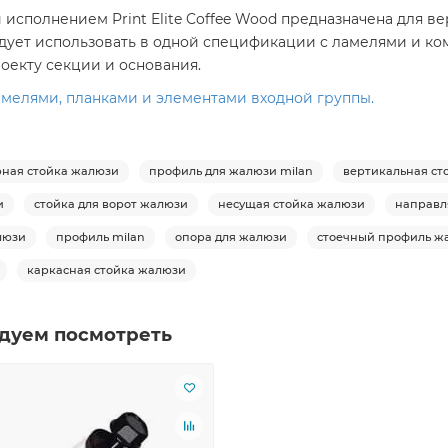
 и исполнением Print Elite Coffee Wood предназначена для
 следует использовать в одной спецификации с ламелями и
оекту секции и основания.
амелями, планками и элементами входной группы.
ная стойка жалюзи
профиль для жалюзи milan
вертикальная ст
и
стойка для ворот жалюзи
несущая стойка жалюзи
направл
люзи
профиль milan
опора для жалюзи
стоечный профиль ж
каркасная стойка жалюзи
дуем посмотреть