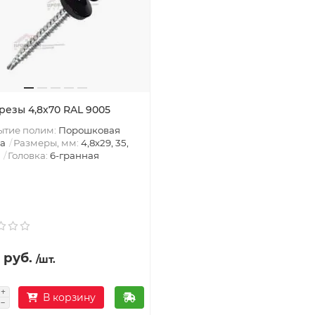
резы 4,8х70 RAL 9005
ытие полим:
Порошковая
а
Размеры, мм:
4,8х29, 35,
Головка:
6-гранная
 руб.
/шт.
В корзину