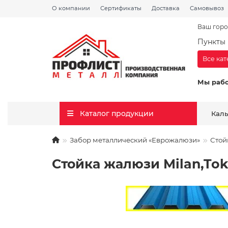
О компании
Сертификаты
Доставка
Самовывоз
Ваш горо
Пункты 
Все ка
Мы раб
Каталог продукции
Кал
Забор металлический «Еврожалюзи»
Стой
Стойка жалюзи Milan,Toky