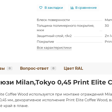
В закладки
В сравнение
Блеск поверхности
Мат
Толщина полимерного покрытия,
30
мкм
Защитный слой, г/м2
Zn 
Покрытие
Prin
Все характеристики
вы
Вопрос-ответ
Цвет RAL
0
0
зи Milan,Tokyo 0,45 Print Elite
 Elite Coffee Wood используется при монтаже ограждений Mi
45 мм, декоративное исполнение Print Elite Coffee Wood, ва
 край в плане.