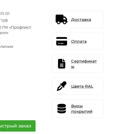
11-01
Доставка
T128
 ПК «Профлист
алл»
Оплата
аличии
Сертификат
ы
Цвета RAL
Виды
покрытий
ыстрый заказ