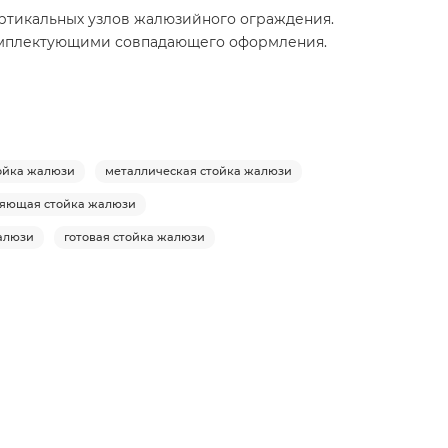
 вертикальных узлов жалюзийного ограждения.
 комплектующими совпадающего оформления.
ойка жалюзи
металлическая стойка жалюзи
яющая стойка жалюзи
алюзи
готовая стойка жалюзи