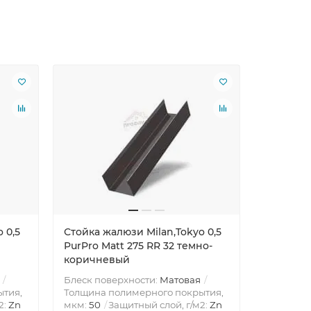
 0,5
Стойка жалюзи Milan,Tokyo 0,5
Стойка ж
PurPro Matt 275 RR 32 темно-
PurPro M
коричневый
мокрый 
Блеск поверхности:
Матовая
Блеск по
ытия,
Толщина полимерного покрытия,
Толщина 
2:
Zn
мкм:
50
Защитный слой, г/м2:
Zn
мкм:
50