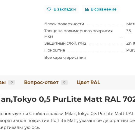
В закладки
В сравнение
Блеск поверхности
Мат
Толщина полимерного покрытия,
35
мкм
Защитный слой, г/м2
Zn 1
Покрытие
PurL
Все характеристики
вы
Вопрос-ответ
Цвет RAL
0
0
an,Tokyo 0,5 PurLite Мatt RAL 7
используется Стойка жалюзи Milan,Tokyo 0,5 PurLite Мatt R
коративное покрытие PurLite Мatt; указанное декоративное
вертикальную ось.