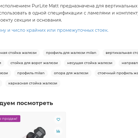
и исполнением PurLite Мatt предназначена для вертикальн
 использовать в одной спецификации с ламелями и компл
оекту секции и основания.
ину и число крайних или промежуточных стоек.
ная стойка жалюзи
профиль для жалюзи milan
вертикальная ст
и
стойка для ворот жалюзи
несущая стойка жалюзи
направл
люзи
профиль milan
опора для жалюзи
стоечный профиль ж
каркасная стойка жалюзи
дуем посмотреть
 продаж!