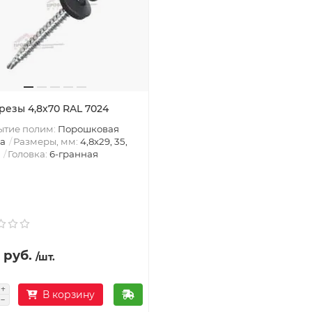
резы 4,8х70 RAL 7024
ытие полим:
Порошковая
а
Размеры, мм:
4,8х29, 35,
Головка:
6-гранная
 руб.
/шт.
В корзину