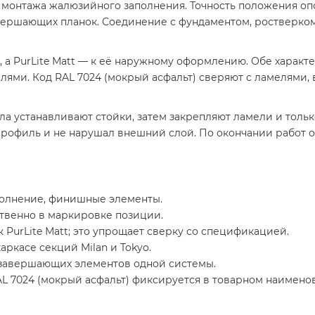
о монтажа жалюзийного заполнения. Точность положения о
вершающих планок. Соединение с фундаментом, ростверком
и, а PurLite Мatt — к её наружному оформлению. Обе харак
ями. Код RAL 7024 (мокрый асфальт) сверяют с ламелями,
а устанавливают стойки, затем закрепляют ламели и тольк
профиль и не нарушал внешний слой. По окончании работ
полнение, финишные элементы.
ственно в маркировке позиции.
 PurLite Мatt; это упрощает сверку со спецификацией.
ркасе секций Milan и Tokyo.
и завершающих элементов одной системы.
L 7024 (мокрый асфальт) фиксируется в товарном наимено