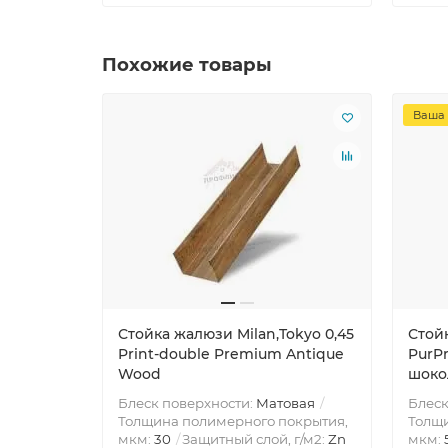
Похожие товары
Ваша 
Стойка жалюзи Milan,Tokyo 0,45
Стойк
Print-double Premium Antique
PurPr
Wood
шоко
Блеск поверхности:
Матовая
Блеск
Толщина полимерного покрытия,
Толщи
мкм:
30
Защитный слой, г/м2:
Zn
мкм: