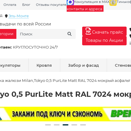
Консультация в MAX
Тинько
Оплата
Блог
Отзывы покупателей
Галерея
контакты и адреса
д:
Эль-Монте
выдачи по всей России
Скачать прайс
тегории
Товары по Акции
отаем:
КРУГЛОСУТОЧНО 24/7
ькуляторы
Кровля
Забор и фасад
Стенов
ка жалюзи Milan,Tokyo 0,5 PurLite Мatt RAL 7024 мокрый асфальт
yo 0,5 PurLite Мatt RAL 7024 мо