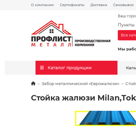
О компании
Сертификаты
Доставка
Самовывоз
Ваш горо
Пункты 
Все ка
Мы раб
Каталог продукции
Кал
Забор металлический «Еврожалюзи»
Стой
Стойка жалюзи Milan,Tok