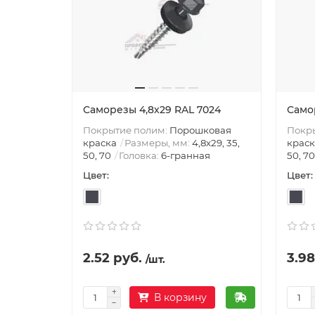
Саморезы 4,8х29 RAL 7024
Само
Покрытие полим:
Порошковая
Покр
краска
Размеры, мм:
4,8х29, 35,
краск
50, 70
Головка:
6-гранная
50, 70
Цвет:
Цвет:
2.52 руб.
3.98
/шт.
В корзину