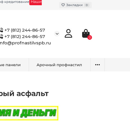
Наши
фф кредитование
Закладки
0
+7 (812) 244-86-57
+7 (812) 244-86-57
0
info@profnastilvspb.ru
ые панели
Арочный профнастил
крый асфальт