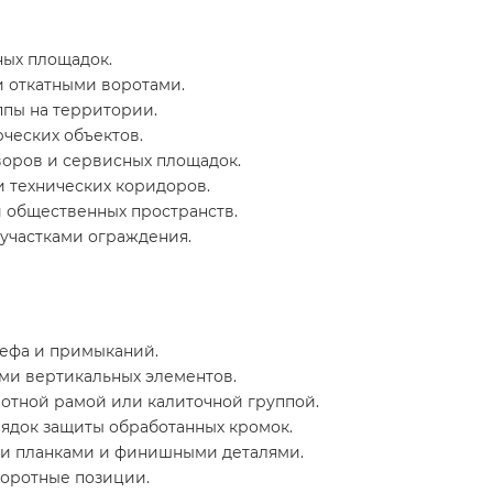
ых площадок.
 откатными воротами.
пы на территории.
ческих объектов.
воров и сервисных площадок.
и технических коридоров.
и общественных пространств.
участками ограждения.
ьефа и примыканий.
ми вертикальных элементов.
ротной рамой или калиточной группой.
рядок защиты обработанных кромок.
и планками и финишными деталями.
воротные позиции.