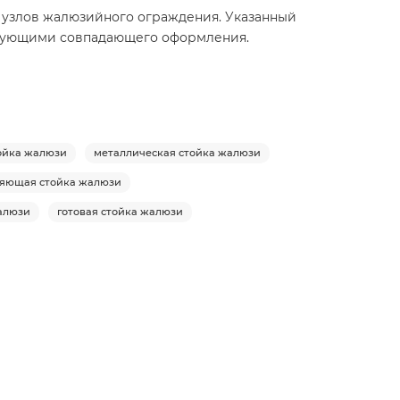
ых узлов жалюзийного ограждения. Указанный
ектующими совпадающего оформления.
ойка жалюзи
металлическая стойка жалюзи
яющая стойка жалюзи
алюзи
готовая стойка жалюзи