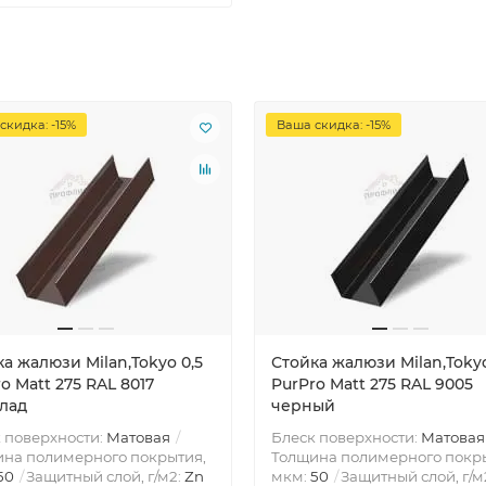
скидка: -15%
Ваша скидка: -15%
а жалюзи Milan,Tokyo 0,5
Стойка жалюзи Milan,Tokyo
o Matt 275 RAL 8017
PurPro Matt 275 RAL 9005
лад
черный
 поверхности:
Матовая
Блеск поверхности:
Матовая
на полимерного покрытия,
Толщина полимерного покр
50
Защитный слой, г/м2:
Zn
мкм:
50
Защитный слой, г/м