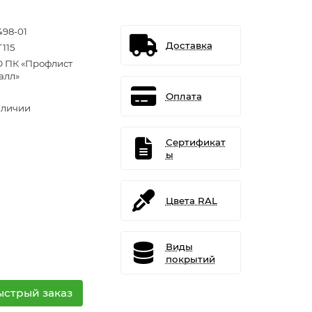
498-01
Доставка
T115
 ПК «Профлист
алл»
Оплата
аличии
Сертификат
ы
Цвета RAL
Виды
покрытий
ыстрый заказ