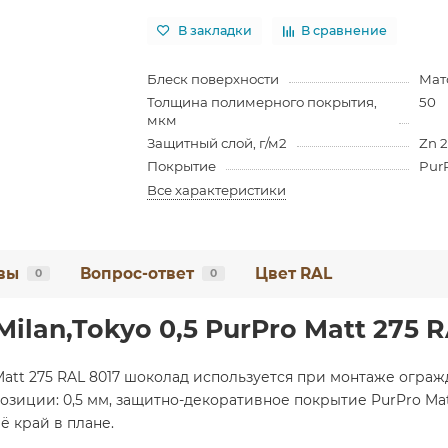
В закладки
В сравнение
Блеск поверхности
Мат
Толщина полимерного покрытия,
50
мкм
Защитный слой, г/м2
Zn 
Покрытие
PurP
Все характеристики
вы
Вопрос-ответ
Цвет RAL
0
0
ilan,Tokyo 0,5 PurPro Matt 275 
 Matt 275 RAL 8017 шоколад используется при монтаже огра
зиции: 0,5 мм, защитно-декоративное покрытие PurPro Matt
 край в плане.