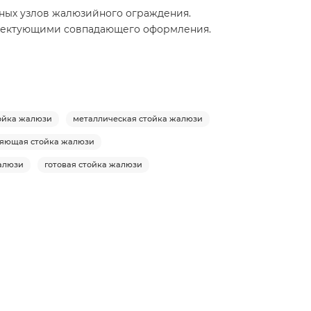
льных узлов жалюзийного ограждения.
мплектующими совпадающего оформления.
ойка жалюзи
металлическая стойка жалюзи
яющая стойка жалюзи
алюзи
готовая стойка жалюзи