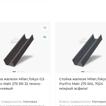
а жалюзи Milan,Tokyo 0,5
Стойка жалюзи Milan,Tokyo
o Matt 275 RR 32 темно-
PurPro Matt 275 RAL 7024
чневый
мокрый асфальт
 поверхности:
Матовая
Блеск поверхности:
Матовая
на полимерного покрытия,
Толщина полимерного покр