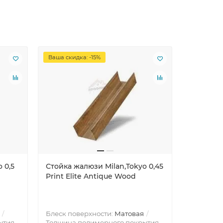
Ваша скидка: -15%
Ваша скид
 0,5
Стойка жалюзи Milan,Tokyo 0,45
Стойка ж
Print Elite Antique Wood
Print El
(обратна
Блеск поверхности:
Матовая
ытия,
Толщина полимерного покрытия,