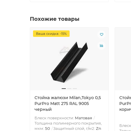
Похожие товары
Ваша скидка: -15%
Стойка жалюзи Milan,Tokyo 0,5
Стойк
PurPro Matt 275 RAL 9005
PurPr
черный
кори
Блеск поверхности:
Матовая
Толщина полимерного покрытия,
Блеск
мкм:
50
Защитный слой, г/м2:
Zn
Толщи