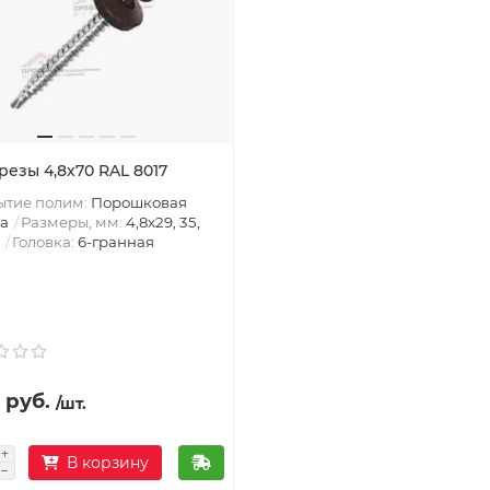
резы 4,8х70 RAL 8017
ытие полим:
Порошковая
а
Размеры, мм:
4,8х29, 35,
Головка:
6-гранная
 руб.
/шт.
В корзину