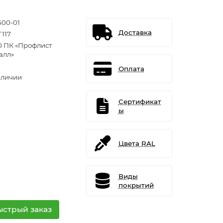
500-01
Доставка
T117
 ПК «Профлист
алл»
Оплата
аличии
Сертификат
ы
Цвета RAL
Виды
покрытий
ыстрый заказ