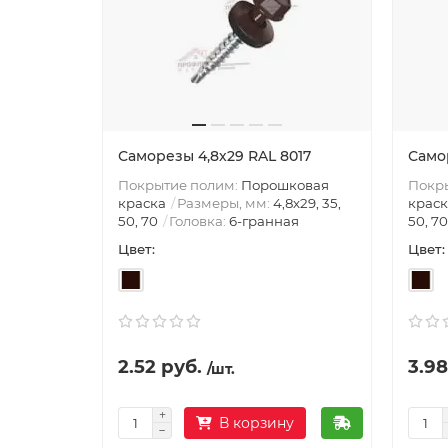
Саморезы 4,8х29 RAL 8017
Само
Покрытие полим:
Порошковая
Покр
краска
Размеры, мм:
4,8х29, 35,
краск
50, 70
Головка:
6-гранная
50, 70
Цвет:
Цвет:
2.52 руб.
3.98
/шт.
В корзину