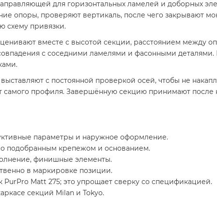
направляющей для горизонтальных ламелей и доборных эл
ие опоры, проверяют вертикаль, после чего закрывают монт
ю схему привязки.
ценивают вместе с высотой секции, расстоянием между оп
совпадения с соседними ламелями и фасонными деталями. К
ками.
выставляют с постоянной проверкой осей, чтобы не накапл
 от самого профиля. Завершённую секцию принимают после 
уктивные параметры и наружное оформление.
но подобранным крепежом и основанием.
полнение, финишные элементы.
ственно в маркировке позиции.
 PurPro Matt 275; это упрощает сверку со спецификацией.
ркасе секций Milan и Tokyo.