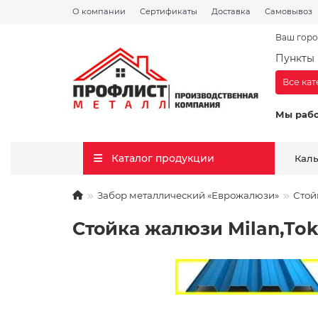
О компании
Сертификаты
Доставка
Самовывоз
Ваш горо
Пункты 
Все ка
Мы раб
Каталог продукции
Кал
Забор металлический «Еврожалюзи»
Стой
Стойка жалюзи Milan,Tok