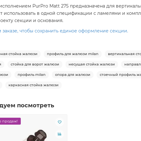
и исполнением PurPro Matt 275 предназначена для вертика
ует использовать в одной спецификации с ламелями и ко
оекту секции и основания.
 заказе, чтобы сохранить единое оформление секции.
ная стойка жалюзи
профиль для жалюзи milan
вертикальная ст
и
стойка для ворот жалюзи
несущая стойка жалюзи
направл
люзи
профиль milan
опора для жалюзи
стоечный профиль ж
каркасная стойка жалюзи
дуем посмотреть
 продаж!