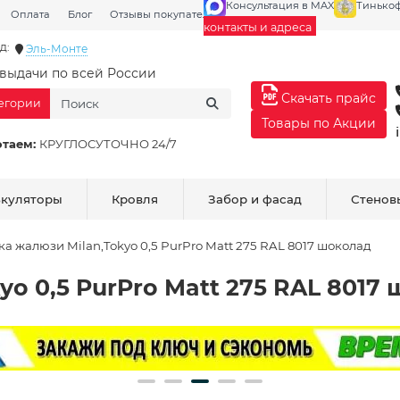
Консультация в MAX
Тинько
Оплата
Блог
Отзывы покупателей
Галерея
контакты и адреса
д:
Эль-Монте
выдачи по всей России
Скачать прайс
тегории
Товары по Акции
отаем:
КРУГЛОСУТОЧНО 24/7
ькуляторы
Кровля
Забор и фасад
Стенов
ка жалюзи Milan,Tokyo 0,5 PurPro Matt 275 RAL 8017 шоколад
yo 0,5 PurPro Matt 275 RAL 8017