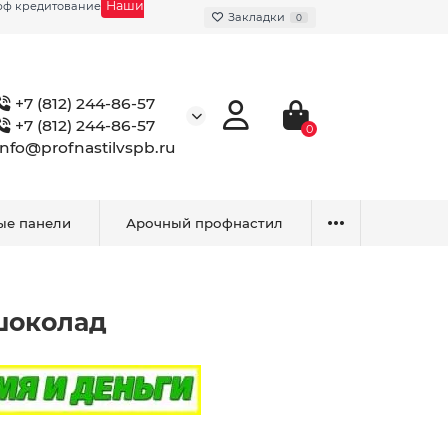
Наши
фф кредитование
Закладки
0
+7 (812) 244-86-57
+7 (812) 244-86-57
0
info@profnastilvspb.ru
ые панели
Арочный профнастил
 шоколад