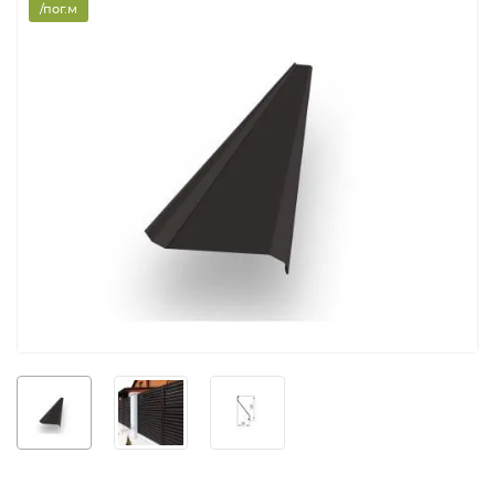
/пог.м