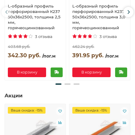
L-образный профиль
L-образный профиль
перфорированный К237
перфорированный К237
50x36x2500, толщина 2,5
50x36x2500, толщина 3,0
мм,
мм,
горячеоцинкованный
горячеоцинкованный
3 отзыва
3 отзыва
403.68 руб.
462.24 руб.
342.30 руб.
391.95 руб.
/пог.м
/пог.м
В корзину
В корзину
Акции
Ваша скидка: -15%
Ваша скидка: -15%