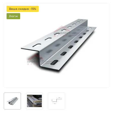
Ваша скидка: -15%
/пог.м