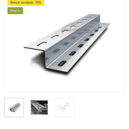
Ваша скидка: -15%
/пог.м