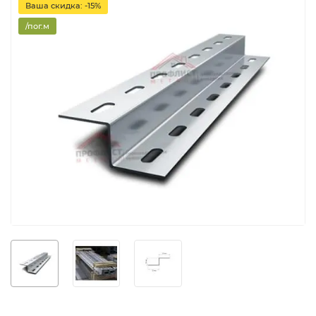
Ваша скидка: -15%
/пог.м