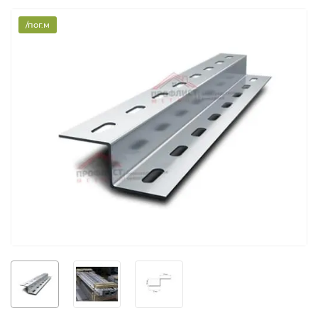
/пог.м