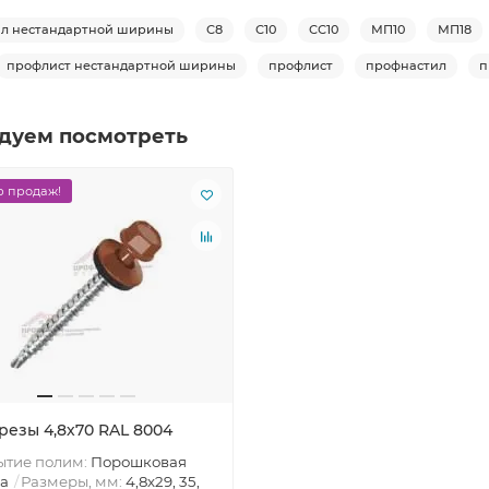
л нестандартной ширины
С8
С10
СС10
МП10
МП18
профлист нестандартной ширины
профлист
профнастил
п
дуем посмотреть
 продаж!
резы 4,8х70 RAL 8004
ытие полим:
Порошковая
а
Размеры, мм:
4,8х29, 35,