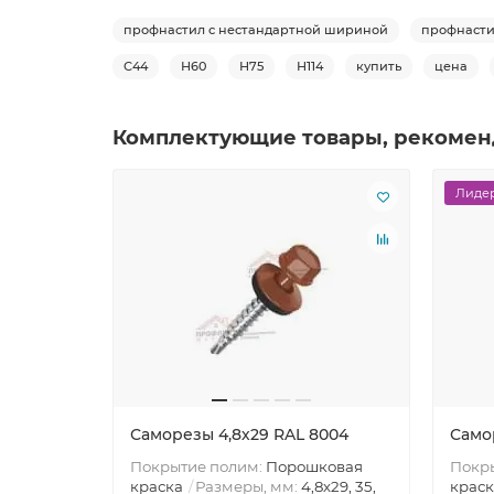
профнастил с нестандартной шириной
профнасти
С44
Н60
Н75
Н114
купить
цена
Комплектующие товары, рекомен
Лидер
Саморезы 4,8х29 RAL 8004
Само
Покрытие полим:
Порошковая
Покр
краска
Размеры, мм:
4,8х29, 35,
краск