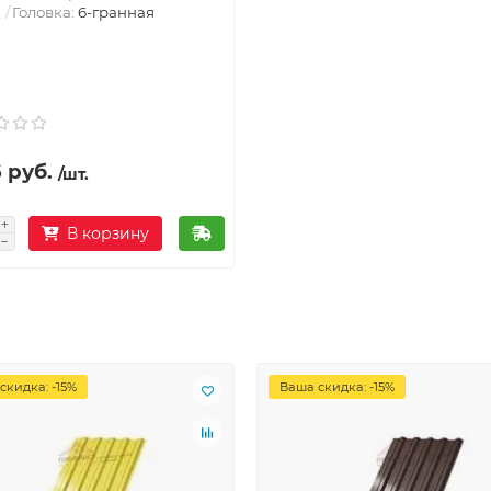
Головка:
6-гранная
 руб.
/шт.
В корзину
скидка: -15%
Ваша скидка: -15%