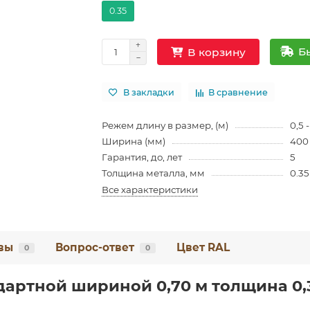
0.35
Б
В корзину
В закладки
В сравнение
Режем длину в размер, (м)
0,5 -
Ширина (мм)
400
Гарантия, до, лет
5
Толщина металла, мм
0.35
Все характеристики
вы
Вопрос-ответ
Цвет RAL
0
0
артной шириной 0,70 м толщина 0,3