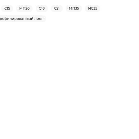
С15
МП20
С18
С21
МП35
НС35
рофилированный лист