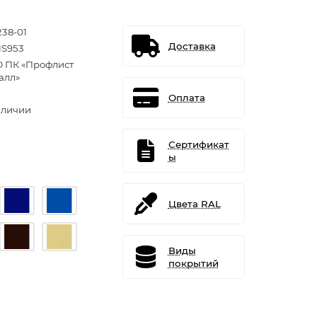
238-01
Доставка
S953
 ПК «Профлист
алл»
Оплата
аличии
Сертификат
ы
Цвета RAL
Виды
покрытий