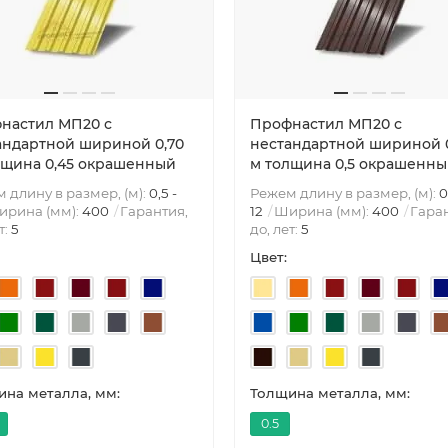
настил МП20 с
Профнастил МП20 с
андартной шириной 0,70
нестандартной шириной 
лщина 0,45 окрашенный
м толщина 0,5 окрашенн
 длину в размер, (м):
0,5 -
Режем длину в размер, (м):
0
ирина (мм):
400
Гарантия,
12
Ширина (мм):
400
Гаран
т:
5
до, лет:
5
Цвет:
на металла, мм:
Толщина металла, мм:
0.5