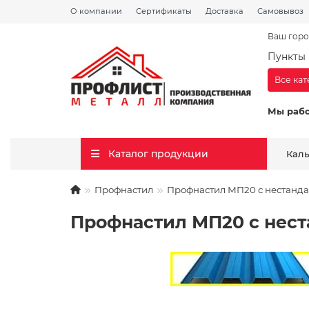
О компании
Сертификаты
Доставка
Самовывоз
Ваш горо
Пункты 
Все ка
Мы раб
Каталог продукции
Кал
Профнастил
Профнастил МП20 с нестанда
Профнастил МП20 с нест