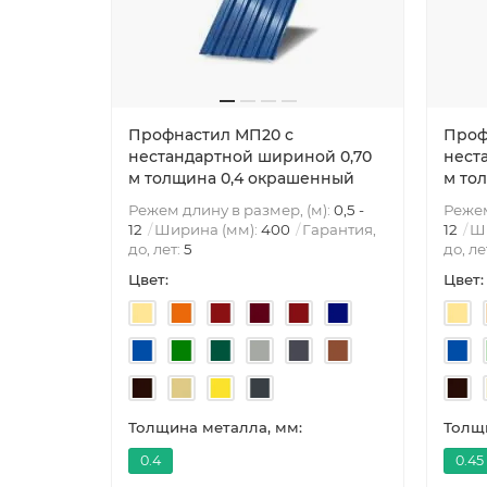
Профнастил МП20 с
Проф
нестандартной шириной 0,70
нест
м толщина 0,4 окрашенный
м то
Режем длину в размер, (м):
0,5 -
Режем
12
Ширина (мм):
400
Гарантия,
12
Ш
до, лет:
5
до, ле
Цвет:
Цвет:
Толщина металла, мм:
Толщи
0.4
0.45