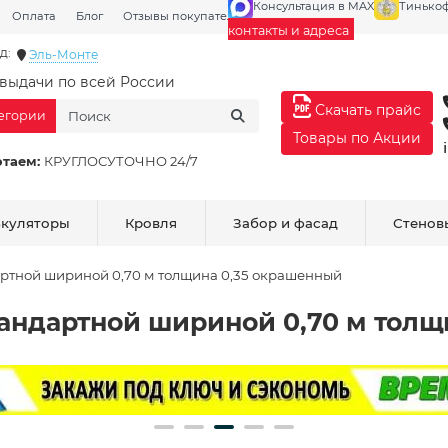
Консультация в MAX
Тинько
Оплата
Блог
Отзывы покупателей
Галерея
контакты и адреса
д:
Эль-Монте
выдачи по всей России
Скачать прайс
тегории
Товары по Акции
отаем:
КРУГЛОСУТОЧНО 24/7
ькуляторы
Кровля
Забор и фасад
Стенов
ртной шириной 0,70 м толщина 0,35 окрашенный
андартной шириной 0,70 м толщ