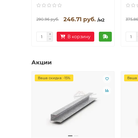
246.71 руб.
290.96 руб.
375.86
/м2
В корзину
Акции
Ваша скидка: -15%
Ваша 