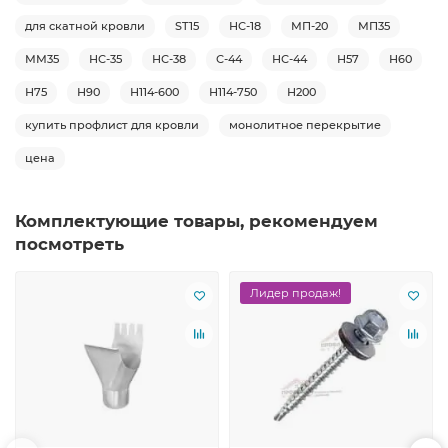
для скатной кровли
ST15
НС-18
МП-20
МП35
ММ35
НС-35
НС-38
С-44
НС-44
Н57
Н60
Н75
Н90
Н114-600
Н114-750
Н200
купить профлист для кровли
монолитное перекрытие
цена
Комплектующие товары, рекомендуем
посмотреть
Лидер продаж!