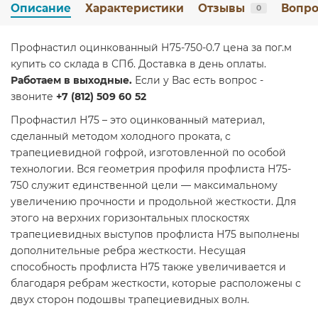
Описание
Характеристики
Отзывы
Вопро
0
Профнастил оцинкованный Н75-750-0.7 цена за пог.м
купить со склада в СПб. Доставка в день оплаты.
Работаем в выходные.
Если у Вас есть вопрос -
звоните
+7 (812) 509 60 52
Профнастил Н75 – это оцинкованный материал,
сделанный методом холодного проката, с
трапециевидной гофрой, изготовленной по особой
технологии. Вся геометрия профиля профлиста Н75-
750 служит единственной цели — максимальному
увеличению прочности и продольной жесткости. Для
этого на верхних горизонтальных плоскостях
трапециевидных выступов профлиста Н75 выполнены
дополнительные ребра жесткости. Несущая
способность профлиста Н75 также увеличивается и
благодаря ребрам жесткости, которые расположены с
двух сторон подошвы трапециевидных волн.