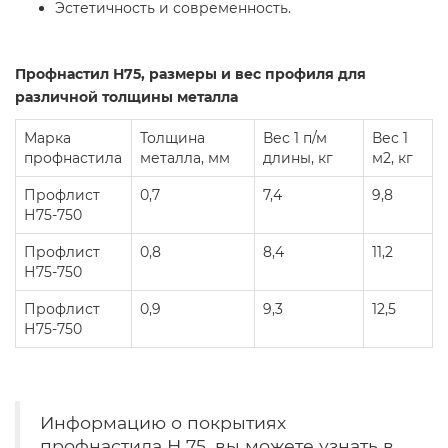
Эстетичность и современность.
Профнастил Н75, размеры и вес профиля для
различной толщины металла
Марка
Толщина
Вес 1 п/м
Вес 1
профнастила
металла, мм
длины, кг
м2, кг
Профлист
0,7
7,4
9,8
Н75-750
Профлист
0,8
8,4
11,2
Н75-750
Профлист
0,9
9,3
12,5
Н75-750
Информацию о покрытиях
профнастила Н 75, вы можете узнать в