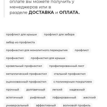
оплате вы можете получить у
менеджеров или в
разделе
ДОСТАВКА
и
ОПЛАТА.
профлист для крыши
профлист для забора
забор из профлиста
профнастил для монолитного перекрытия
профлист
профнастил
профнастил для крыши
кровельный профнастил
профилированный лист
металлический профнастил
стальной профнастил
оцинкованный профнастил
с полимерным покрытием
прочный
долговечный
легкий
надежный
эстетичный
рифленый
гофрированный
жесткий
универсальный
эффективный
волновой профиль