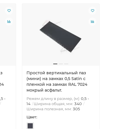
аз
Простой вертикальный паз
Простой
(мини) на замках 0,5 Satin с
(мини) н
24
пленкой на замках RAL 7024
пленкой 
мокрый асфальт.
мокрый а
,5 -
Режем длину в размер, (м):
0,5 -
Режем дли
14
Ширина общая, мм:
340
14
Шири
Ширина полезная, мм:
305
Ширина п
Цвет:
Цвет: