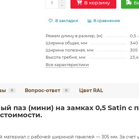
Б
В корзину
В закладки
В сравнение
Режем длину в размер, (м)
0,5 -
Ширина общая, мм
340
Ширина полезная, мм
305
Высота гребня, мм
23,4
Все характеристики
вы
Вопрос-ответ
Цвет RAL
0
0
й паз (мини) на замках 0,5 Satin с 
стоимости.
й материал с рабочей шириной панелей — 305 мм. За счет