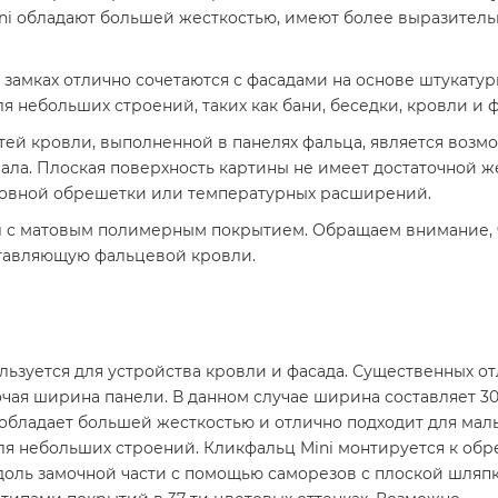
i обладают большей жесткостью, имеют более выразительн
 замках отлично сочетаются с фасадами на основе штукатурк
 небольших строений, таких как бани, беседки, кровли и 
ей кровли, выполненной в панелях фальца, является возмо
ла. Плоская поверхность картины не имеет достаточной же
еровной обрешетки или температурных расширений.
л с матовым полимерным покрытием. Обращаем внимание, ч
ставляющую фальцевой кровли.
ьзуется для устройства кровли и фасада. Существенных о
очая ширина панели. В данном случае ширина составляет 3
обладает большей жесткостью и отлично подходит для мал
ля небольших строений. Кликфальц Mini монтируется к об
доль замочной части с помощью саморезов с плоской шляпк