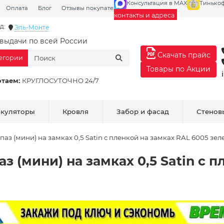
Консультация в MAX
Тинько
Оплата
Блог
Отзывы покупателей
Галерея
контакты и адреса
д:
Эль-Монте
выдачи по всей России
Скачать прайс
тегории
Товары по Акции
отаем:
КРУГЛОСУТОЧНО 24/7
ькуляторы
Кровля
Забор и фасад
Стенов
аз (мини) на замках 0,5 Satin с пленкой на замках RAL 6005 зел
з (мини) на замках 0,5 Satin с 