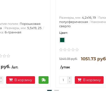
Размеры, мм:
4,2х16, 19
Голо
полусферическая
Наконечн
ытие полим:
Порошковая
сверло
а
Размеры, мм:
5,5х19, 25
ка:
6-гранная
Цвет:
1051.73 руб
1240.35 руб.
 руб.
/шт.
/упак
В корзину
В корзину