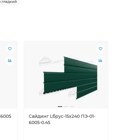
з гладкий
 6005
Сайдинг Lбрус-15х240 ПЭ-01-
Кронште
6005-0.45
металли
6005 ШК