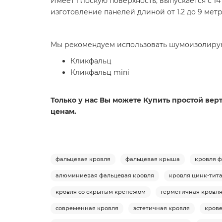
Имеет плоскую поверхность, выпускается с 14
изготовление панелей длиной от 1.2 до 9 метр
Мы рекомендуем использовать шумоизолирую
Кликфальц
Кликфальц mini
Только у нас Вы можете Купить простой вер
ценам.
фальцевая кровля
фальцевая крыша
кровля 
алюминиевая фальцевая кровля
кровля цинк-тит
кровля со скрытым крепежом
герметичная кровл
современная кровля
эстетичная кровля
кров