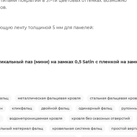
 типами покрытий в 37-ти цветовых оттенках. Возможно
ов.
щую ленту толщиной 5 мм для панелей:
тикальный паз (мини) на замках 0,5 Satin с пленкой на з
фальц
металлическая фальцевая кровля
стальная фальцевая кро
ан
кликфальц
двойной фальц
одинарный фальц
рулонны
я
водонепроницаемая кровля
кровля без сквозных отверстий
ельный материал фальц
кровельная система фальц
простой верт