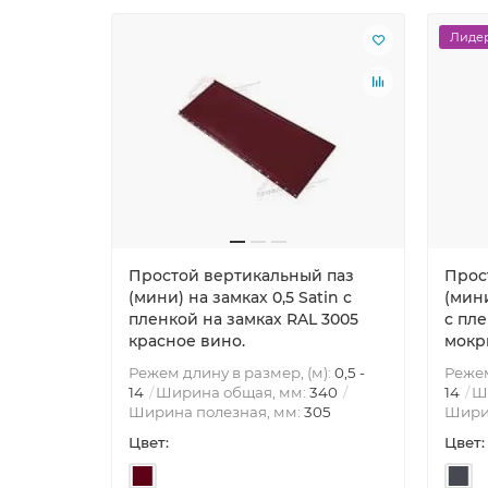
Лидер
Простой вертикальный паз
Прос
(мини) на замках 0,5 Satin с
(мини
пленкой на замках RAL 3005
с пле
красное вино.
мокр
Режем длину в размер, (м):
0,5 -
Режем
14
Ширина общая, мм:
340
14
Ш
Ширина полезная, мм:
305
Шири
Цвет:
Цвет: