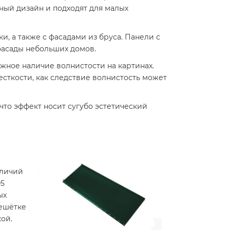
ый дизайн и подходят для малых
и, а также с фасадами из бруса. Панели с
фасады небольших домов.
жное наличие волнистости на картинах.
сткости, как следствие волнистость может
то эффект носит сугубо эстетический
тличий
05
ых
решётке
ой.