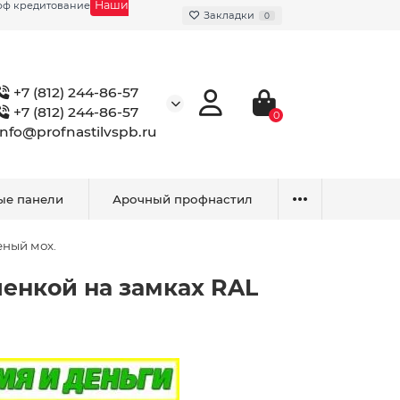
Наши
фф кредитование
Закладки
0
+7 (812) 244-86-57
+7 (812) 244-86-57
0
info@profnastilvspb.ru
ые панели
Арочный профнастил
еный мох.
пленкой на замках RAL