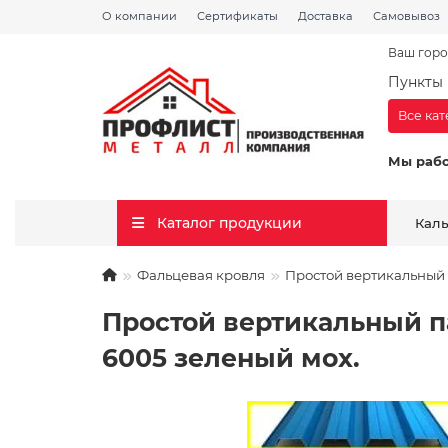
О компании
Сертификаты
Доставка
Самовывоз
Ваш горо
Пункты 
Все ка
Мы раб
Каталог продукции
Кал
Фальцевая кровля
Простой вертикальный п
Простой вертикальный па
6005 зеленый мох.