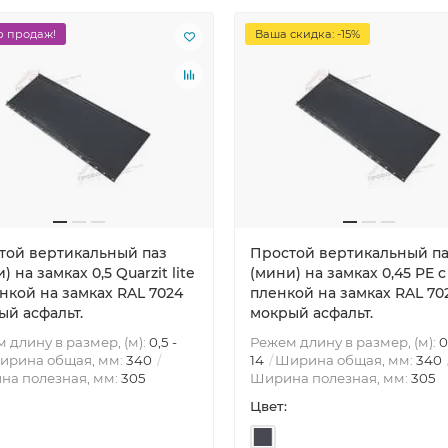
 продаж!
Ваша скидка: -15%
той вертикальный паз
Простой вертикальный п
) на замках 0,5 Quarzit lite
(мини) на замках 0,45 PE с
нкой на замках RAL 7024
пленкой на замках RAL 70
ый асфальт.
мокрый асфальт.
 длину в размер, (м):
0,5 -
Режем длину в размер, (м):
0
ирина общая, мм:
340
14
Ширина общая, мм:
340
на полезная, мм:
305
Ширина полезная, мм:
305
Цвет: