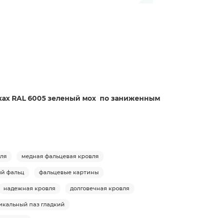
амках RAL 6005 зеленый мох по заниженным
вля
медная фальцевая кровля
й фальц
фальцевые картины
надежная кровля
долговечная кровля
икальный паз гладкий