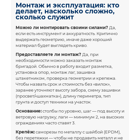
Монтаж и эксплуатация: кто
делает, насколько сложно,
сколько служит
Можно ли монтировать своими силами?
Да,
если есть инструмент и аккуратность. Критично
выдержать геометрию, иначе даже хороший
материал будет выглядеть криво.
Предоставляете ли монтаж?
Да, при
необходимости можно заказать монтаж
бригадой. Обычно в работу входит разметка,
установка опор, монтаж лаг, зашивка
штакетником, проверка геометрии и крепежа.
Чтобы назвать срок и стоимость без «вилок»,
заранее уточняют высоту забора, схему зашивки
(просвет/«шахматка»), длину периметра, тип
грунта и доступ техники на участок.
Основание:
столбы по уровню, шаг — под высоту и
ветровую нагрузку; лаги — минимум 2, на высоких
ограждениях часто ставят 3.
Крепёж:
саморезы по металлу с шайбой (EPDM),
без перетяжки — чтобы не продавить металл и не