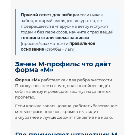
Прямой ответ для выбора:
если нужен
забор, который выглядит аккуратно, не
превращается в «парус» на ветру и служит
годами без перекосов, начните с трёх вещей:
толщина стали
,
схема зашивки
(просвет/«шахматка») и
правильное
основание
(столбы + лаги).
Зачем М-профиль: что даёт
форма «М»
Форма «М»
работает как два ребра жёсткости.
Планку сложнее согнуть, она спокойнее ведёт
себя на ветру и реже даёт «волну» на длинных
пролётах.
Если кромка завальцована, работать безопаснее:
меньше риск порезов, кромка выглядит
аккуратнее и лучше держит покрытие на краю.
Где применяют штакетник М-