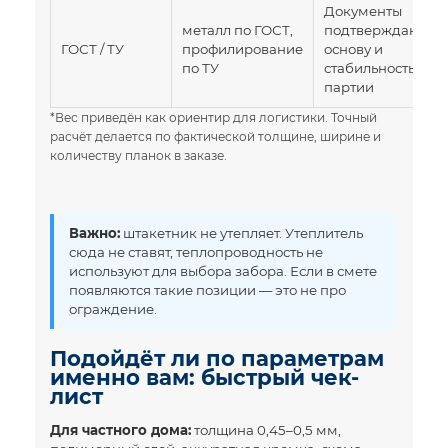
Документы
металл по ГОСТ,
подтверждают
ГОСТ / ТУ
профилирование
основу и
по ТУ
стабильность
партии
*Вес приведён как ориентир для логистики. Точный
расчёт делается по фактической толщине, ширине и
количеству планок в заказе.
Важно:
штакетник не утепляет. Утеплитель
сюда не ставят, теплопроводность не
используют для выбора забора. Если в смете
появляются такие позиции — это не про
ограждение.
Подойдёт ли по параметрам
именно вам: быстрый чек-
лист
Для частного дома:
толщина 0,45–0,5 мм,