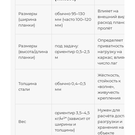
Влияет на
Размеры
обычно 95–130
внешний вид и
(ширина
мм (часто 100–120
расход планок на
планки)
мм)
пролёт
Определяет
Размеры
под задачу:
приватность и
(высота/длина
ориентир 0,5–2,5
нагрузку на
планки)
м
каркас; влияет на
число лаг
Жёсткость,
стойкость к
Толщина
обычно 0,4–0,5
«волне»,
стали
мм
живучесть
крепления
Нужен для
ориентир 3,5–4,5
расчёта доставки,
кг/м²* (зависит от
Вес
разгрузки и
ширины и
хранения на
толщины)
объекте