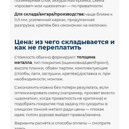
полимерный слой, аккуратная кромка, схема
«просвет» или «шахматка» — по приватности.
Для склада/ангара/производства:
чаще ближе к
0,5 мм, усиленный каркас, продуманная
разгрузка, крепёж без «экономии на мелочах».
Цена: из чего складывается и
как не переплатить
Стоимость обычно формируют:
толщина
металла
, тип покрытия (оцинковка/цвет/принт),
высота планки, объём партии, комплектующие
(столбы, лаги, заглушки, крепёж),доставка и, при
необходимости, монтаж.
Сэкономить можно без потери результата, если
оптимизировать схему (например, просвет вместо
«шахматки», когда приватность не критична) и
подобрать покрытие под задачу.Но «уходить» в
слишком тонкий металл ради цены — плохая
идея: потом дороже выйдет правка/замена.
Варианты расчёта и способы оплаты —
смотрите
здесь
.