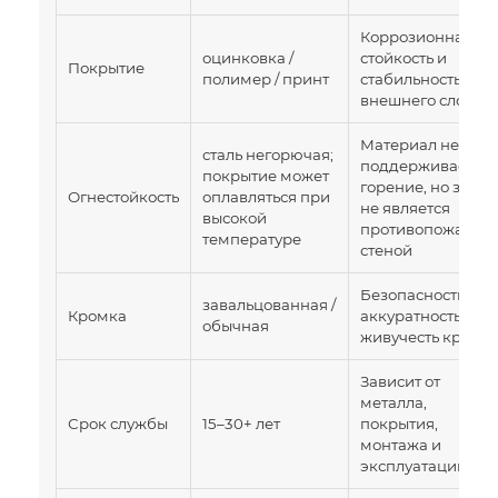
Коррозионная
оцинковка /
стойкость и
Покрытие
полимер / принт
стабильность
внешнего слоя
Материал не
сталь негорючая;
поддерживает
покрытие может
горение, но забор
Огнестойкость
оплавляться при
не является
высокой
противопожарно
температуре
стеной
Безопасность,
завальцованная /
Кромка
аккуратность,
обычная
живучесть края
Зависит от
металла,
Срок службы
15–30+ лет
покрытия,
монтажа и
эксплуатации