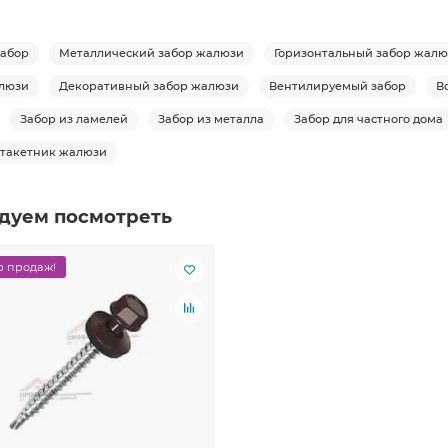
абор
Металлический забор жалюзи
Горизонтальный забор жал
люзи
Декоративный забор жалюзи
Вентилируемый забор
В
Забор из ламелей
Забор из металла
Забор для частного дома
такетник жалюзи
дуем посмотреть
 продаж!