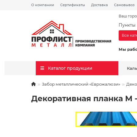
О компании
Сертификаты
Доставка
Самовывоз
Ваш горо
Пункты 
Все ка
Мы раб
Каталог продукции
Кал
Забор металлический «Еврожалюзи»
Деко
Декоративная планка М - 