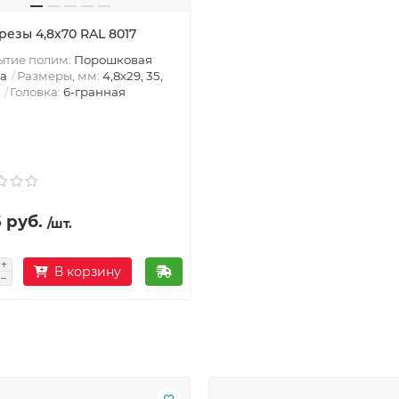
резы 4,8х70 RAL 8017
ытие полим:
Порошковая
а
Размеры, мм:
4,8х29, 35,
Головка:
6-гранная
 руб.
/шт.
В корзину