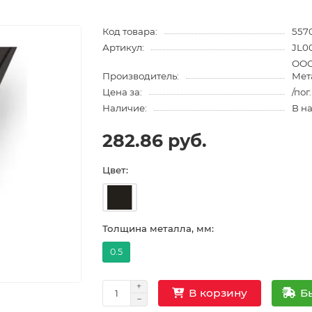
Код товара:
557
Артикул:
JL0
ООО
Производитель:
Мет
Цена за:
/пог
Наличие:
В н
282.86 руб.
Цвет:
Толщина металла, мм:
0.5
Б
В корзину