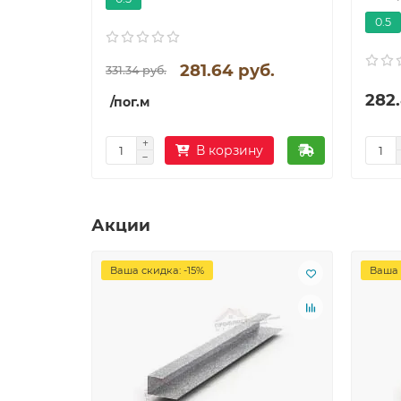
0.5
281.64 руб.
331.34 руб.
282.
/пог.м
В корзину
Акции
Ваша скидка: -15%
Ваша 