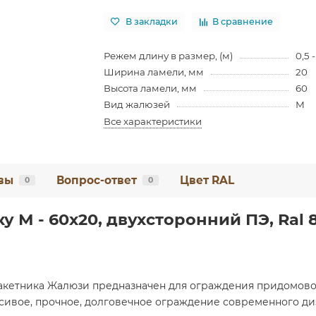
В закладки
В сравнение
Режем длину в размер, (м)
0,5 -
Ширина ламели, мм
20
Высота ламели, мм
60
Вид жалюзей
М
Все характеристики
вы
Вопрос-ответ
Цвет RAL
0
0
 М - 60х20, двухсторонний ПЭ, Ral 8
акетника Жалюзи предназначен для ограждения придомово
асивое, прочное, долговечное ограждение современного диз