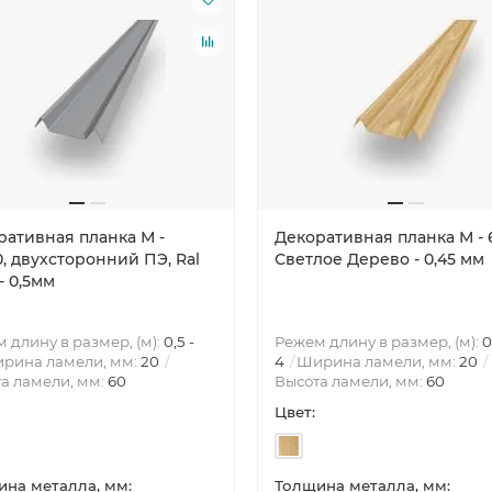
ративная планка М -
Декоративная планка М - 
, двухсторонний ПЭ, Ral
Светлое Дерево - 0,45 мм
- 0,5мм
 длину в размер, (м):
0,5 -
Режем длину в размер, (м):
0
рина ламели, мм:
20
4
Ширина ламели, мм:
20
а ламели, мм:
60
Высота ламели, мм:
60
Цвет:
на металла, мм:
Толщина металла, мм: