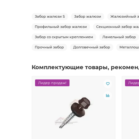
Забор жалюзи S
Забор жалюзи
Жалюзийный з
Профильный забор жалюзи
Секционный забор жа
Забор со скрытым креплением
Ламельный забор
Прочный забор
Долговечный забор
Металлош
Комплектующие товары, рекомен
Лидер продаж!
Лидер