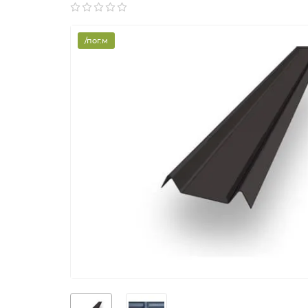
/пог.м