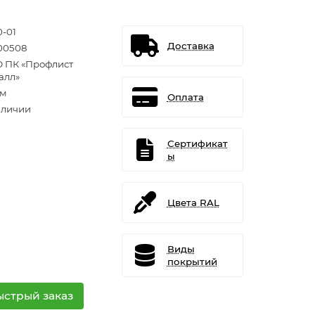
0-01
Доставка
00508
 ПК «Профлист
алл»
.м
Оплата
аличии
Сертификат
ы
Цвета RAL
Виды
покрытий
ыстрый заказ