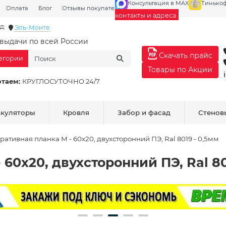
Консультация в MAX
Тинько
Оплата
Блог
Отзывы покупателей
Галерея
контакты и адреса
д:
Эль-Монте
выдачи по всей России
Скачать прайс
тегории
Товары по Акции
отаем:
КРУГЛОСУТОЧНО 24/7
ькуляторы
Кровля
Забор и фасад
Стенов
ративная планка М - 60х20, двухсторонний ПЭ, Ral 8019 - 0,5мм
60х20, двухсторонний ПЭ, Ral 80