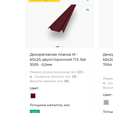
Декоративная планка М -
Деко
60х20, двухсторонний ПЭ, Ral
60х20
3005 - 0,5мм
7004 
Режем длину в размер, (м):
0,5 -
4
Ширина ламели, мм:
20
Режем
Высота ламели, мм:
60
4
Ши
Высот
Цвет:
Цвет:
Толщина металла, мм:
Толщи
0.5