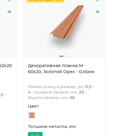
60х20
Декоративная планка М -
Декорат
60х20, Золотой Орех - 0,45мм
60х20, Б
Режем длину в размер, (м):
0,5 -
4
Ширина ламели, мм:
20
,5 -
Режем дли
Высота ламели, мм:
60
4
Ширин
Цвет:
Высота л
Цвет:
Толщина металла, мм:
Толщина 
0.45