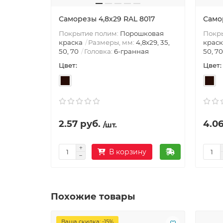
Саморезы 4,8х29 RAL 8017
Само
Покрытие полим:
Порошковая
Покр
краска
Размеры, мм:
4,8х29, 35,
краск
50, 70
Головка:
6-гранная
50, 70
Цвет:
Цвет:
2.57 руб.
4.06
/шт.
В корзину
Похожие товары
Ваша скидка: -15%