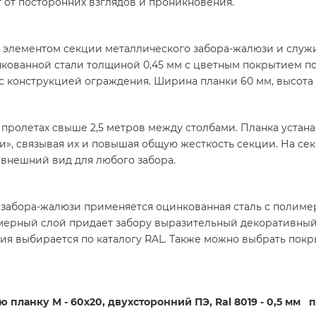
т от посторонних взглядов и проникновения.
 элементом секции металлического забора-жалюзи и служи
кованной стали толщиной 0,45 мм с цветным покрытием по
 с конструкцией ограждения. Ширина планки 60 мм, высота
 пролетах свыше 2,5 метров между столбами. Планка устана
», связывая их и повышая общую жесткость секции. На се
внешний вид для любого забора.
 забора-жалюзи применяется оцинкованная сталь с полим
мерный слой придает забору выразительный декоративный 
тия выбирается по каталогу RAL. Также можно выбрать пок
ю планку М - 60х20, двухсторонний ПЭ, Ral 8019 - 0,5 мм