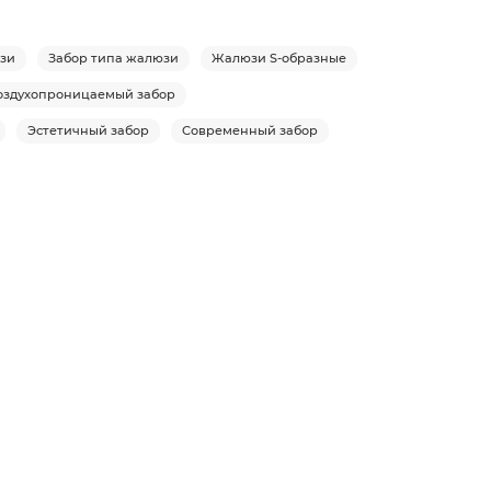
юзи
Забор типа жалюзи
Жалюзи S-образные
оздухопроницаемый забор
Эстетичный забор
Современный забор